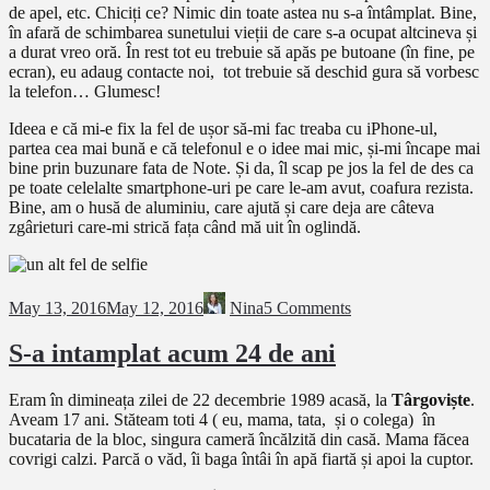
de apel, etc. Chiciți ce? Nimic din toate astea nu s-a întâmplat. Bine,
în afară de schimbarea sunetului vieții de care s-a ocupat altcineva și
a durat vreo oră. În rest tot eu trebuie să apăs pe butoane (în fine, pe
ecran), eu adaug contacte noi, tot trebuie să deschid gura să vorbesc
la telefon… Glumesc!
Ideea e că mi-e fix la fel de ușor să-mi fac treaba cu iPhone-ul,
partea cea mai bună e că telefonul e o idee mai mic, și-mi încape mai
bine prin buzunare fata de Note. Și da, îl scap pe jos la fel de des ca
pe toate celelalte smartphone-uri pe care le-am avut, coafura rezista.
Bine, am o husă de aluminiu, care ajută și care deja are câteva
zgârieturi care-mi strică fața când mă uit în oglindă.
May 13, 2016
May 12, 2016
Nina
5 Comments
S-a intamplat acum 24 de ani
Eram în dimineața zilei de 22 decembrie 1989 acasă, la
Târgoviște
.
Aveam 17 ani. Stăteam toti 4 ( eu, mama, tata, și o colega) în
bucataria de la bloc, singura cameră încălzită din casă. Mama făcea
covrigi calzi. Parcă o văd, îi baga întâi în apă fiartă și apoi la cuptor.