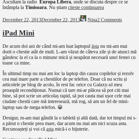
Ascultam la radio
Europa Libera
, unde se discuta despre ce se
întâmpla la
Timisoara
. Nu știam
citeste continuarea
December 22, 2013
December 22, 2013
Nina
2 Comments
iPad Mini
De acum doi ani de când mi-am luat laptopul
ăsta
nu mi-am mai
dorit o chestie atât de mult. L-am văzut de câteva zile și de atunci mă
gândesc la el ca la o minune mică și neapărat necesară unei femei cu
toane ca mine.
În ultimul timp nu mai am loc la laptop din cauza copilelor și rezolv
cea mai mare parte a chestiilor de pe telefon. Doar că nu scriu și
articolele pe blog de acolo, în rest fac orice cu Galaxy-ul meu
proaspăt recondiționat. Numai că tare mi-ar plăcea să pot citi mai
bine, să pot scrie un articolaș rapid, să pot cauta mai ușor cele mai
ciudate chestii care mă interesează, mă rog, să am un fel de mini-
laptop sau de mega-telefon. 😀
Desigur, m-am mai gândit la o tabletă și altă dată, dar tot timpul mi s-
a părut o chestie prea mare, dar acum nu mai am nici scuza asta.
Recunoașteți și voi că
asta
mică-i o bijuterie.