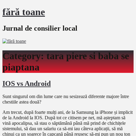
fără toane
Jurnal de consilier local
Category:
tara piere si baba se
piaptana
IOS vs Android
Sunt singurul om din lume care nu sesizează diferente majore între
chestiile astea două?
Am trecut, după foarte mulți ani, de la Samsung la iPhone și implicit
de la Android la IOS. După tot ce citisem pe net, mă așteptam să
vină apocalipsa, să stau o săptămână până mă prind de chichițele
sistemului, să dau un salariu ca să-mi iau câteva aplicații, să mă
chinui ca un soarece în capcană până reușesc să-mi pun un nou ton