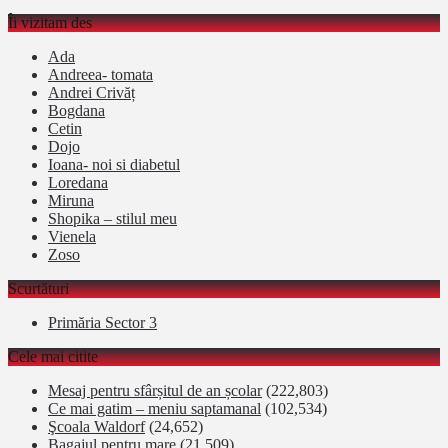
Îi vizitam des
Ada
Andreea- tomata
Andrei Crivăț
Bogdana
Cetin
Dojo
Ioana- noi si diabetul
Loredana
Miruna
Shopika – stilul meu
Vienela
Zoso
Scurtături
Primăria Sector 3
Cele mai citite
Mesaj pentru sfârșitul de an școlar
(222,803)
Ce mai gatim – meniu saptamanal
(102,534)
Şcoala Waldorf
(24,652)
Bagajul pentru mare
(21,509)