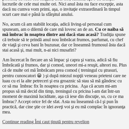
lucrurile de cele mai multe ori. Nici anul ăsta nu face excepţie, asta
dacă nu cumva vom primi, aşa, o invitaţie extraordinară în timpul
scurt care mai e până la sfârşitul anului.
No, acum că am stabilit locaţia, adică living-ul personal cum
spuneam, am o dilemă de care mă lovesc an de an.
Cu ce naiba să
mă îmbrac în noaptea dintre ani dacă stau acasă?
Tradiţia spune
că trebuie să te prindă anul nou îmbrăcat frumos, parfumat, cu chef
de viaţă şi ceva bani în buzunar, dar ce înseamnă frumosul ăsta dacă
stai acasă şi, mai mult, n-ai nici musafiri?
Am încercat în fiecare an să împac şi capra şi varza, adică să fiu
îmbrăcată şi frumos, dar şi comod, uneori mi-a reuşit, alteori nu. Plus
că de multe ori mă îmbrăcam prea comod ( treningul cu ştrasuri,
pentru cunoscatori 😀 ) şi după miezul nopţii veneau prieteni care ne
luau cu ei la alte petreceri şi era groaznic să stau să mă gândesc cu
ce să ma îmbrac fix în noaptea cu pricina. Aşa că acum mi-am
propus să mă decid din timp, treningul cu pricina l-am dat într-un
moment de maximă luciditate, aşa că iese din discuţie, so, cu ce ma
îmbrac? Accept orice fel de sfat. Asta nu înseamnă că-l şi pun în
practică, dar cine ştie ce idei aveţi voi şi eu mă complac în ignoranţa
mea.
Continue reading
Îmi caut ţinută pentru revelion