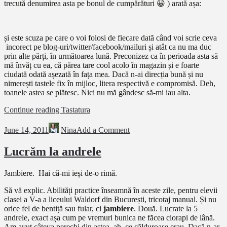
trecută denumirea asta pe bonul de cumpărături 😀 ) arată așa:
și este scuza pe care o voi folosi de fiecare dată când voi scrie ceva
incorect pe blog-uri/twitter/facebook/mailuri și atât ca nu ma duc
prin alte părți, în următoarea lună. Preconizez ca în perioada asta să
mă învăț cu ea, că părea tare cool acolo în magazin și e foarte
ciudată odată așezată în fața mea. Dacă n-ai direcția bună și nu
nimerești tastele fix în mijloc, litera respectivă e compromisă. Deh,
toanele astea se plătesc. Nici nu mă gândesc să-mi iau alta.
Continue reading
Tastatura
June 14, 2011
Nina
Add a Comment
Lucrăm la andrele
Jambiere. Hai că-mi ieși de-o rimă.
Să vă explic. Abilități practice înseamnă în aceste zile, pentru elevii
clasei a V-a a liceului Waldorf din București, tricotaj manual. Și nu
orice fel de bentiță sau fular, ci
jambiere
. Două. Lucrate la 5
andrele, exact așa cum pe vremuri bunica ne făcea ciorapi de lână.
Am avut câteva perechi din astea, ah, ce călduroase erau. Dacă n-ar