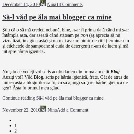
December 14, 2010
Nina
14 Comments
Să-l văd pe ăla mai blogger ca mine
Ştiu că o să mă credeţi nebună, bine, n-ar fi prima dată când mi s-ar
întâmpla asta, dar aseară când stăteam pe
tron
(aş aprecia să nu
vizualizaţi imagina asta) şi nu mai aveam nimic de citit (terminasem
şi etichetele de şampoane si cutia de detergent) n-am de lucru şi mă
uit spre hârtia igienică.
Nu ştiu ce vedeţi voi scris acolo dar eu din prima am citit
Blog
.
Auziţi voi? Văd B
log,
scris pe hârtia igienică, frate. Cât de atras de
lumea asta a blogurilor să fii, ca să ajungi să-ţi iei hârtie igienică de
gen? Ăsta fu primul meu gând.
Continue reading
Să-l văd pe ăla mai blogger ca mine
November 22, 2010
Nina
Add a Comment
1
2