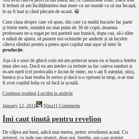
fi trebuit să am încălțămintea mai mare cu un număr ca să ma încapă,
le-aș fi luat și când plecam de acasă. 😀
Cum clasa despre care vă spun, din care cu multă bucurie fac parte
și fetele mele, numără nu mai putin de 30 de copii, doamna
profesoara ne-a rugat pe noi parintii sau bunicii, dupa caz, să-i dăm
o mână de ajutor, să punem noi ochiurile pe andrele și să lucrăm
câteva rânduri pentru a putea apoi copilul mai ușor să intre în
producție
.
Așa că e usor de ghicit cum mi-am petrecut seara eu si bunica fetelor
(mai ales ea). Dacă eu am inteles ca trebuie sa fac cateva randuri și
m-am oprit (cel portocaliu e lucrat de mine, nu v-ați fi așteptat, știu),
bunica și-a luat treaba în serios și dacă n-o opream la timp, n-ar mai
fi avut copilul Iulia ce să facă la școală.
Continue reading
Lucrăm la andrele
January 12, 2011
Nina
11 Comments
Îmi caut ţinută pentru revelion
De câţiva ani buni, adică mai mereu, petrec revelionul acasă. Cu
prieteni, cu rude sau singuri, doar noi, familia, aşa s-au aranjat