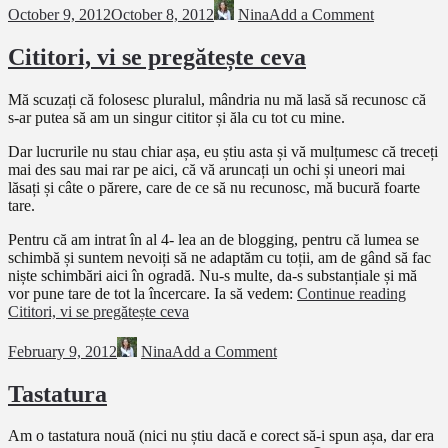
October 9, 2012
October 8, 2012
Nina
Add a Comment
Cititori, vi se pregătește ceva
Mă scuzați că folosesc pluralul, mândria nu mă lasă să recunosc că
s-ar putea să am un singur cititor și ăla cu tot cu mine.
Dar lucrurile nu stau chiar așa, eu știu asta și vă mulțumesc că treceți
mai des sau mai rar pe aici, că vă aruncați un ochi și uneori mai
lăsați și câte o părere, care de ce să nu recunosc, mă bucură foarte
tare.
Pentru că am intrat în al 4- lea an de blogging, pentru că lumea se
schimbă și suntem nevoiți să ne adaptăm cu toții, am de gând să fac
niște schimbări aici în ogradă. Nu-s multe, da-s substanțiale și mă
vor pune tare de tot la încercare. Ia să vedem:
Continue reading
Cititori, vi se pregătește ceva
February 9, 2012
Nina
Add a Comment
Tastatura
Am o tastatura nouă (nici nu știu dacă e corect să-i spun așa, dar era