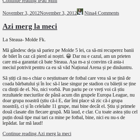
Continue reading
iPad Mini
November 3, 2012
November 3, 2012
Nina
4 Comments
Azi merg la meci
La Steaua- Molde Fk.
Mă gândesc deja să pariez pe Molde 5 lei, ca să-mi recuperez banii
de bilet în caz că pierd ai noștri. 😀 Dar nu e cazul, am un prieten
care mi-a garantat că bate Steaua. Așa m-a și convins că asta-i
meciul potrivit pentru ca eu să văd Național Arena și pe dinăuntru.
Să știți că nu-s chiar o neștiutoare de fotbal care vrea să se țină de
coada bărbatului și în loc să-l lase singur pe stadion cu băieții se ține
cu dinții de el. Nu, nici vorbă. Pun pariu pe ce vreți voi că știu
rezultatele meciurilor de până acum din grupele Europa League, nu
doar grupa noastră (știu că-i E, dar îmi place să zic că-i grupa
noastră), ci și în celelalte 11 grupe, mai bine decât el. Știu și primele
două clasate din fiecare grupă. Mă laud, e clar. Cu toate astea știu cel
puțin două tipe mai tari ca mine pe fotbal, bine, nici eu nu-s de
lepădat. Iar mă laud!
Continue reading
Azi merg la meci