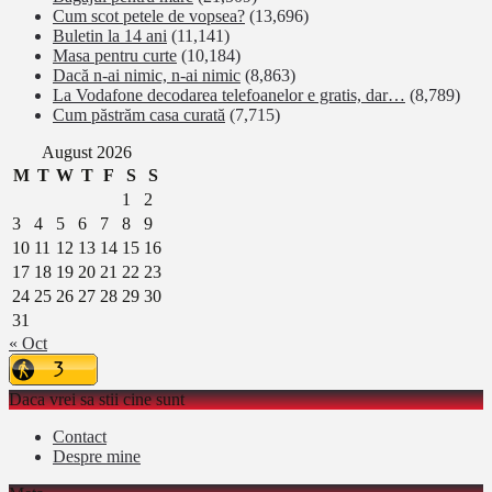
Cum scot petele de vopsea?
(13,696)
Buletin la 14 ani
(11,141)
Masa pentru curte
(10,184)
Dacă n-ai nimic, n-ai nimic
(8,863)
La Vodafone decodarea telefoanelor e gratis, dar…
(8,789)
Cum păstrăm casa curată
(7,715)
August 2026
M
T
W
T
F
S
S
1
2
3
4
5
6
7
8
9
10
11
12
13
14
15
16
17
18
19
20
21
22
23
24
25
26
27
28
29
30
31
« Oct
Daca vrei sa stii cine sunt
Contact
Despre mine