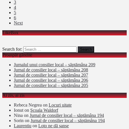
3
4
5
6
Next
LikeBox
Search for:
Proaspăt gândite
Jurnalul unui consilier local – săptămâna 209
Jurnal de consilier local – săptămâna 208
Jurnal de consilier local – săptămâna 207
Jurnal de consilier local – săptămâna 206
Jurnal de consilier local – săptămâna 205
Ai zis, ai zis
Rebeca Negrea
on
Locuri uitate
Ionut
on
Şcoala Waldorf
Nina
on
Jurnal de consilier local – săptămâna 194
Sorin
on
Jurnal de consilier local – săptămâna 194
Laurentiu
on
Loto ne dă şanse