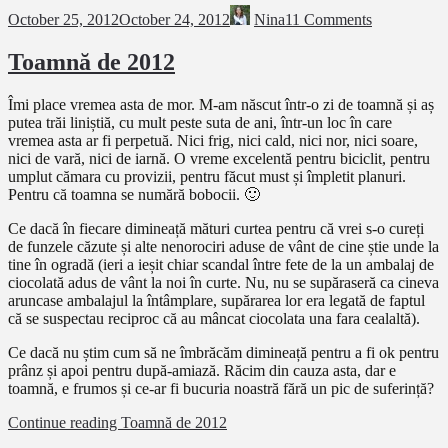
October 25, 2012
October 24, 2012
Nina
11 Comments
Toamnă de 2012
Îmi place vremea asta de mor. M-am născut într-o zi de toamnă și aș
putea trăi liniștiă, cu mult peste suta de ani, într-un loc în care
vremea asta ar fi perpetuă. Nici frig, nici cald, nici nor, nici soare,
nici de vară, nici de iarnă. O vreme excelentă pentru biciclit, pentru
umplut cămara cu provizii, pentru făcut must și împletit planuri.
Pentru că toamna se numără bobocii. 🙂
Ce dacă în fiecare dimineață mături curtea pentru că vrei s-o cureți
de funzele căzute și alte nenorociri aduse de vânt de cine știe unde la
tine în ogradă (ieri a ieșit chiar scandal între fete de la un ambalaj de
ciocolată adus de vânt la noi în curte. Nu, nu se supăraseră ca cineva
aruncase ambalajul la întâmplare, supărarea lor era legată de faptul
că se suspectau reciproc că au mâncat ciocolata una fara cealaltă).
Ce dacă nu știm cum să ne îmbrăcăm dimineață pentru a fi ok pentru
prânz și apoi pentru după-amiază. Răcim din cauza asta, dar e
toamnă, e frumos și ce-ar fi bucuria noastră fără un pic de suferință?
Continue reading
Toamnă de 2012