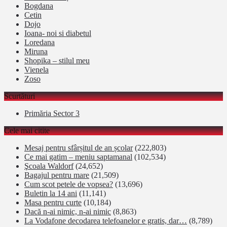
Bogdana
Cetin
Dojo
Ioana- noi si diabetul
Loredana
Miruna
Shopika – stilul meu
Vienela
Zoso
Scurtături
Primăria Sector 3
Cele mai citite
Mesaj pentru sfârșitul de an școlar
(222,803)
Ce mai gatim – meniu saptamanal
(102,534)
Şcoala Waldorf
(24,652)
Bagajul pentru mare
(21,509)
Cum scot petele de vopsea?
(13,696)
Buletin la 14 ani
(11,141)
Masa pentru curte
(10,184)
Dacă n-ai nimic, n-ai nimic
(8,863)
La Vodafone decodarea telefoanelor e gratis, dar…
(8,789)