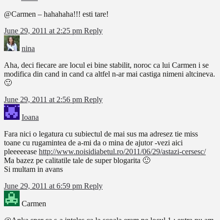
@Carmen – hahahaha!!! esti tare!
June 29, 2011 at 2:25 pm
Reply
nina
Aha, deci fiecare are locul ei bine stabilit, noroc ca lui Carmen i se
modifica din cand in cand ca altfel n-ar mai castiga nimeni altcineva.
🙂
June 29, 2011 at 2:56 pm
Reply
Ioana
Fara nici o legatura cu subiectul de mai sus ma adresez tie miss
toane cu rugamintea de a-mi da o mina de ajutor -vezi aici
pleeeeease
http://www.noisidiabetul.ro/2011/06/29/astazi-cersesc/
Ma bazez pe calitatile tale de super blogarita 🙂
Si multam in avans
June 29, 2011 at 6:59 pm
Reply
Carmen