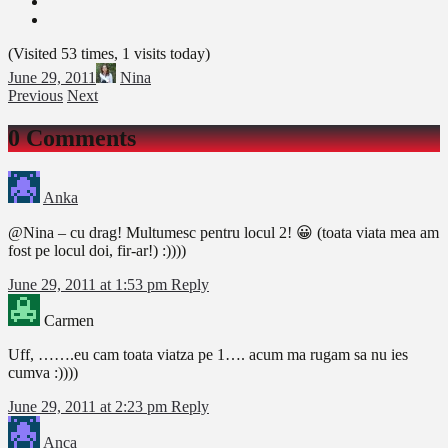
(Visited 53 times, 1 visits today)
June 29, 2011
Nina
Previous
Next
0 Comments
Anka
@Nina – cu drag! Multumesc pentru locul 2! 😀 (toata viata mea am
fost pe locul doi, fir-ar!) :))))
June 29, 2011 at 1:53 pm
Reply
Carmen
Uff, …….eu cam toata viatza pe 1…. acum ma rugam sa nu ies
cumva :))))
June 29, 2011 at 2:23 pm
Reply
Anca