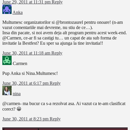
June 29, 2011 at 11:31 pm
Reply
Anka
Multumesc organizatorilor si @brontozaurel pentru onoare! (n-am
vazut comentariile mai devreme, nu stiu de ce…).
Insa din pacate, si noi avem deja alt program pentru acest week-end.
@Carmen, ce-ar fi sa castigi tu… un capat de ata sub forma de
invitatie la Bestfest? Eu sper sa ajunga la tine invitatia!!
June 30, 2011 at 11:18 am
Reply
Carmen
Pup Anka si Nina.Multumesc!
June 30, 2011 at 6:17 pm
Reply
nina
@carmen- ma bucur ca s-a rezolvat asa. Ai vazut ca te-am clasificat
corect? 😀
June 30, 2011 at 8:23 pm
Reply