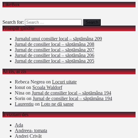
LikeBox
Search for:
Proaspăt gândite
Jurnalul unui consilier local – săptămâna 209
Jurnal de consilier local – săptămâna 208
Jurnal de consilier local – săptămâna 207
Jurnal de consilier local – săptămâna 206
Jurnal de consilier local – săptămâna 205
Ai zis, ai zis
Rebeca Negrea
on
Locuri uitate
Ionut
on
Şcoala Waldorf
Nina
on
Jurnal de consilier local – săptămâna 194
Sorin
on
Jurnal de consilier local – săptămâna 194
Laurentiu
on
Loto ne dă şanse
Îi vizitam des
Ada
Andreea- tomata
Andrei Crivăț