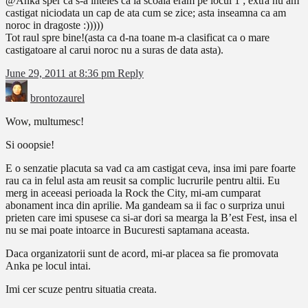
@Anka sper ca s-a inteles ca la scoala eram pe locul 1 ; extra nu am
castigat niciodata un cap de ata cum se zice; asta inseamna ca am
noroc in dragoste :)))))
Tot raul spre bine!(asta ca d-na toane m-a clasificat ca o mare
castigatoare al carui noroc nu a suras de data asta).
June 29, 2011 at 8:36 pm
Reply
brontozaurel
Wow, multumesc!
Si ooopsie!
E o senzatie placuta sa vad ca am castigat ceva, insa imi pare foarte
rau ca in felul asta am reusit sa complic lucrurile pentru altii. Eu
merg in aceeasi perioada la Rock the City, mi-am cumparat
abonament inca din aprilie. Ma gandeam sa ii fac o surpriza unui
prieten care imi spusese ca si-ar dori sa mearga la B’est Fest, insa el
nu se mai poate intoarce in Bucuresti saptamana aceasta.
Daca organizatorii sunt de acord, mi-ar placea sa fie promovata
Anka pe locul intai.
Imi cer scuze pentru situatia creata.