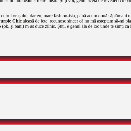
unt întotdeauna foare mișto. Știți voi, genul acela de revederi cu oamen
centrul orașului, dar eu, mare fashion-ista, până acum două săptămâni 
urple Chic
aleasă de fete, recunosc sincer că nu mă așteptam să-mi plac
p (ok, și bani) m-aș duce zilnic. Știți, e genul ăla de loc unde te simți ca i