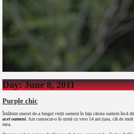
Day:
June 8, 2011
Purple chic
Întâlnim uneori de-a lungul vieții oameni în fața cărora suntem încă di
acei oameni
. Am cunoscut-o în urmă cu vreo 14 ani (uau, cât de mult a
mea.