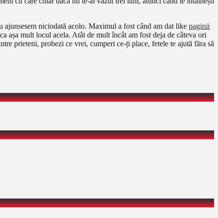
i cu care chiar dacă nu te-ai văzut trei luni, atunci când te întâlnești
nu ajunsesem niciodată acolo. Maximul a fost când am dat like
paginii
a așa mult locul acela. Atât de mult încât am fost deja de câteva ori
ntre prieteni, probezi ce vrei, cumperi ce-ți place, fetele te ajută făra să