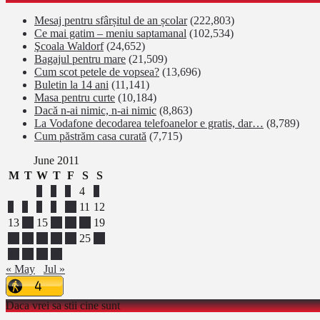
Mesaj pentru sfârșitul de an școlar
(222,803)
Ce mai gatim – meniu saptamanal
(102,534)
Şcoala Waldorf
(24,652)
Bagajul pentru mare
(21,509)
Cum scot petele de vopsea?
(13,696)
Buletin la 14 ani
(11,141)
Masa pentru curte
(10,184)
Dacă n-ai nimic, n-ai nimic
(8,863)
La Vodafone decodarea telefoanelor e gratis, dar…
(8,789)
Cum păstrăm casa curată
(7,715)
June 2011
M
T
W
T
F
S
S
1
2
3
4
5
6
7
8
9
10
11
12
13
14
15
16
17
18
19
20
21
22
23
24
25
26
27
28
29
30
« May
Jul »
Daca vrei sa stii cine sunt