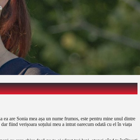
de la ea are Sonia mea așa un nume frumos, este pentru mine unul dintre
dar fiind verișoara soțului meu a intrat oarecum odată cu el în viața