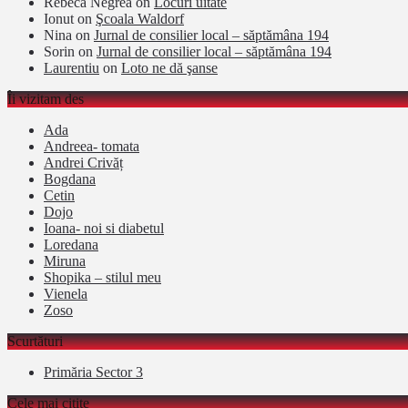
Rebeca Negrea
on
Locuri uitate
Ionut
on
Şcoala Waldorf
Nina
on
Jurnal de consilier local – săptămâna 194
Sorin
on
Jurnal de consilier local – săptămâna 194
Laurentiu
on
Loto ne dă şanse
Îi vizitam des
Ada
Andreea- tomata
Andrei Crivăț
Bogdana
Cetin
Dojo
Ioana- noi si diabetul
Loredana
Miruna
Shopika – stilul meu
Vienela
Zoso
Scurtături
Primăria Sector 3
Cele mai citite