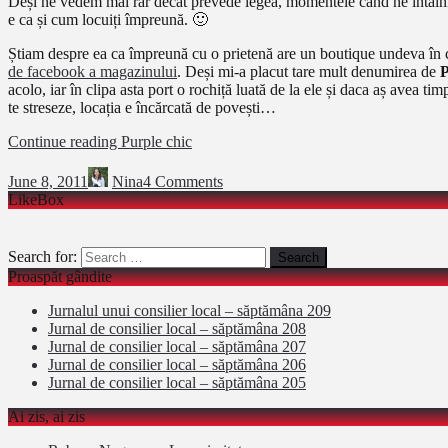
Deși ne vedem mai rar decât prevede legea, momentele când ne întâlnim s
e ca și cum locuiți împreună. 🙂
Știam despre ea ca împreună cu o prietenă are un boutique undeva în 
de facebook a magazinului
. Deși mi-a placut tare mult denumirea de
P
acolo, iar în clipa asta port o rochiță luată de la ele și daca aș avea tim
te streseze, locația e încărcată de povești…
Continue reading
Purple chic
June 8, 2011
Nina
4 Comments
LikeBox
Search for:
Proaspăt gândite
Jurnalul unui consilier local – săptămâna 209
Jurnal de consilier local – săptămâna 208
Jurnal de consilier local – săptămâna 207
Jurnal de consilier local – săptămâna 206
Jurnal de consilier local – săptămâna 205
Ai zis, ai zis