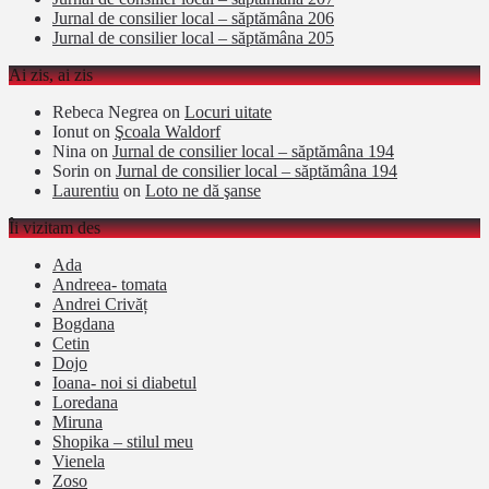
Jurnal de consilier local – săptămâna 206
Jurnal de consilier local – săptămâna 205
Ai zis, ai zis
Rebeca Negrea
on
Locuri uitate
Ionut
on
Şcoala Waldorf
Nina
on
Jurnal de consilier local – săptămâna 194
Sorin
on
Jurnal de consilier local – săptămâna 194
Laurentiu
on
Loto ne dă şanse
Îi vizitam des
Ada
Andreea- tomata
Andrei Crivăț
Bogdana
Cetin
Dojo
Ioana- noi si diabetul
Loredana
Miruna
Shopika – stilul meu
Vienela
Zoso