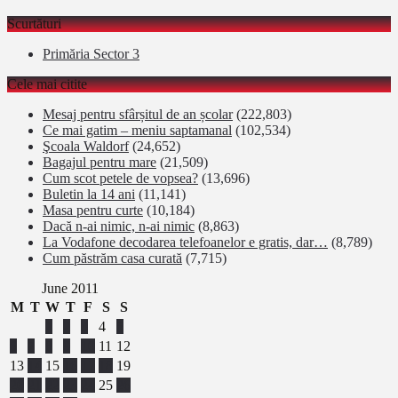
Scurtături
Primăria Sector 3
Cele mai citite
Mesaj pentru sfârșitul de an școlar
(222,803)
Ce mai gatim – meniu saptamanal
(102,534)
Şcoala Waldorf
(24,652)
Bagajul pentru mare
(21,509)
Cum scot petele de vopsea?
(13,696)
Buletin la 14 ani
(11,141)
Masa pentru curte
(10,184)
Dacă n-ai nimic, n-ai nimic
(8,863)
La Vodafone decodarea telefoanelor e gratis, dar…
(8,789)
Cum păstrăm casa curată
(7,715)
June 2011
M
T
W
T
F
S
S
1
2
3
4
5
6
7
8
9
10
11
12
13
14
15
16
17
18
19
20
21
22
23
24
25
26