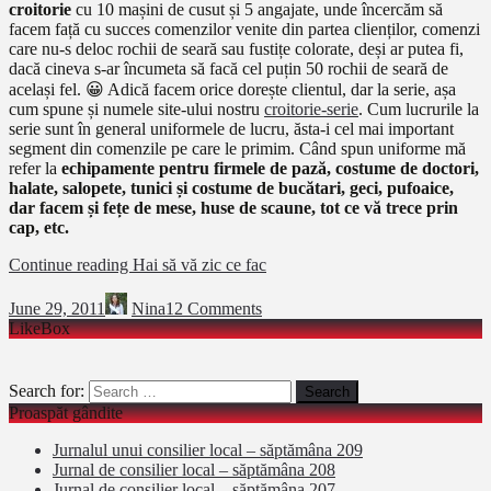
croitorie
cu 10 mașini de cusut și 5 angajate, unde încercăm să
facem față cu succes comenzilor venite din partea clienților, comenzi
care nu-s deloc rochii de seară sau fustițe colorate, deși ar putea fi,
dacă cineva s-ar încumeta să facă cel puțin 50 rochii de seară de
același fel. 😀 Adică facem orice dorește clientul, dar la serie, așa
cum spune și numele site-ului nostru
croitorie-serie
. Cum lucrurile la
serie sunt în general uniformele de lucru, ăsta-i cel mai important
segment din comenzile pe care le primim. Când spun uniforme mă
refer la
echipamente pentru firmele de pază, costume de doctori,
halate, salopete, tunici și costume de bucătari, geci, pufoaice,
dar facem și fețe de mese, huse de scaune, tot ce vă trece prin
cap, etc.
Continue reading
Hai să vă zic ce fac
June 29, 2011
Nina
12 Comments
LikeBox
Search for:
Proaspăt gândite
Jurnalul unui consilier local – săptămâna 209
Jurnal de consilier local – săptămâna 208
Jurnal de consilier local – săptămâna 207