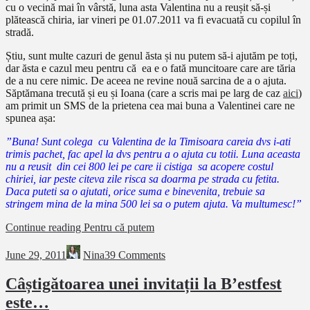
cu o vecină mai în vârstă, luna asta Valentina nu a reușit să-și
plătească chiria, iar vineri pe 01.07.2011 va fi evacuată cu copilul în
stradă.
Știu, sunt multe cazuri de genul ăsta și nu putem să-i ajutăm pe toți,
dar ăsta e cazul meu pentru că ea e o fată muncitoare care are tăria
de a nu cere nimic. De aceea ne revine nouă sarcina de a o ajuta.
Săptămana trecută și eu și Ioana (care a scris mai pe larg de caz
aici
)
am primit un SMS de la prietena cea mai buna a Valentinei care ne
spunea așa:
”Buna! Sunt colega cu Valentina de la Timisoara careia dvs i-ati
trimis pachet, fac apel la dvs pentru a o ajuta cu totii. Luna aceasta
nu a reusit din cei 800 lei pe care ii cistiga sa acopere costul
chiriei, iar peste citeva zile risca sa doarma pe strada cu fetita.
Daca puteti sa o ajutati, orice suma e binevenita, trebuie sa
stringem mina de la mina 500 lei sa o putem ajuta. Va multumesc!”
Continue reading
Pentru că putem
June 29, 2011
Nina
39 Comments
Câștigătoarea unei invitații la B’estfest
este…