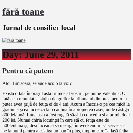
fără toane
Jurnal de consilier local
Day:
June 29, 2011
Pentru că putem
Alo, Timisoara, se aude acolo la voi?
Există o fată în orașul ăsta frumos al vostru, pe nume Valentina. O
fată ce a renunțat la slujba de grefier la tribunalul din oraș, pentru a
putea avea grijă de fetița ei de 4 ani. Acum a înscris-o pe cea mică la
grădiniță și ea lucrează la o cantina în apropierea casei, unde câstigă
800 lei/lună. Luna asta a fost rugată să-și ia concediu și a primit doar
200 lei. Numai chiria locuinței în care stă cu fetița este de
500lei/lună și, deși încearcă să meargă în weekenduri să servească
pe la nunți pentru a câștiga un ban în plus, timp în care își lasă fetița