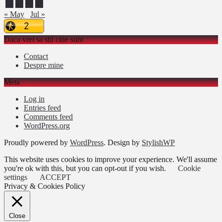
27
28
29
30
« May
Jul »
Daca vrei sa stii cine sunt
Contact
Despre mine
Meta
Log in
Entries feed
Comments feed
WordPress.org
Proudly powered by
WordPress
. Design by
StylishWP
This website uses cookies to improve your experience. We'll assume
you're ok with this, but you can opt-out if you wish.
Cookie
settings
ACCEPT
Privacy & Cookies Policy
Close