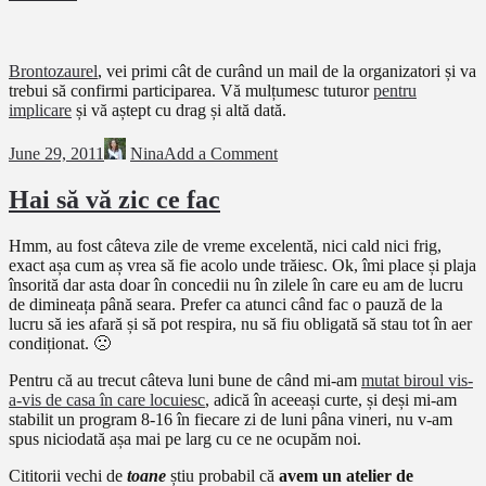
Brontozaurel
, vei primi cât de curând un mail de la organizatori și va
trebui să confirmi participarea. Vă mulțumesc tuturor
pentru
implicare
și vă aștept cu drag și altă dată.
June 29, 2011
Nina
Add a Comment
Hai să vă zic ce fac
Hmm, au fost câteva zile de vreme excelentă, nici cald nici frig,
exact așa cum aș vrea să fie acolo unde trăiesc. Ok, îmi place și plaja
însorită dar asta doar în concedii nu în zilele în care eu am de lucru
de dimineața până seara. Prefer ca atunci când fac o pauză de la
lucru să ies afară și să pot respira, nu să fiu obligată să stau tot în aer
condiționat. 🙁
Pentru că au trecut câteva luni bune de când mi-am
mutat biroul vis-
a-vis de casa în care locuiesc
, adică în aceeași curte, și deși mi-am
stabilit un program 8-16 în fiecare zi de luni pâna vineri, nu v-am
spus niciodată așa mai pe larg cu ce ne ocupăm noi.
Cititorii vechi de
toane
știu probabil că
avem un atelier de