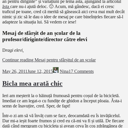
an pentru diriginte” și variațiuni pe tema asta, ajungând la articolul
ăsta
care nu-i ajută deloc. 🙁 Acum, mă gândesc, dacă ei cresc
traficul pe toane, cred că merită să găsească aici ceva mai mult decât
nimic și zic să le dau o idee de mesaj pe care bineînțeles fiecare să-l
adapteze la situația lui. Să vedem ce iese!
Mesaj de sfârșit de an școlar de la
profesor/diriginte/director către elevi
D
ragi elevi,
Continue reading
Mesaj pentru sfârșitul de an școlar
May 26, 2011
June 12, 2015
Nina
17 Comments
Bicla mea arată chic
Ieri am meșterit la o hăinuță frumoasă pentru coșul de la bicicletă.
Imediat ce am legat-o cu fundițe de ghidon a început ploaia. Ăsta-i
semn de înavuțire, cred. Sper, de fapt!
Într-o zi am să vă învăț cum se face, deocamdată eu îs invățăcelul.
Dar mi-a ieșit foarte frumos și cred eu că-mi va fi și utilă. De fiecare
dată când mergeam cu bicicleta și avean ceva în coș zdrăngănea de