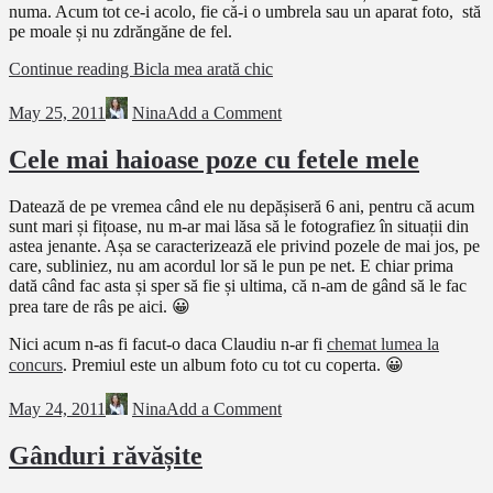
numa. Acum tot ce-i acolo, fie că-i o umbrela sau un aparat foto, stă
pe moale și nu zdrăngăne de fel.
Continue reading
Bicla mea arată chic
May 25, 2011
Nina
Add a Comment
Cele mai haioase poze cu fetele mele
Datează de pe vremea când ele nu depășiseră 6 ani, pentru că acum
sunt mari și fițoase, nu m-ar mai lăsa să le fotografiez în situații din
astea jenante. Așa se caracterizează ele privind pozele de mai jos, pe
care, subliniez, nu am acordul lor să le pun pe net. E chiar prima
dată când fac asta și sper să fie și ultima, că n-am de gând să le fac
prea tare de râs pe aici. 😀
Nici acum n-as fi facut-o daca Claudiu n-ar fi
chemat lumea la
concurs
. Premiul este un album foto cu tot cu coperta. 😀
May 24, 2011
Nina
Add a Comment
Gânduri răvășite