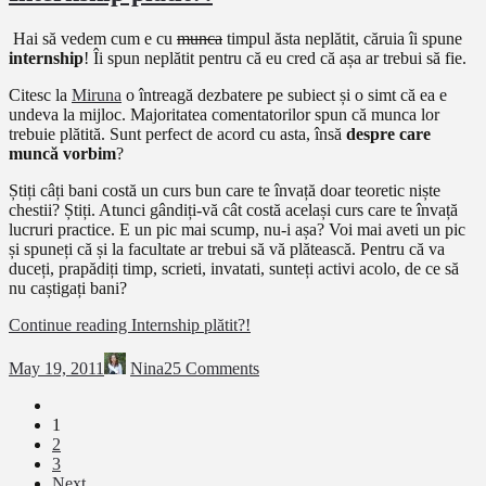
Hai să vedem cum e cu
munca
timpul ăsta neplătit, căruia îi spune
internshi
p
! Îi spun neplătit pentru că eu cred că așa ar trebui să fie.
Citesc la
Miruna
o întreagă dezbatere pe subiect și o simt că ea e
undeva la mijloc. Majoritatea comentatorilor spun că munca lor
trebuie plătită. Sunt perfect de acord cu asta, însă
despre care
muncă vorbim
?
Știți câți bani costă un curs bun care te învață doar teoretic niște
chestii? Știți. Atunci gândiți-vă cât costă același curs care te învață
lucruri practice. E un pic mai scump, nu-i așa? Voi mai aveti un pic
și spuneți că și la facultate ar trebui să vă plătească. Pentru că va
duceți, prapădiți timp, scrieti, invatati, sunteți activi acolo, de ce să
nu caștigați bani?
Continue reading
Internship plătit?!
May 19, 2011
Nina
25 Comments
1
2
3
Next