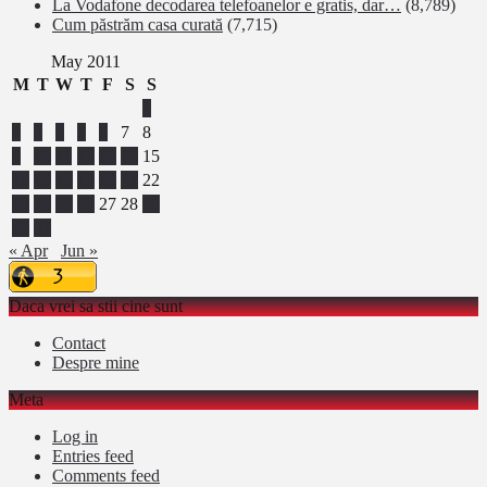
La Vodafone decodarea telefoanelor e gratis, dar…
(8,789)
Cum păstrăm casa curată
(7,715)
May 2011
M
T
W
T
F
S
S
1
2
3
4
5
6
7
8
9
10
11
12
13
14
15
16
17
18
19
20
21
22
23
24
25
26
27
28
29
30
31
« Apr
Jun »
Daca vrei sa stii cine sunt
Contact
Despre mine
Meta
Log in
Entries feed
Comments feed