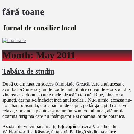
fără toane
Jurnal de consilier local
Month:
May 2011
Tabăra de studiu
După ce am ratat cu succes
Olimpiada Greacă
, care anul acesta a
avut loc la Simeria și unde foarte mulți dintre colegii fetelor s-au dus,
vinerea asta domnișoarele mele pleacă în tabară. Bine, bine, o sa
spuneți, dar nu s-a încheiat încă anul școlar…Nu-i nimic, aceasta nu-
i o tabară obișnuită, e o tabără unde copiii, pe lângă faptul că se vor
relaxa, vor studia plantele și natura într-un loc minunat, alături de
doamna dirigintă care nu întâmplător e și doamna lor de botanică.
Așadar, de vineri până marți,
toți copiii
clasei a V-a a liceului
Waldorf vor fi la Râșnov, în tabară. Pe lângă studiu, vor face