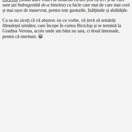
sunt azi îndragostită de-a binelea
) cu bicle care mai de care mai cool
și mai ușor de manevrat, pentru tote gusturile, înălțimile și abilitățile.
Ca sa nu ziceți că vă aburesc eu cu vorbe, vă invit să urmăriți
filmulețul următor, care începe în curtea Biciclop și se termină la
Gradina Verona, acolo unde am băut nu una, ci două limonade,
pentru că meritam. 😀