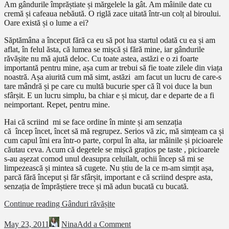
Am gândurile împrăștiate și mărgelele la gât. Am mâinile date cu
cremă și cafeaua nebăută. O riglă zace uitată într-un colț al biroului.
Oare există și o lume a ei?
Săptămâna a început fără ca eu să pot lua startul odată cu ea și am
aflat, în felul ăsta, că lumea se mișcă și fără mine, iar gândurile
răvășite nu mă ajută deloc. Cu toate astea, astăzi e o zi foarte
importantă pentru mine, așa cum ar trebui să fie toate zilele din viața
noastră. Așa aiurită cum mă simt, astăzi am facut un lucru de care-s
tare mândră și pe care cu multă bucurie sper că îl voi duce la bun
sfârșit. E un lucru simplu, ba chiar e și micuț, dar e departe de a fi
neimportant. Repet, pentru mine.
Hai că scriind mi se face ordine în minte și am senzația
că încep încet, încet să mă regrupez. Serios vă zic, mă simțeam ca și
cum capul îmi era într-o parte, corpul în alta, iar mâinile și picioarele
căutau ceva. Acum că degetele se mișcă grațios pe taste , picioarele
s-au așezat comod unul deasupra celuilalt, ochii încep să mi se
limpezească și mintea să cugete. Nu știu de la ce m-am simțit așa,
parcă fără început și făr sfârșit, important e că scriind despre asta,
senzația de împrăștiere trece și mă adun bucată cu bucată.
Continue reading
Gânduri răvășite
May 23, 2011
Nina
Add a Comment