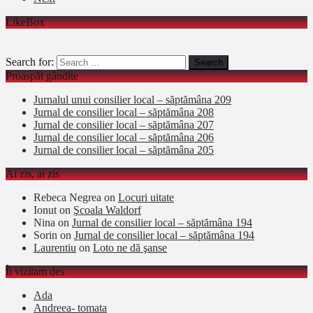
LikeBox
Search for:
Proaspăt gândite
Jurnalul unui consilier local – săptămâna 209
Jurnal de consilier local – săptămâna 208
Jurnal de consilier local – săptămâna 207
Jurnal de consilier local – săptămâna 206
Jurnal de consilier local – săptămâna 205
Ai zis, ai zis
Rebeca Negrea
on
Locuri uitate
Ionut
on
Şcoala Waldorf
Nina
on
Jurnal de consilier local – săptămâna 194
Sorin
on
Jurnal de consilier local – săptămâna 194
Laurentiu
on
Loto ne dă şanse
Îi vizitam des
Ada
Andreea- tomata