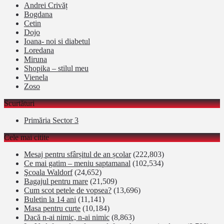
Andrei Crivăț
Bogdana
Cetin
Dojo
Ioana- noi si diabetul
Loredana
Miruna
Shopika – stilul meu
Vienela
Zoso
Scurtături
Primăria Sector 3
Cele mai citite
Mesaj pentru sfârșitul de an școlar
(222,803)
Ce mai gatim – meniu saptamanal
(102,534)
Şcoala Waldorf
(24,652)
Bagajul pentru mare
(21,509)
Cum scot petele de vopsea?
(13,696)
Buletin la 14 ani
(11,141)
Masa pentru curte
(10,184)
Dacă n-ai nimic, n-ai nimic
(8,863)