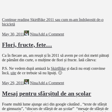
Continue reading
SkirtBike 2011 sau cum m-am îndrăgostit de-o
bicicletă
May 30, 2011
Nina
Add a Comment
Flori, fructe, fete…
Ca în fiecare an, am reușit și în 2011 să avem pe cei doi metri pătrați
de pământ din curte, o mulțime de flori și fructe. Iată câteva:
P.S. Ne vedem după amiază la
SkirtBike
și dacă nu erați convinse
încă,
uite
de ce trebuie să nu lipsiți. 🙂
May 29, 2011
Nina
Add a Comment
Mesaj pentru sfârșitul de an școlar
Foarte multă lume ajunge aici din google căutând , “texte de sfârșit
de gimnaziu”, “discurs de sfârșit de an școlar” “mesaje de sfârșit de