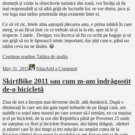
drumeții și vizite la obiectivele turistice din zonă, vor învăța să fie
mai responsabili și să aibă grijă de lucrurile lor, se vor distra, juca și
vor lega mai strâns prieteniile deja existente între ei.
Ce să vă zic, fetele abia așteaptă plecarea asta, e prima tabără în care
merg, și-au făcut liste cu ce trebuie să-și ia la ele, sper să le și
respecte. Listele. Desigur, voi încerca să fiu cu ochii pe bagaje și să
am grijă să nu le lipsească nimic important, dar știți cum e, până nu
uităm ceva nu ne lăsăm. 😀
Continue reading
Tabăra de studiu
May 31, 2011
Nina
Add a Comment
SkirtBike 2011 sau cum m-am îndrăgostit
de-o bicicletă
Ziua de ieri a început mai devreme decât altă duminică. După o
dimineață în care am dat gata rapid treburile de pe lângă casă, am
stabilit cu soțul meu traseul pe care aveam să-l urmăm, eu cu mașina
și el pe bicicletă, de la noi din Republica până pe Povernei 25 unde
ne așteptau cu flori și biciclete frumoase, doi băieți drăguți, săritori
și știutori care în doi timpi și trei mișcări au umplut cutea de la
Biciclop
(
linkul duce exact la modelul cu am fost eu ieri și de care