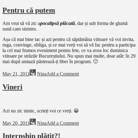
Pentru că putem
Am vrut să vă zic a
pocalipsă plăcută
, dar și sub forma de glumă
sună cam sinistru.
Așa că mai bine tac și azi pentru că săptămâna viitoare vă voi invita,
ruga, convinge, obliga, și ce mai vreți voi să vă fac pentru a participa
la cel mai frumos eveniment pentru fete, ce va avea loc duminica
viitoare pe străzile Bucureștiului. Nu spun mai multe, doar atât: în 29
mai după amiază păstrează-ți liber în program. 🙂
May 21, 2011
Nina
Add a Comment
Vineri
Azi nu zic nimic, scrieți voi ce vreți. 😀
May 20, 2011
Nina
Add a Comment
Internship plătit?!