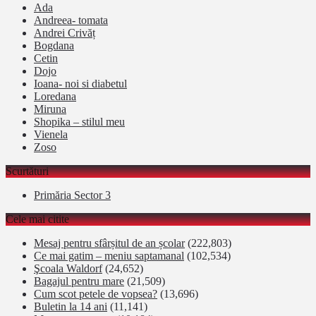
Ada
Andreea- tomata
Andrei Crivăț
Bogdana
Cetin
Dojo
Ioana- noi si diabetul
Loredana
Miruna
Shopika – stilul meu
Vienela
Zoso
Scurtături
Primăria Sector 3
Cele mai citite
Mesaj pentru sfârșitul de an școlar
(222,803)
Ce mai gatim – meniu saptamanal
(102,534)
Şcoala Waldorf
(24,652)
Bagajul pentru mare
(21,509)
Cum scot petele de vopsea?
(13,696)
Buletin la 14 ani
(11,141)