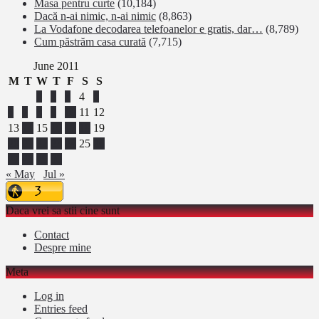
Masa pentru curte
(10,184)
Dacă n-ai nimic, n-ai nimic
(8,863)
La Vodafone decodarea telefoanelor e gratis, dar…
(8,789)
Cum păstrăm casa curată
(7,715)
June 2011
M
T
W
T
F
S
S
1
2
3
4
5
6
7
8
9
10
11
12
13
14
15
16
17
18
19
20
21
22
23
24
25
26
27
28
29
30
« May
Jul »
Daca vrei sa stii cine sunt
Contact
Despre mine
Meta
Log in
Entries feed