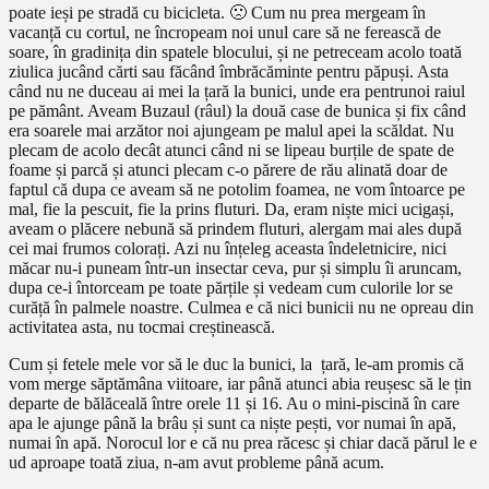
poate ieși pe stradă cu bicicleta. 🙁 Cum nu prea mergeam în
vacanță cu cortul, ne încropeam noi unul care să ne ferească de
soare, în gradinița din spatele blocului, și ne petreceam acolo toată
ziulica jucând cărti sau făcând îmbrăcăminte pentru păpuși. Asta
când nu ne duceau ai mei la țară la bunici, unde era pentrunoi raiul
pe pământ. Aveam Buzaul (râul) la două case de bunica și fix când
era soarele mai arzător noi ajungeam pe malul apei la scăldat. Nu
plecam de acolo decât atunci când ni se lipeau burțile de spate de
foame și parcă și atunci plecam c-o părere de rău alinată doar de
faptul că dupa ce aveam să ne potolim foamea, ne vom întoarce pe
mal, fie la pescuit, fie la prins fluturi. Da, eram niște mici ucigași,
aveam o plăcere nebună să prindem fluturi, alergam mai ales după
cei mai frumos colorați. Azi nu înțeleg aceasta îndeletnicire, nici
măcar nu-i puneam într-un insectar ceva, pur și simplu îi aruncam,
dupa ce-i întorceam pe toate părțile și vedeam cum culorile lor se
curăță în palmele noastre. Culmea e că nici bunicii nu ne opreau din
activitatea asta, nu tocmai creștinească.
Cum și fetele mele vor să le duc la bunici, la țară, le-am promis că
vom merge săptămâna viitoare, iar până atunci abia reușesc să le țin
departe de bălăceală între orele 11 și 16. Au o mini-piscină în care
apa le ajunge până la brâu și sunt ca niște pești, vor numai în apă,
numai în apă. Norocul lor e că nu prea răcesc și chiar dacă părul le e
ud aproape toată ziua, n-am avut probleme până acum.