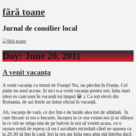
fără toane
Jurnal de consilier local
Day:
June 20, 2011
A venit vacanța
A venit vacanța cu trenul de Franța! Nu, nu plecăm în Franța. Cel
puțin nu anul acesta. Și nici n-a venit vacanța pentru noi, ăștia mari
(deși eu cam sunt în vacanță tot timpul 😀 ). Ca toți elevii din
Romania, de azi fetele au intrat oficial în vacanță.
Ah, vacanța de vară, ce dor îmi e de lunile alea trei de altădată, în
care fiecare zi era o bucurie, începea la ce ora voiam noi și se sfârșea
la ce oră ne striga tata de pe balcon la noi să venim acasa, cu o
ușoara urmă de reproș că nu-l ascultam niciodată când ne spunea ca
la 20.30 să fim în casă. Ieri la ora aia Iulia mea abia mă întreba dacă