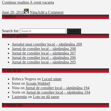
Continue reading
A venit vacanța
June 20, 2011
Nina
Add a Comment
LikeBox
Search for:
Proaspăt gândite
Jurnalul unui consilier local – săptămâna 209
Jurnal de consilier local – săptămâna 208
Jurnal de consilier local – săptămâna 207
Jurnal de consilier local – săptămâna 206
Jurnal de consilier local – săptămâna 205
Ai zis, ai zis
Rebeca Negrea
on
Locuri uitate
Ionut
on
Şcoala Waldorf
Nina
on
Jurnal de consilier local – săptămâna 194
Sorin
on
Jurnal de consilier local – săptămâna 194
Laurentiu
on
Loto ne dă şanse
Îi vizitam des