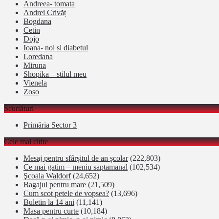
Andreea- tomata
Andrei Crivăț
Bogdana
Cetin
Dojo
Ioana- noi si diabetul
Loredana
Miruna
Shopika – stilul meu
Vienela
Zoso
Scurtături
Primăria Sector 3
Cele mai citite
Mesaj pentru sfârșitul de an școlar
(222,803)
Ce mai gatim – meniu saptamanal
(102,534)
Şcoala Waldorf
(24,652)
Bagajul pentru mare
(21,509)
Cum scot petele de vopsea?
(13,696)
Buletin la 14 ani
(11,141)
Masa pentru curte
(10,184)