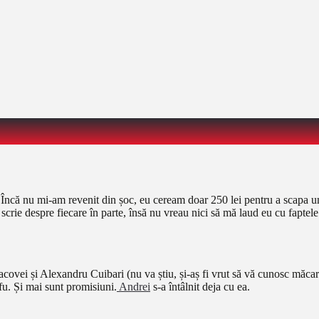
 Încă nu mi-am revenit din șoc, eu ceream doar 250 lei pentru a scapa u
 scrie despre fiecare în parte, însă nu vreau nici să mă laud eu cu faptele 
covei și Alexandru Cuibari (nu va știu, și-aș fi vrut să vă cunosc măca
fu. Și mai sunt promisiuni.
Andrei
s-a întâlnit deja cu ea.