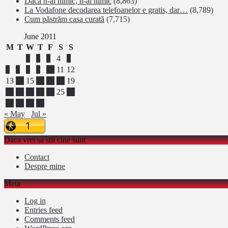
Dacă n-ai nimic, n-ai nimic
(8,863)
La Vodafone decodarea telefoanelor e gratis, dar…
(8,789)
Cum păstrăm casa curată
(7,715)
June 2011
M
T
W
T
F
S
S
1
2
3
4
5
6
7
8
9
10
11
12
13
14
15
16
17
18
19
20
21
22
23
24
25
26
27
28
29
30
« May
Jul »
Daca vrei sa stii cine sunt
Contact
Despre mine
Meta
Log in
Entries feed
Comments feed