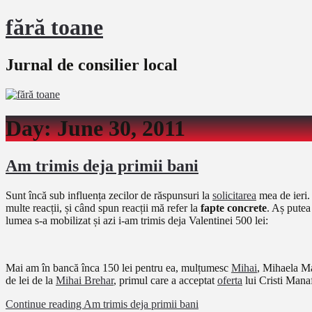
fără toane
Jurnal de consilier local
Day:
June 30, 2011
Am trimis deja primii bani
Sunt încă sub influența zecilor de răspunsuri la
solicitarea
mea de ieri.
multe reacții, și când spun reacții mă refer la
fapte concrete
. Aș putea
lumea s-a mobilizat și azi i-am trimis deja Valentinei 500 lei:
Mai am în bancă înca 150 lei pentru ea, mulțumesc
Mihai
, Mihaela Ma
de lei de la
Mihai Brehar
, primul care a acceptat
oferta
lui Cristi Mana
Continue reading
Am trimis deja primii bani