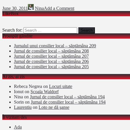
June 30, 2011
Nina
Add a Comment
LikeBox
Search for:
Proaspăt gândite
Jurnalul unui consilier local – săptămâna 209
Jurnal de consilier local – săptămâna 208
Jurnal de consilier local – săptămâna 207
Jurnal de consilier local – săptămâna 206
Jurnal de consilier local – săptămâna 205
Ai zis, ai zis
Rebeca Negrea
on
Locuri uitate
Ionut
on
Şcoala Waldorf
Nina
on
Jurnal de consilier local – săptămâna 194
Sorin
on
Jurnal de consilier local – săptămâna 194
Laurentiu
on
Loto ne dă şanse
Îi vizitam des
Ada