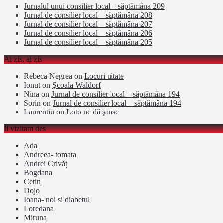
Jurnalul unui consilier local – săptămâna 209
Jurnal de consilier local – săptămâna 208
Jurnal de consilier local – săptămâna 207
Jurnal de consilier local – săptămâna 206
Jurnal de consilier local – săptămâna 205
Ai zis, ai zis
Rebeca Negrea
on
Locuri uitate
Ionut
on
Şcoala Waldorf
Nina
on
Jurnal de consilier local – săptămâna 194
Sorin
on
Jurnal de consilier local – săptămâna 194
Laurentiu
on
Loto ne dă şanse
Îi vizitam des
Ada
Andreea- tomata
Andrei Crivăț
Bogdana
Cetin
Dojo
Ioana- noi si diabetul
Loredana
Miruna