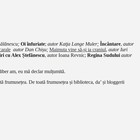
Bălănescu;
Oi înfuriate
;
autor Katja Lange Muler;
Î
ncântare
,
autor
carale
autor Dan Chișu;
Maimuta vine să-și ia craniul
,
autor Iuri
ri cu Alex Ștefănescu
, autor Ioana Revnic;
Regina Sudului
autor
p liber am, eu mă declar mulțumită.
ată frumusețea. De toată frumusețea și biblioteca, da’ și bloggerii