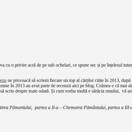
va cu o privire acră de pe sub ochelari, ce spune sec și pe înțelesul tutu
nezu
ne provoacă să scriem fiecare un top al cărților citite în 2013, după
e mine în 2013 au avut parte de recenzii aici pe blog. Culmea e că mai al
au să scriu despre toate odată. Și cum vorba multă e sărăcia omului, vă a
tirea Pămantului,
partea a II-a –
Chemarea Pământului, partea a III-