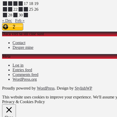
13
14
15
16
17
18
19
20
21
22
23
24
25
26
27
28
29
30
31
« Dec
Feb »
Daca vrei sa stii cine sunt
Contact
Despre mine
Meta
Log in
Entries feed
Comments feed
WordPress.org
Proudly powered by
WordPress
. Design by
StylishWP
This website uses cookies to improve your experience. We'll assume yo
Privacy & Cookies Policy