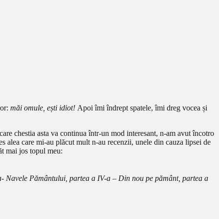
ror:
măi omule, ești idiot!
Apoi îmi îndrept spatele, îmi dreg vocea și
 care chestia asta va continua într-un mod interesant, n-am avut încotro
es alea care mi-au plăcut mult n-au recenzii, unele din cauza lipsei de
răt mai jos topul meu:
a-
Navele Pământului, partea a IV-a – Din nou pe pământ, partea a