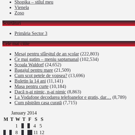
Shopika – stilul meu
Vienela
Zoso
Scurtături
Primăria Sector 3
Cele mai citite
Mesaj pentru sfârșitul de an școlar
(222,803)
Ce mai gatim – meniu saptamanal
(102,534)
Şcoala Waldorf
(24,652)
Bagajul pentru mare
(21,509)
Cum scot petele de vopsea?
(13,696)
Buletin la 14 ani
(11,141)
Masa pentru curte
(10,184)
Dacă n-ai nimic, n-ai nimic
(8,863)
La Vodafone decodarea telefoanelor e gratis, dar…
(8,789)
Cum păstrăm casa curată
(7,715)
January 2014
M
T
W
T
F
S
S
1
2
3
4
5
6
7
8
9
10
11
12