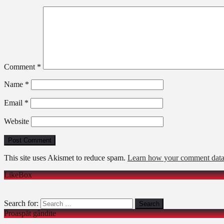
Comment
*
Name
*
Email
*
Website
This site uses Akismet to reduce spam.
Learn how your comment data 
LikeBox
Search for:
Proaspăt gândite