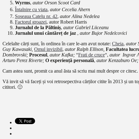
Wyrms
,
autor
Orson Scoot Card
Întalnire cu viata
,
autor Cecelia Ahern
Soseaua Catelu nr. 42
,
autor Alina Nedelea
Factorul groazei
, autor Robert Harris
Jurnalul de la Păltiniș
,
autor Gabriel Liiceanu
Jurnalul unui cântăreț de jaz
,
autor Bujor Nedelcovici
Celelalte cărți sunt, în ordinea în care le-am avut notate:
Cheia
,
autor 
Guy Kawasaki,
Omul invizibil
,
autor Ralph Ellison,
Facultatea lucru
Dombrovski;
Procesul
,
autor Kafka;
“
Frati de cruce
“,
autor Ingvar 
Arturo Perez Riverte;
O experiență personală
,
autor Kenzaburo Oe
Cam astea sunt, promit ca anul ăsta să scriu mai mult despre ce citesc. 
Vă invit să vă faceți și voi retrosepectiva cărților citite în 2013 și un
cititori. 🙂