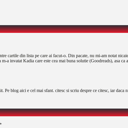
e cartile din lista pe care ai facut-o. Din pacate, nu mi-am notat nicaieri
a m-a invatat Kadia care este cea mai buna solutie (Goodreads), asa ca a
t. Pe blog aici e cel mai sfant. citesc si scriu despre ce citesc, iar dac
*