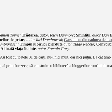
Simon Toyne;
Trădarea
,
autor
Helen Dunmore;
Smintiții
,
autor Dan 
rilor de prisos
,
autor Iuri Dombrovski
;
Garsoniera din padurea de ma
Ambjørnsen;
Timpul iubirilor pierdute
autor Tiago Rebelo;
Convorbi
;
Ai toată viața înainte
,
autor Romain Gary.
Au fost cu toatele 31 de carți, nu-i nici mult, dar nici puțin. La cât tim
 top al primelor zece, să construim o bibliotecă a bloggerilor români de to