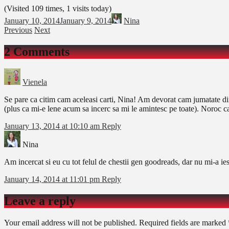
(Visited 109 times, 1 visits today)
January 10, 2014
January 9, 2014
Nina
Previous
Next
2 Comments
Vienela
Se pare ca citim cam aceleasi carti, Nina! Am devorat cam jumatate dintr
(plus ca mi-e lene acum sa incerc sa mi le amintesc pe toate). Noroc c
January 13, 2014 at 10:10 am
Reply
Nina
Am incercat si eu cu tot felul de chestii gen goodreads, dar nu mi-a iesi
January 14, 2014 at 11:01 pm
Reply
Leave a reply
Your email address will not be published.
Required fields are marked