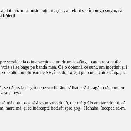
 ajutat măcar să miște puțin mașina, a trebuit s-o împingă singur, să
i băieți!
spre școală e la o intersecție cu un drum la stânga, care are semafor
 voia să se bage pe banda mea. Ca o doamnă ce sunt, am încetinit și i-
 voie altui autoturism de SB, încadrat greșit pe banda către stânga, să
, se dă jos la el și începe vociferând sălbatic să-l tragă la răspundere
lăsase cineva.
a să mă dau jos și să-i spun vreo două, dar mă grăbeam tare de tot, că
om, mare mă, și se îndreaptă hotărât spre gog. Hahaha, începea să-mi