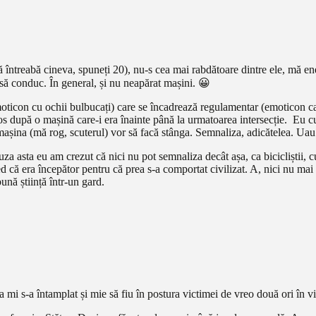
ă întreabă cineva, spuneți 20), nu-s cea mai rabdătoare dintre ele, mă ener
e să conduc. În general, și nu neapărat mașini. 😀
moticon cu ochii bulbucați) care se încadrează regulamentar (emoticon ca
s după o mașină care-i era înainte până la urmatoarea intersecție. Eu cu 
și mașina (mă rog, scuterul) vor să facă stânga. Semnaliza, adicătelea. Uau
za asta eu am crezut că nici nu pot semnaliza decât așa, ca bicicliștii
d că era începător pentru că prea s-a comportat civilizat. A, nici nu ma
ună știință într-un gard.
 mi s-a întamplat și mie să fiu în postura victimei de vreo două ori în v