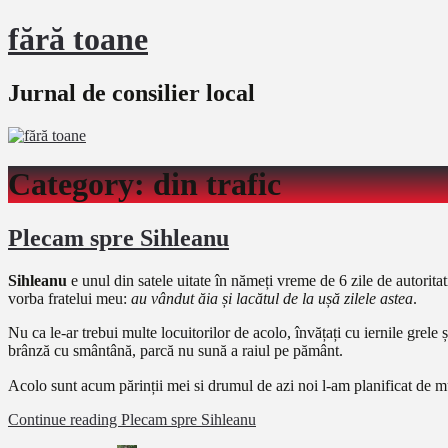
fără toane
Jurnal de consilier local
Category:
din trafic
Plecam spre Sihleanu
Sihleanu
e unul din satele uitate în nămeți vreme de 6 zile de autorita
vorba fratelui meu:
au vândut ăia și lacătul de la ușă zilele astea
.
Nu ca le-ar trebui multe locuitorilor de acolo, învățați cu iernile grele
brânză cu smântână, parcă nu sună a raiul pe pământ.
Acolo sunt acum părinții mei si drumul de azi noi l-am planificat de m
Continue reading
Plecam spre Sihleanu