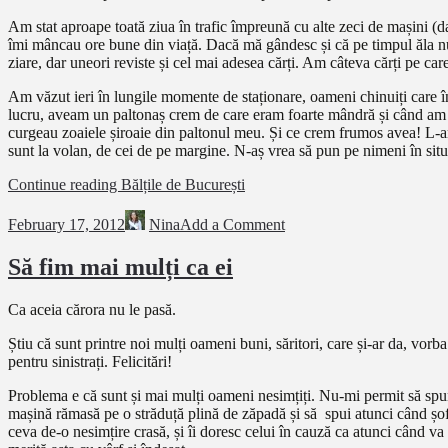
Am stat aproape toată ziua în trafic împreună cu alte zeci de mașini (d
îmi mâncau ore bune din viață. Dacă mă gândesc și că pe timpul ăla nu
ziare, dar uneori reviste și cel mai adesea cărți. Am câteva cărți pe care
Am văzut ieri în lungile momente de staționare, oameni chinuiți care în
lucru, aveam un paltonaș crem de care eram foarte mândră și când am ieș
curgeau zoaiele șiroaie din paltonul meu. Și ce crem frumos avea! L-am
sunt la volan, de cei de pe margine. N-aș vrea să pun pe nimeni în situa
Continue reading
Bălțile de București
February 17, 2012
Nina
Add a Comment
Să fim mai mulți ca ei
Ca aceia cărora nu le pasă.
Știu că sunt printre noi mulți oameni buni, săritori, care și-ar da, vor
pentru sinistrați. Felicitări!
Problema e că sunt și mai mulți oameni nesimțiți. Nu-mi permit să spun 
mașină rămasă pe o străduță plină de zăpadă și să spui atunci când șofe
ceva de-o nesimțire crasă, și îi doresc celui în cauză ca atunci când 