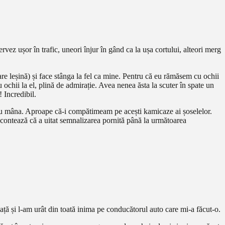
vez ușor în trafic, uneori înjur în gând ca la ușa cortului, alteori merg
re leșină) și face stânga la fel ca mine. Pentru că eu rămăsem cu ochii
ochii la el, plină de admirație. Avea nenea ăsta la scuter în spate un
! Incredibil.
, cu mâna. Aproape că-i compătimeam pe acești kamicaze ai șoselelor.
i contează că a uitat semnalizarea pornită până la următoarea
iață și l-am urât din toată inima pe conducătorul auto care mi-a făcut-o.