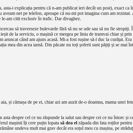
a, asta-i explicația pentru că n-am publicat ieri decât un post), exact ca
 aveam net pe telefon, aproape că nu-mi pot imagina cum am rezistat. A
 le-am citit exclusiv în trafic. Dar divaghez.
cercau să traverseze bulevarde fără să nu se ude sau să nu fie stropiți.
it de la serviciu, o mașină ce mergea pe linia de tramvai chiar și prin d
 aruncat când am ajuns acasă. Mi-a fost rușine să-l duc la curățat. Era 
ția mea din acea iarnă. Din păcate nu toți șoferii sunt pățiți și se mai în
ba aia, și cămașa de pe ei, chiar azi am auzit de-o doamna, mama unei fete
asta despre cel ce nu răspunde la salut sau despre cei ce nu întorc și cel
rul mașinii îți cere puțin lopata
să dea el
zăpada din fata roților pentru
va rămâne undeva mult mai grav decât era soțul meu cu mașina, pe străduț