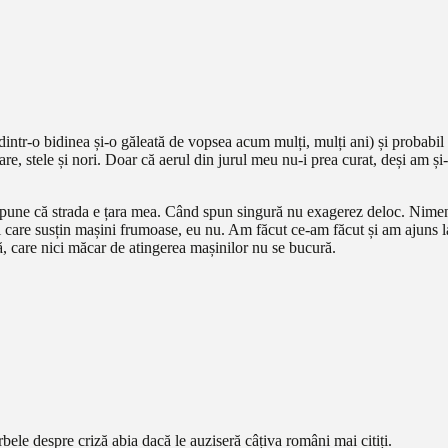
intr-o bidinea și-o găleată de vopsea acum mulți, mulți ani) și probabil 
, stele și nori. Doar că aerul din jurul meu nu-i prea curat, deși am și-
 spune că strada e țara mea. Când spun singură nu exagerez deloc. Nimeni
i care susțin mașini frumoase, eu nu. Am făcut ce-am făcut și am ajuns l
nuă, care nici măcar de atingerea mașinilor nu se bucură.
ele despre criză abia dacă le auziseră câțiva români mai citiți.