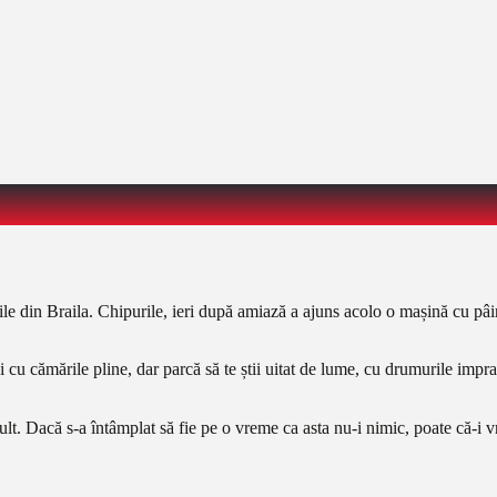
tile din Braila. Chipurile, ieri după amiază a ajuns acolo o mașină cu pâi
 și cu cămările pline, dar parcă să te știi uitat de lume, cu drumurile imp
ult. Dacă s-a întâmplat să fie pe o vreme ca asta nu-i nimic, poate că-i