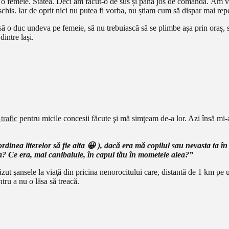
ra o femeie. Stătea. Deci am făcut-o de sus și până jos de comandă. Am v
schis. Iar de oprit nici nu putea fi vorba, nu știam cum să dispar mai rep
ă o duc undeva pe femeie, să nu trebuiască să se plimbe așa prin oraș, să
intre lași.
trafic
pentru micile concesii făcute şi mă simţeam de-a lor. Azi însă mi-a
inea literelor să fie alta 😀 ), dacă era mă copilul sau nevasta ta în 
sta? Ce era, mai canibalule, în capul tău în mometele alea?”
ut şansele la viaţă din pricina nenorocitului care, distantă de 1 km pe u
tru a nu o lăsa să treacă.