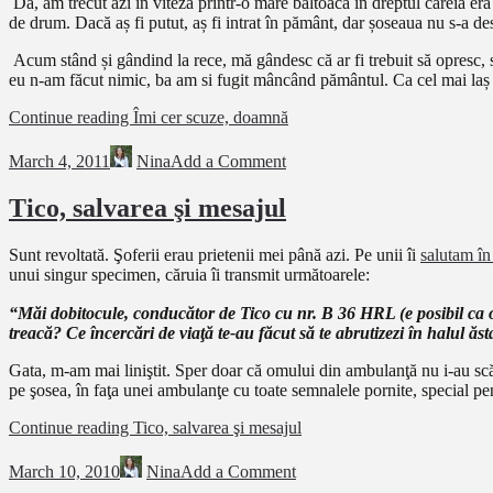
Da, am trecut azi în viteză printr-o mare băltoacă în dreptul căreia e
de drum. Dacă aș fi putut, aș fi intrat în pământ, dar șoseaua nu s-a de
Acum stând și gândind la rece, mă gândesc că ar fi trebuit să opresc, s
eu n-am făcut nimic, ba am si fugit mâncând pământul. Ca cel mai laș d
Continue reading
Îmi cer scuze, doamnă
March 4, 2011
Nina
Add a Comment
Tico, salvarea şi mesajul
Sunt revoltată. Şoferii erau prietenii mei până azi. Pe unii îi
salutam în 
unui singur specimen, căruia îi transmit următoarele:
“Măi dobitocule, conducător de Tico cu nr. B 36 HRL (e posibil ca ord
treacă? Ce încercări de viaţă te-au făcut să te abrutizezi în halul ă
Gata, m-am mai liniştit. Sper doar că omului din ambulanţă nu i-au scăz
pe şosea, în faţa unei ambulanţe cu toate semnalele pornite, special pen
Continue reading
Tico, salvarea şi mesajul
March 10, 2010
Nina
Add a Comment