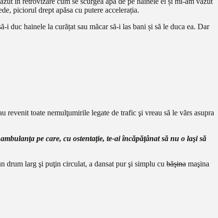
ăzut în retrovizare cum se scurgea apa de pe hainele ei și mi-am văzut
ede, piciorul drept apăsa cu putere accelerația.
-i duc hainele la curățat sau măcar să-i las bani și să le duca ea. Dar
u revenit toate nemulţumirile legate de trafic şi vreau să le vărs asupra
ambulanţa pe care, cu ostentaţie, te-ai încăpăţânat să nu o laşi să
n drum larg şi puţin circulat, a dansat pur şi simplu cu
băşina
maşina