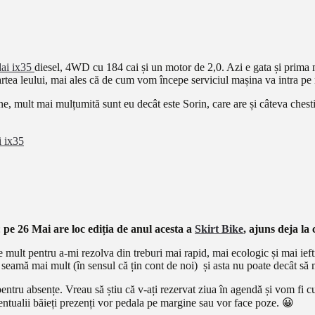
ai ix35
diesel, 4WD cu 184 cai și un motor de 2,0. Azi e gata și prima 
partea leului, mai ales că de cum vom începe serviciul mașina va intra p
e, mult mai mulțumită sunt eu decât este Sorin, care are și câteva chest
 ix35
:
pe 26 Mai are loc ediția de anul acesta a
Skirt Bike
, ajuns deja la 
de mult pentru a-mi rezolva din treburi mai rapid, mai ecologic și mai ief
în seamă mai mult (în sensul că țin cont de noi) și asta nu poate decât să
pentru absențe. Vreau să știu că v-ați rezervat ziua în agendă și vom fi c
entualii băieți prezenți vor pedala pe margine sau vor face poze. 😀