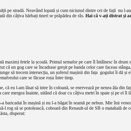
lții pe stradă. Neavând lopată și cum niciunul dintre cei de față nu l-au
tă din câțiva bărbați tineri se prăpădea de râs.
Hai că v-ați distrat și az
tată maxim) fetele la școală. Primul semafor pe care îl întâlnesc în drum 
 că un gog care se încadrase greșit pe banda celor care faceau stânga,
nge să trecem intersecția, un șoferul mașinii din fața gogului îi dă și el
semaforului care se făcuse roșu între timp.
e, că eu l-am lăsat să intre în coloană, se enervează pe nenea ăla din față
na care mergea înainte, uitând că doar cu câțiva metri în spate și pe el îl 
 s-a baricadat în mașină și nu l-a băgat în seamă pe nebun. Mie îmi vene
să-l rog să se potolească, coboară din Renault-ul de SB o matahală de 
ăsta, disperat: