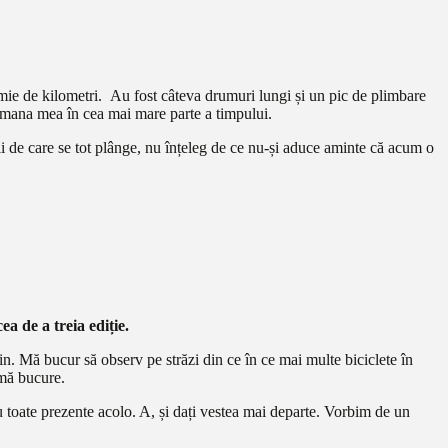
mie de kilometri. Au fost câteva drumuri lungi și un pic de plimbare
e mana mea în cea mai mare parte a timpului.
ii de care se tot plânge, nu înțeleg de ce nu-și aduce aminte că acum o
cea de a treia ediție.
tin. Mă bucur să observ pe străzi din ce în ce mai multe biciclete în
 mă bucure.
u toate prezente acolo. A, și dați vestea mai departe. Vorbim de un