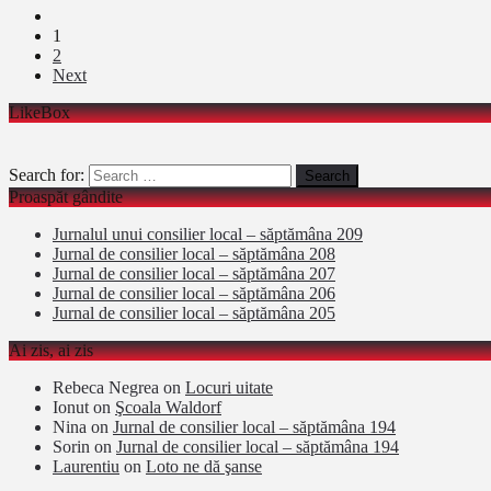
1
2
Next
LikeBox
Search for:
Proaspăt gândite
Jurnalul unui consilier local – săptămâna 209
Jurnal de consilier local – săptămâna 208
Jurnal de consilier local – săptămâna 207
Jurnal de consilier local – săptămâna 206
Jurnal de consilier local – săptămâna 205
Ai zis, ai zis
Rebeca Negrea
on
Locuri uitate
Ionut
on
Şcoala Waldorf
Nina
on
Jurnal de consilier local – săptămâna 194
Sorin
on
Jurnal de consilier local – săptămâna 194
Laurentiu
on
Loto ne dă şanse