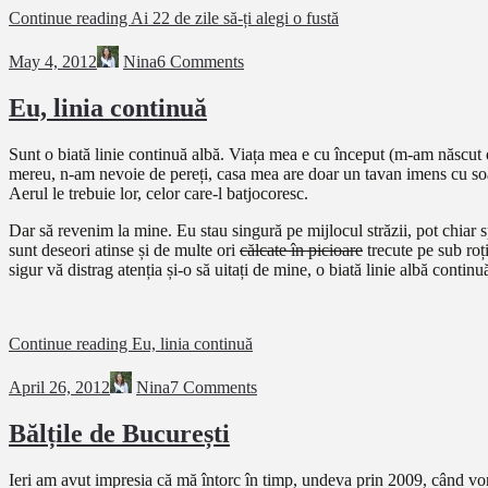
Continue reading
Ai 22 de zile să-ți alegi o fustă
May 4, 2012
Nina
6 Comments
Eu, linia continuă
Sunt o biată linie continuă albă. Viața mea e cu început (m-am născut d
mereu, n-am nevoie de pereți, casa mea are doar un tavan imens cu soare
Aerul le trebuie lor, celor care-l batjocoresc.
Dar să revenim la mine. Eu stau singură pe mijlocul străzii, pot chiar
sunt deseori atinse și de multe ori
călcate în picioare
trecute pe sub roț
sigur vă distrag atenția și-o să uitați de mine, o biată linie albă conti
Continue reading
Eu, linia continuă
April 26, 2012
Nina
7 Comments
Bălțile de București
Ieri am avut impresia că mă întorc în timp, undeva prin 2009, când vorb