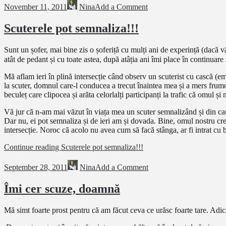
November 11, 2011
Nina
Add a Comment
Scuterele pot semnaliza!!!
Sunt un șofer, mai bine zis o șoferiță cu mulți ani de experință (dacă v
atât de pedant și cu toate astea, după atâția ani îmi place în continuar
Mă aflam ieri în plină intersecție când observ un scuterist cu cască (e
la scuter, domnul care-l conducea a trecut înaintea mea și a mers frumo
beculeț care clipocea și arăta celorlalți participanți la trafic că omul 
Vă jur că n-am mai văzut în viața mea un scuter semnalizând și din cau
Dar nu, ei pot semnaliza și de ieri am și dovada. Bine, omul nostru cre
intersecție. Noroc că acolo nu avea cum să facă stânga, ar fi intrat cu b
Continue reading
Scuterele pot semnaliza!!!
September 28, 2011
Nina
Add a Comment
Îmi cer scuze, doamnă
Mă simt foarte prost pentru că am făcut ceva ce urăsc foarte tare. Adica