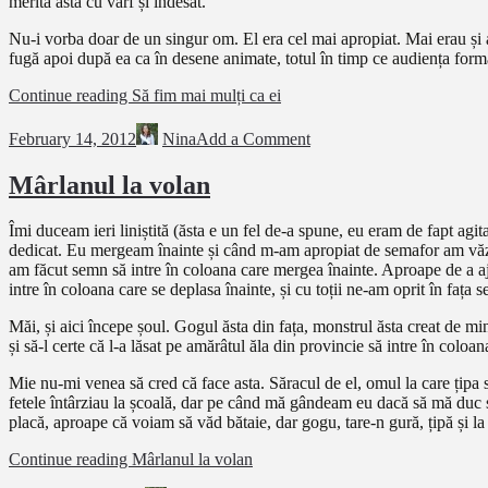
merită asta cu vârf și îndesat.
Nu-i vorba doar de un singur om. El era cel mai apropiat. Mai erau și a
fugă apoi după ea ca în desene animate, totul în timp ce audiența forma
Continue reading
Să fim mai mulți ca ei
February 14, 2012
Nina
Add a Comment
Mârlanul la volan
Îmi duceam ieri liniștită (ăsta e un fel de-a spune, eu eram de fapt agi
dedicat. Eu mergeam înainte și când m-am apropiat de semafor am văzut
am făcut semn să intre în coloana care mergea înainte. Aproape de a aju
intre în coloana care se deplasa înainte, și cu toții ne-am oprit în fața 
Măi, și aici începe șoul. Gogul ăsta din fața, monstrul ăsta creat de min
și să-l certe că l-a lăsat pe amărâtul ăla din provincie să intre în coloa
Mie nu-mi venea să cred că face asta. Săracul de el, omul la care țipa
fetele întârziau la școală, dar pe când mă gândeam eu dacă să mă duc 
placă, aproape că voiam să văd bătaie, dar gogu, tare-n gură, țipă și la 
Continue reading
Mârlanul la volan