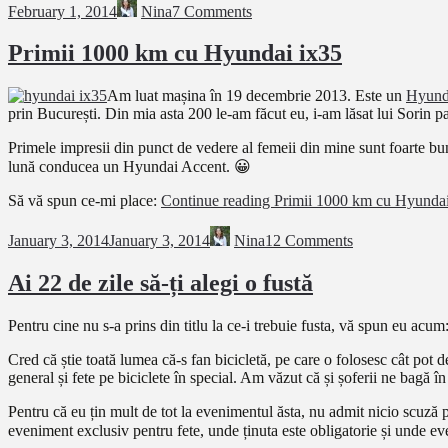
February 1, 2014
Nina
7 Comments
Primii 1000 km cu Hyundai ix35
Am luat mașina în 19 decembrie 2013. Este un
Hyund
prin București.
Din mia asta 200 le-am făcut eu, i-am lăsat lui Sorin 
Primele impresii din punct de vedere al femeii din mine sunt foarte bun
lună conducea un Hyundai Accent. 😀
Să vă spun ce-mi place:
Continue reading
Primii 1000 km cu Hyundai
January 3, 2014
January 3, 2014
Nina
12 Comments
Ai 22 de zile să-ți alegi o fustă
Pentru cine nu s-a prins din titlu la ce-i trebuie fusta, vă spun eu acum
Cred că știe toată lumea că-s fan bicicletă, pe care o folosesc cât pot 
general și fete pe biciclete în special. Am văzut că și șoferii ne bagă 
Pentru că eu țin mult de tot la evenimentul ăsta, nu admit nicio scuză 
eveniment exclusiv pentru fete, unde ținuta este obligatorie și unde ev