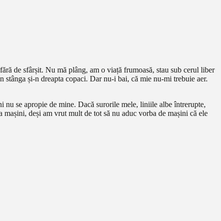
fără de sfârșit. Nu mă plâng, am o viață frumoasă, stau sub cerul liber
n stânga și-n dreapta copaci. Dar nu-i bai, că mie nu-mi trebuie aer.
 nu se apropie de mine. Dacă surorile mele, liniile albe întrerupte,
a mașini, deși am vrut mult de tot să nu aduc vorba de mașini că ele