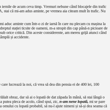
 în iernile de acum ceva timp. Vremuri nebune când blocajele din trafic
, stai că mi-am adus aminte, pe vremea aia citeam mult în trafic. Nu
 Îmi aduc aminte cum într-o zi de iarnă în care nu plecam cu mașina la
reptul stației ticsite de oameni, m-a stropit din cap până-n picioare de
sub orice critică. Din aceste considerente, am mereu grijă atunci când
tâmplă și accidente.
 care lucrează la noi, că vrea să dea din pensia ei de 400 lei, 100
ălalt obraz, dar să ai o lopată de dat zăpada în mână, să stai lângă o
 a putea pleca de acolo, când spui, zic,
n-am nene lopată,
mi se pare
a omului cu lopată probabil, să nu-l ajute nimeni și să-și dea seama că