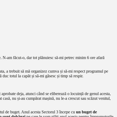
e. N-am făcut-o, dar tot plănuiesc să-mi petrec minim 6 ore afară
gata, a trebuit să mă organizez cumva și să-mi respect programul pe
 duc totul la capăt și să-mi găsesc și timp să respir.
t aprobate deja, atunci când se eliberează o locuință de genul acesta,
t casă, nu și-au cumpărat mașină, nu le-a crescut sau scăzut venitul,
ectul de buget. Anul acesta Sectorul 3 începe cu
un buget de
o sunt dobânzi
pe care le vom plăti anul acesta pentru împrumuturile