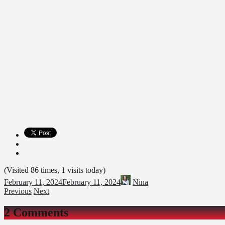
(Visited 86 times, 1 visits today)
February 11, 2024
February 11, 2024
Nina
Previous
Next
2 Comments