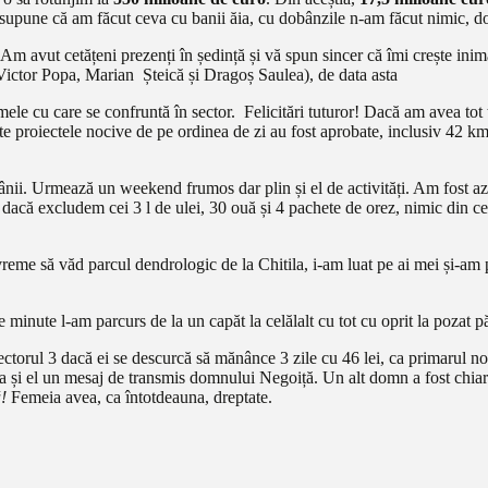
esupune că am făcut ceva cu banii ăia, cu dobânzile n-am făcut nimic, do
Am avut cetățeni prezenți în ședință și vă spun sincer că îmi crește in
(Victor Popa, Marian Șteică și Dragoș Saulea), de data asta
mele cu care se confruntă în sector. Felicitări tuturor! Dacă am avea tot 
ate proiectele nocive de pe ordinea de zi au fost aprobate, inclusiv 42 k
ămânii. Urmează un weekend frumos dar plin și el de activități. Am fost 
dacă excludem cei 3 l de ulei, 30 ouă și 4 pachete de orez, nimic din c
me să văd parcul dendrologic de la Chitila, i-am luat pe ai mei și-am ple
minute l-am parcurs de la un capăt la celălalt cu tot cu oprit la pozat păsă
ctorul 3 dacă ei se descurcă să mănânce 3 zile cu 46 lei, ca primarul nos
a și el un mesaj de transmis domnului Negoiță. Un alt domn a fost chiar a
ă!
Femeia avea, ca întotdeauna, dreptate.