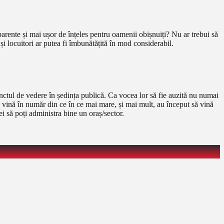
sparente și mai ușor de înțeles pentru oamenii obișnuiți? Nu ar trebui să
i locuitori ar putea fi îmbunătățită în mod considerabil.
punctul de vedere în ședința publică. Ca vocea lor să fie auzită nu numai
 să vină în număr din ce în ce mai mare, și mai mult, au început să vină
ei să poți administra bine un oraș/sector.