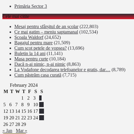
Primăria Sector 3
Cele mai citite
Mesaj pentru sfârșitul de an școlar
(222,803)
Ce mai gatim – meniu saptamanal
(102,534)
Şcoala Waldorf
(24,652)
Bagajul pentru mare
(21,509)
Cum scot petele de vopsea?
(13,696)
Buletin la 14 ani
(11,141)
Masa pentru curte
(10,184)
Dacă n-ai nimic, n-ai nimic
(8,863)
La Vodafone decodarea telefoanelor e gratis, dar…
(8,789)
Cum păstrăm casa curată
(7,715)
February 2024
M
T
W
T
F
S
S
1
2
3
4
5
6
7
8
9
10
11
12
13
14
15
16
17
18
19
20
21
22
23
24
25
26
27
28
29
« Jan
Mar »