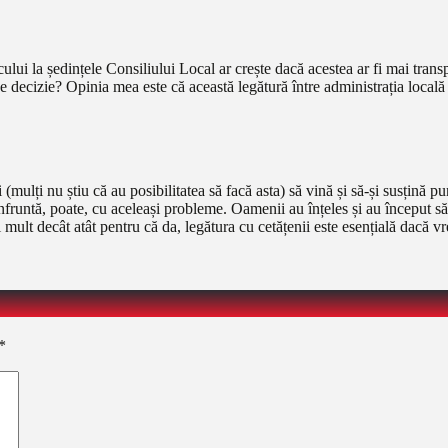
cului la ședințele Consiliului Local ar crește dacă acestea ar fi mai tran
 decizie? Opinia mea este că această legătură între administrația locală ș
(mulți nu știu că au posibilitatea să facă asta) să vină și să-și susțină 
e confruntă, poate, cu aceleași probleme. Oamenii au înțeles și au început
 mult decât atât pentru că da, legătura cu cetățenii este esențială dacă vr
*