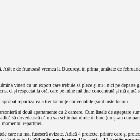
să. Atât e de frumoasă vremea la București în prima jumătate de februari
lmina vineri cu un export care trebuie să plece și nu-i nici pe departe 
s, ci și respectat la oră, care pe mine mă ține concentrată și mă ajută să
aprobat repartizarea a trei locuințe convenabile (sunt niște locuin
 garsonieră și două apartamente cu 2 camere. Cum listele de așteptare sun
, adică să dovedească că nu s-a schimbat nimic în bine (nu și-au cumpara
la momentul repartiției.
ele care nu mai fuseseră avizate. Adică 4 proiecte, printre care și proi
, o să rotunjim la
550 milioane de euro
. Din aceștia,
17,5 milioane eur