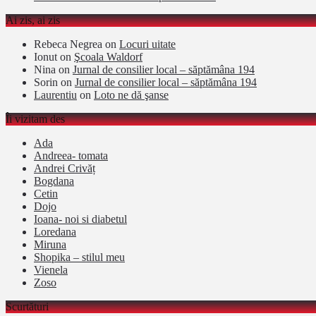
Ai zis, ai zis
Rebeca Negrea
on
Locuri uitate
Ionut
on
Şcoala Waldorf
Nina
on
Jurnal de consilier local – săptămâna 194
Sorin
on
Jurnal de consilier local – săptămâna 194
Laurentiu
on
Loto ne dă şanse
Îi vizitam des
Ada
Andreea- tomata
Andrei Crivăț
Bogdana
Cetin
Dojo
Ioana- noi si diabetul
Loredana
Miruna
Shopika – stilul meu
Vienela
Zoso
Scurtături