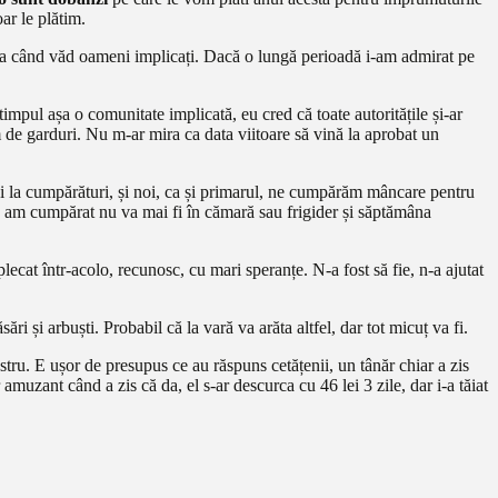
ar le plătim.
ima când văd oameni implicați. Dacă o lungă perioadă i-am admirat pe
timpul așa o comunitate implicată, eu cred că toate autoritățile și-ar
m de garduri. Nu m-ar mira ca data viitoare să vină la aprobat un
azi la cumpărături, și noi, ca și primarul, ne cumpărăm mâncare pentru
e am cumpărat nu va mai fi în cămară sau frigider și săptămâna
cat într-acolo, recunosc, cu mari speranțe. N-a fost să fie, n-a ajutat
ri și arbuști. Probabil că la vară va arăta altfel, dar tot micuț va fi.
tru. E ușor de presupus ce au răspuns cetățenii, un tânăr chiar a zis
muzant când a zis că da, el s-ar descurca cu 46 lei 3 zile, dar i-a tăiat