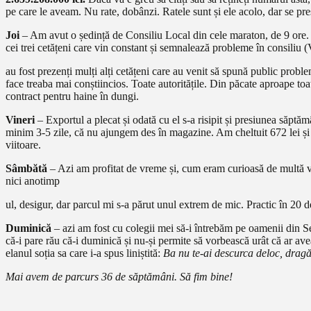
pe care le aveam. Nu rate, dobânzi. Ratele sunt și ele acolo, dar se pr
Joi
– Am avut o ședință de Consiliu Local din cele maraton, de 9 ore. 
cei trei cetățeni care vin constant și semnalează probleme în consiliu 
au fost prezenți mulți alți cetățeni care au venit să spună public proble
face treaba mai conștiincios. Toate autoritățile. Din păcate aproape to
contract pentru haine în dungi.
Vineri
– Exportul a plecat și odată cu el s-a risipit și presiunea săpt
minim 3-5 zile, că nu ajungem des în magazine. Am cheltuit 672 lei și 
viitoare.
Sâmbătă
– Azi am profitat de vreme și, cum eram curioasă de multă vre
nici anotimp
ul, desigur, dar parcul mi s-a părut unul extrem de mic. Practic în 20 de 
Duminică
– azi am fost cu colegii mei să-i întrebăm pe oamenii din Se
că-i pare rău că-i duminică și nu-și permite să vorbească urât că ar ave
elanul soția sa care i-a spus liniștită:
Ba nu te-ai descurca deloc, drag
Mai avem de parcurs 36 de săptămâni. Să fim bine!