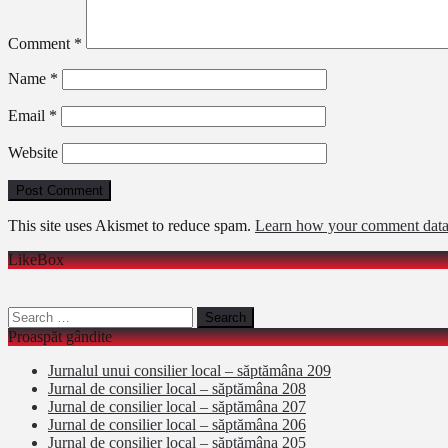
Comment
*
Name
*
Email
*
Website
This site uses Akismet to reduce spam.
Learn how your comment data 
LikeBox
Search
for:
Proaspăt gândite
Jurnalul unui consilier local – săptămâna 209
Jurnal de consilier local – săptămâna 208
Jurnal de consilier local – săptămâna 207
Jurnal de consilier local – săptămâna 206
Jurnal de consilier local – săptămâna 205