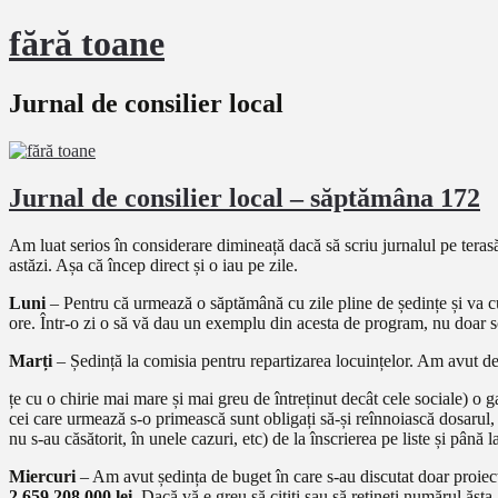
fără toane
Jurnal de consilier local
Jurnal de consilier local – săptămâna 172
Am luat serios în considerare dimineață dacă să scriu jurnalul pe tera
astăzi. Așa că încep direct și o iau pe zile.
Luni
– Pentru că urmează o săptămână cu zile pline de ședințe și va cu
ore. Într-o zi o să vă dau un exemplu din acesta de program, nu doar scri
Marți
– Ședință la comisia pentru repartizarea locuințelor. Am avut de 
țe cu o chirie mai mare și mai greu de întreținut decât cele sociale) o
cei care urmează s-o primească sunt obligați să-și reînnoiască dosarul
nu s-au căsătorit, în unele cazuri, etc) de la înscrierea pe liste și până 
Miercuri
– Am avut ședința de buget în care s-au discutat doar proiect
2.659.208.000 lei.
Dacă vă e greu să citiți sau să rețineți numărul ăsta