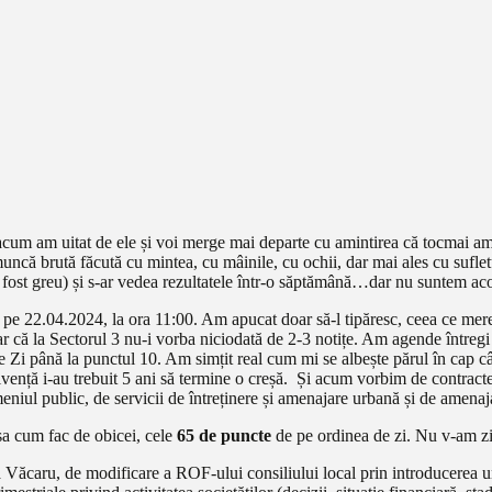
 acum am uitat de ele și voi merge mai departe cu amintirea că tocmai a
ncă brută făcută cu mintea, cu mâinile, cu ochii, dar mai ales cu sufletul.
 a fost greu) și s-ar vedea rezultatele într-o săptămână…dar nu suntem ac
e 22.04.2024, la ora 11:00. Am apucat doar să-l tipăresc, ceea ce mereu 
 că la Sectorul 3 nu-i vorba niciodată de 2-3 notițe. Am agende întregi cu
e Zi până la punctul 10. Am simțit real cum mi se albește părul în cap c
lvență i-au trebuit 5 ani să termine o creșă. Și acum vorbim de contracte 
iul public, de servicii de întreținere și amenajare urbană și de amenajar
șa cum fac de obicei, cele
65 de puncte
de pe ordinea de zi. Nu v-am z
Văcaru, de modificare a ROF-ului consiliului local prin introducerea unu