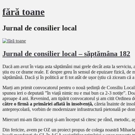
fără toane
Jurnal de consilier local
Jurnal de consilier local – săptămâna 182
Dacă am avut în viața asta săptămâni mai grele decât asta la serviciu,
știu eu ce drame reale. E despre greu în sensul de epuizare fizică, de mu
săptămână. Dacă și în politică ar fi tot atât de ușor (știu că ziceam că
Marți am primit convocatorul pentru o nouă ședință de Consiliu Local p
spunea ieri o deputată ”în viață nimic nu e mai bun ca 2-3 notițe”. Doar
aproape 4 ani. Revenind, am tipărit convocatorul și am citit Ordinea d
către o firmă a primăriei aflată în insolvență,
căreia înainte de inso
antepreșcolară, vorbim de modernizare infrastructură pietonală pe domen
Miercuri mi-am făcut curaj și-am început să citesc pe rând, metodic, a
Din fericire, avem pe OZ un proiect propus de colega noastră Mihaela 