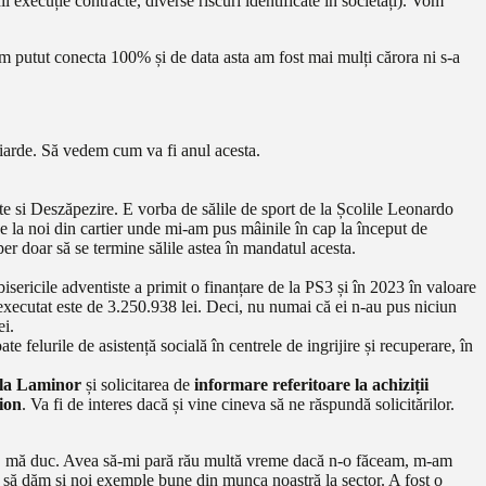
ii execuție contracte, diverse riscuri identificate în societăți). Vom
 putut conecta 100% și de data asta am fost mai mulți cărora ni s-a
liarde. Să vedem cum va fi anul acesta.
e si Deszăpezire. E vorba de sălile de sport de la Școlile Leonardo
la noi din cartier unde mi-am pus mâinile în cap la început de
r doar să se termine sălile astea în mandatul acesta.
isericile adventiste a primit o finanțare de la PS3 și în 2023 în valoare
executat este de 3.250.938 lei. Deci, nu numai că ei n-au pus niciun
ei.
e felurile de asistență socială în centrele de ingrijire și recuperare, în
Hala Laminor
și solicitarea de
informare referitoare la achiziții
ion
. Va fi de interes dacă și vine cineva să ne răspundă solicitărilor.
rg, mă duc. Avea să-mi pară rău multă vreme dacă n-o făceam, m-am
ut să dăm și noi exemple bune din munca noastră la sector. A fost o