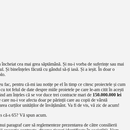
m încheiat cea mai grea săptămână. Și nu-i vorba de suferințe sau mai
 Și bineînțeles făcută cu gândul să-ți iasă. Și a ieșit. În doar o
olo.
fac, pentru că-mi iau notițe pe el în timp ce citesc proiectele și cum
 tot felul de date despre miile proietele pe care le-am citit în acești
ând am înțeles că se vor duce trei contracte mari de
150.000.000 lei
care nu-i vor afecta doar pe părinții care au copii de vârstă
ea curților unităților de învățământ. Va fi de vis, vă zic de acum!
is că-s 65? Vă spun acum.
i paragraf care să reglementeze prezentarea de către consilierii