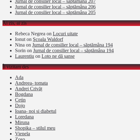
Jurnal de consilier local – săptămâna 207
Jurnal de consilier local – săptămâna 206
Jurnal de consilier local – săptămâna 205
Ai zis, ai zis
Rebeca Negrea
on
Locuri uitate
Ionut
on
Şcoala Waldorf
Nina
on
Jurnal de consilier local – săptămâna 194
Sorin
on
Jurnal de consilier local – săptămâna 194
Laurentiu
on
Loto ne dă şanse
Îi vizitam des
Ada
Andreea- tomata
Andrei Crivăț
Bogdana
Cetin
Dojo
Ioana- noi si diabetul
Loredana
Miruna
Shopika – stilul meu
Vienela
Zoso