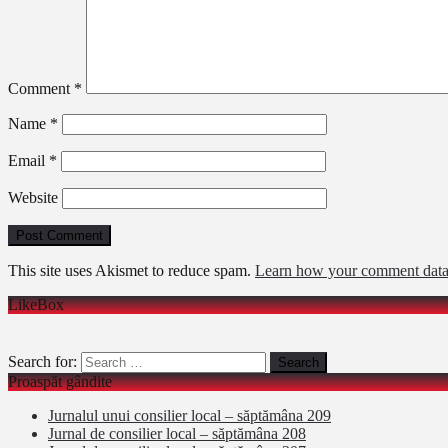
Comment
*
Name
*
Email
*
Website
This site uses Akismet to reduce spam.
Learn how your comment data 
LikeBox
Search for:
Proaspăt gândite
Jurnalul unui consilier local – săptămâna 209
Jurnal de consilier local – săptămâna 208