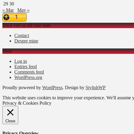
29
30
« Mar
May »
Daca vrei sa stii cine sunt
Contact
Despre mine
Meta
Log in
Entries feed
Comments feed
WordPress.org
Proudly powered by
WordPress
. Design by
StylishWP
This website uses cookies to improve your experience. We'll assume yo
Privacy & Cookies Policy
Close
Privacy Overview