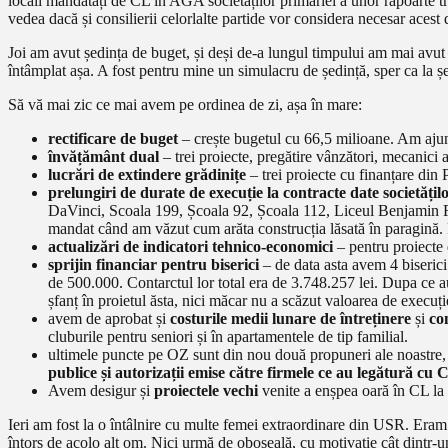
locali mandatați de CL în AGA societăților primăriei a unor rapoarte trime
vedea dacă și consilierii celorlalte partide vor considera necesar acest
Joi am avut ședința de buget, și deși de-a lungul timpului am mai avu
întâmplat așa. A fost pentru mine un simulacru de ședință, sper ca la 
Să vă mai zic ce mai avem pe ordinea de zi, așa în mare:
rectificare de buget
– crește bugetul cu 66,5 milioane. Am ajung
învățământ dual
– trei proiecte, pregătire vânzători, mecanici au
lucrări de extindere grădinițe
– trei proiecte cu finanțare din
prelungiri de durate de execuție la contracte date societăți
DaVinci, Scoala 199, Școala 92, Școala 112, Liceul Benjamin Fr
mandat când am văzut cum arăta construcția lăsată în paragină. 
actualizări de indicatori tehnico-economici
– pentru proiecte
sprijin financiar pentru biserici
– de data asta avem 4 biserici 
de 500.000. Contarctul lor total era de 3.748.257 lei. Dupa ce 
șfanț în proietul ăsta, nici măcar nu a scăzut valoarea de execu
avem de aprobat și
costurile medii lunare de întreținere
și
co
cluburile pentru seniori și în apartamentele de tip familial.
ultimele puncte pe OZ sunt din nou două propuneri ale noastre,
publice și autorizații emise către firmele ce au legătură c
Avem desigur și
proiectele vechi
venite a enșpea oară în CL la
Ieri am fost la o întâlnire cu multe femei extraordinare din USR. Er
întors de acolo alt om. Nici urmă de oboseală, cu motivație cât dintr-u