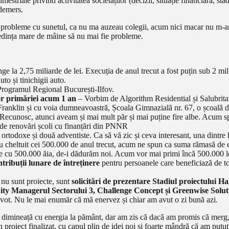
striale privind activitatea societăților (decizii, situație financiară, stad
 demers.
t probleme cu sunetul, ca nu ma auzeau colegii, acum nici macar nu m-am
ședința mare de mâine să nu mai fie probleme.
e la 2,75 miliarde de lei. Execuția de anul trecut a fost puțin sub 2 mi
to și tinichigii auto.
 Programul Regional București-Ilfov.
lor primăriei acum 1 an
– Vorbim de Algorithm Residential și Salubritat
anklin și cu voia dumneavoastră, Școala Gimnazială nr. 67, o școală de 
Recunosc, atunci aveam și mai mult păr și mai puține fire albe. Acum spe
 de renovări școli cu finanțări din PNNR
ortodoxe și două adventiste. Ca să vă zic și ceva interesant, una dintre b
au cheltuit cei 500.000 de anul trecut, acum ne spun ca suma rămasă de 
ție cu 500.000 ăia, de-i dădurăm noi. Acum vor mai primi încă 500.000 l
ntribuții lunare de întreținere
pentru persoanele care beneficiază de toat
 nu sunt proiecte, sunt
solicitări de prezentare Stadiul proiectului 
u City Managerul Sectorului 3, Challenge Concept și Greenwise Solut
 vot. Nu le mai enumăr că mă enervez și chiar am avut o zi bună azi.
am dimineață cu energia la pământ, dar am zis că dacă am promis că me
n proiect finalizat, cu capul plin de idei noi și foarte mândră că am put