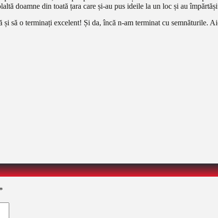
laltă doamne din toată țara care și-au pus ideile la un loc și au împărtăș
și să o terminați excelent! Și da, încă n-am terminat cu semnăturile. Aic
*