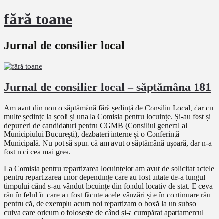
fără toane
Jurnal de consilier local
Jurnal de consilier local – săptămâna 181
Am avut din nou o săptămână fără ședință de Consiliu Local, dar cu
multe ședințe la școli și una la Comisia pentru locuințe. Și-au fost și
depuneri de candidaturi pentru CGMB (Consiliul general al
Municipiului București), dezbateri interne și o Conferință
Municipală. Nu pot să spun că am avut o săptămână ușoară, dar n-a
fost nici cea mai grea.
La Comisia pentru repartizarea locuințelor am avut de solicitat actele
pentru repartizarea unor dependințe care au fost uitate de-a lungul
timpului când s-au vândut locuințe din fondul locativ de stat. E ceva
rău în felul în care au fost făcute acele vânzări și e în continuare rău
pentru că, de exemplu acum noi repartizam o boxă la un subsol
cuiva care oricum o folosește de când și-a cumpărat apartamentul