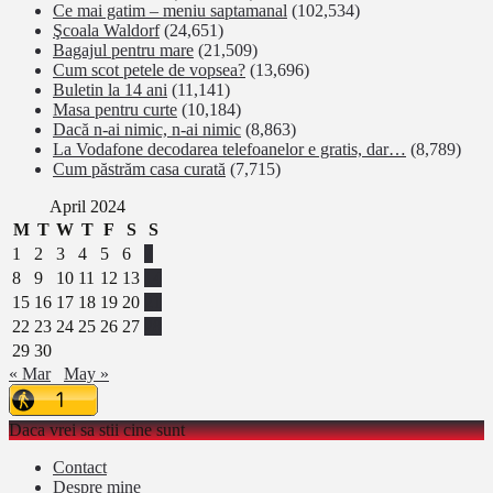
Ce mai gatim – meniu saptamanal
(102,534)
Şcoala Waldorf
(24,651)
Bagajul pentru mare
(21,509)
Cum scot petele de vopsea?
(13,696)
Buletin la 14 ani
(11,141)
Masa pentru curte
(10,184)
Dacă n-ai nimic, n-ai nimic
(8,863)
La Vodafone decodarea telefoanelor e gratis, dar…
(8,789)
Cum păstrăm casa curată
(7,715)
April 2024
M
T
W
T
F
S
S
1
2
3
4
5
6
7
8
9
10
11
12
13
14
15
16
17
18
19
20
21
22
23
24
25
26
27
28
29
30
« Mar
May »
Daca vrei sa stii cine sunt
Contact
Despre mine