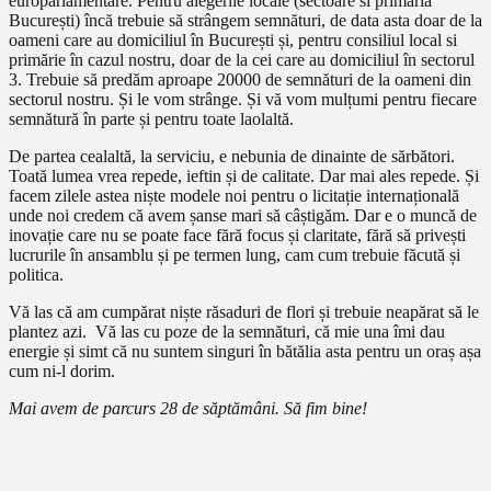
europarlamentare. Pentru alegerile locale (sectoare si primăria
București) încă trebuie să strângem semnături, de data asta doar de la
oameni care au domiciliul în București și, pentru consiliul local si
primărie în cazul nostru, doar de la cei care au domiciliul în sectorul
3. Trebuie să predăm aproape 20000 de semnături de la oameni din
sectorul nostru. Și le vom strânge. Și vă vom mulțumi pentru fiecare
semnătură în parte și pentru toate laolaltă.
De partea cealaltă, la serviciu, e nebunia de dinainte de sărbători.
Toată lumea vrea repede, ieftin și de calitate. Dar mai ales repede. Și
facem zilele astea niște modele noi pentru o licitație internațională
unde noi credem că avem șanse mari să câștigăm. Dar e o muncă de
inovație care nu se poate face fără focus și claritate, fără să privești
lucrurile în ansamblu și pe termen lung, cam cum trebuie făcută și
politica.
Vă las că am cumpărat niște răsaduri de flori și trebuie neapărat să le
plantez azi. Vă las cu poze de la semnături, că mie una îmi dau
energie și simt că nu suntem singuri în bătălia asta pentru un oraș așa
cum ni-l dorim.
Mai avem de parcurs 28 de săptămâni. Să fim bine!