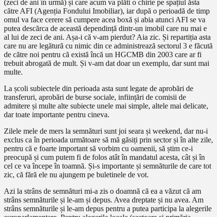
(zeci de ani în urmă) și care acum va plăti o chirie pe spațiul ăsta
către AFI (Agenția Fondului Imobiliar), iar după o perioadă de timp
omul va face cerere să cumpere acea boxă și abia atunci AFI se va
putea descărca de această dependință dintr-un imobil care nu mai e
al lui de zeci de ani. Așa-i că v-am pierdut? Aia zic. Și repartiția asta
care nu are legătură cu nimic din ce administrează sectorul 3 e făcută
de către noi pentru că există încă un HGCMB din 2003 care ar fi
trebuit abrogată de mult. Și v-am dat doar un exemplu, dar sunt mai
multe.
La școli subiectele din perioada asta sunt legate de aprobări de
transferuri, aprobări de burse sociale, inființări de comisii de
admitere și multe alte subiecte unele mai simple, altele mai delicate,
dar toate importante pentru cineva.
Zilele mele de mers la semnături sunt joi seara și weekend, dar nu-i
exclus ca în perioada următoare să mă găsiți prin sector și în alte zile,
pentru că e foarte important să vorbim cu oamenii, să știm ce-i
preocupă și cum putem fi de folos atât în mandatul acesta, cât și în
cel ce va începe în toamnă. Și-s importante și semnăturile de care tot
zic, că fără ele nu ajungem pe buletinele de vot.
Azi la strâns de semnături mi-a zis o doamnă că ea a văzut că am
strâns semnăturile și le-am și depus. Avea dreptate și nu avea. Am
strâns semnăturile și le-am depus pentru a putea participa la alegerile