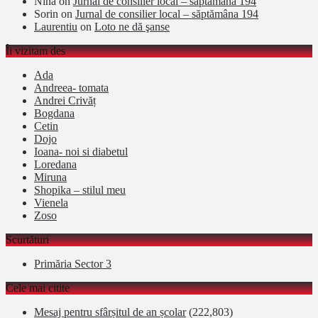
Nina
on
Jurnal de consilier local – săptămâna 194
Sorin
on
Jurnal de consilier local – săptămâna 194
Laurentiu
on
Loto ne dă şanse
Îi vizitam des
Ada
Andreea- tomata
Andrei Crivăț
Bogdana
Cetin
Dojo
Ioana- noi si diabetul
Loredana
Miruna
Shopika – stilul meu
Vienela
Zoso
Scurtături
Primăria Sector 3
Cele mai citite
Mesaj pentru sfârșitul de an școlar
(222,803)