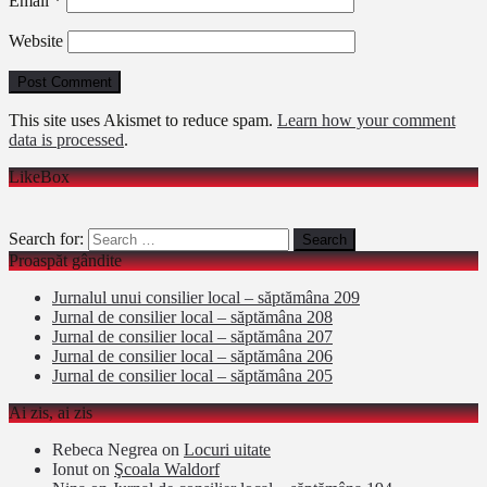
Email
*
Website
This site uses Akismet to reduce spam.
Learn how your comment
data is processed
.
LikeBox
Search for:
Proaspăt gândite
Jurnalul unui consilier local – săptămâna 209
Jurnal de consilier local – săptămâna 208
Jurnal de consilier local – săptămâna 207
Jurnal de consilier local – săptămâna 206
Jurnal de consilier local – săptămâna 205
Ai zis, ai zis
Rebeca Negrea
on
Locuri uitate
Ionut
on
Şcoala Waldorf