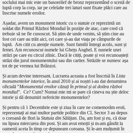
soclului mai mic este un basorelief de bronz reprezentând o scenă de
luptă corp la corp, iar pe celelalte trei laturi sunt fixate plăci care au
înscrise numele eroilor.
Așadar, avem un monument istoric cu o statuie ce reprezintă un
soldat din Primul Război Mondial în poziție de atac, care cred că
trebuie să ne fie cunoscut. Să știm de unde venim, să știm cine au
fost cei care au trăit aici, cei care și-au dat viața pe câmpurile de
luptă. Am citit cu atenție numele. Sunt familii întregi acolo, sunt și
femei. Am recunoscut numele lui Ghețu Anghel. E numele unei
străzi pe care eu circul zilnic. Dacă le citiți, poate și voi recunoașteți
străzi din jurul monumentului sau din cartier. Străzile se numesc așa
tot de pe vremea lui Brânzoi.
Și acum devine interesant. Lucrarea aceasta a fost înscrisă în
Lista
monumentelor istorice
, în anul 2010 și ai noștri i-au dat denumirea
oficială ”
Monumentul eroilor căzuți în primul și al doilea război
mondial
”. Ce? Cum? Numai mie mi se pare că cineva nu știe deloc
istorie și dă denumiri nefericite monumentelor?
Și pentru că 1 Decembrie este și ziua în care ne comemorăm eroii,
reprezentați ai mai multor partide politice din CL Sector 3 au depus
o coroană de flori la
Statuia din Sălăjan.
Da, am fost și eu, că doar
nu lipsea miercurea din post. Și am avut emoții și m-am gândit la
oamenii aceia în timp ce depuneam coroana. Și le-am mulțumit în