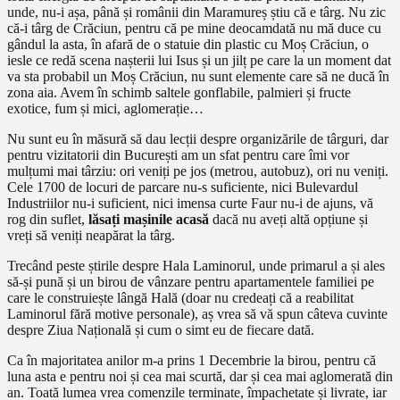
unde, nu-i așa, până și românii din Maramureș știu că e târg. Nu zic
că-i târg de Crăciun, pentru că pe mine deocamdată nu mă duce cu
gândul la asta, în afară de o statuie din plastic cu Moș Crăciun, o
iesle ce redă scena nașterii lui Isus și un jilț pe care la un moment dat
va sta probabil un Moș Crăciun, nu sunt elemente care să ne ducă în
zona aia. Avem în schimb saltele gonflabile, palmieri și fructe
exotice, fum și mici, aglomerație…
Nu sunt eu în măsură să dau lecții despre organizările de târguri, dar
pentru vizitatorii din București am un sfat pentru care îmi vor
mulțumi mai târziu: ori veniți pe jos (metrou, autobuz), ori nu veniți.
Cele 1700 de locuri de parcare nu-s suficiente, nici Bulevardul
Industriilor nu-i suficient, nici imensa curte Faur nu-i de ajuns, vă
rog din suflet,
lăsați mașinile acasă
dacă nu aveți altă opțiune și
vreți să veniți neapărat la târg.
Trecând peste știrile despre Hala Laminorul, unde primarul a și ales
să-și pună și un birou de vânzare pentru apartamentele familiei pe
care le construiește lângă Hală (doar nu credeați că a reabilitat
Laminorul fără motive personale), aș vrea să vă spun câteva cuvinte
despre Ziua Națională și cum o simt eu de fiecare dată.
Ca în majoritatea anilor m-a prins 1 Decembrie la birou, pentru că
luna asta e pentru noi și cea mai scurtă, dar și cea mai aglomerată din
an. Toată lumea vrea comenzile terminate, împachetate și livrate, iar