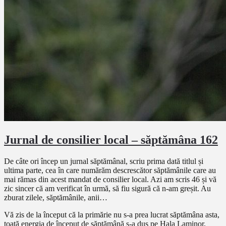
Jurnal de consilier local – săptămâna 162
De câte ori încep un jurnal săptămânal, scriu prima dată titlul și
ultima parte, cea în care numărăm descrescător săptămânile care au
mai rămas din acest mandat de consilier local. Azi am scris 46 și vă
zic sincer că am verificat în urmă, să fiu sigură că n-am greșit. Au
zburat zilele, săptămânile, anii…
Vă zis de la început că la primărie nu s-a prea lucrat săptămâna asta,
toată energia de început de săptămână s-a dus pe Hala Laminor,