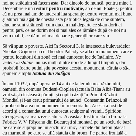
noi ne străduim să facem asta. Dar dincolo de muncă, pentru mine 1
Decembrie e un
restart pentru motivație
, an de an. Poate și pentru
că nu prea mai am de unde-mi lua speranțe pentru vremuri mai bune
și atunci mă agăț de chestia asta patriotică legată de cine suntem,
cine ne sunt strămoșii, cum ducem mai departe ce și-au dorit ei
pentru țară, ce ne dorim noi și mai ales ce rămâne după ce noi nu
vom mai fi, ce dăm noi mai departe generațiilor care vin.
Să vă spun o poveste. Aici în Sectorul 3, la intersecția bulevardelor
Nicolae Grigorescu cu Theodor Pallady se află un monument care e
pentru locuitorii din zonă cel mai cunoscut loc de întâlnire.
Ne
vedem la statuie,
au zis mulți dintre noi de-a lungul timpului, dar
probabil foarte puțini știu povestea acestui monument, căruia o să-i
spunem simplu
Statuia din Sălăjan
.
În anul 1932, după aproape 14 ani de la terminarea războiului,
oamenii din comuna Dudești-Cioplea (actuala Balta Albă-Titan) au
vrut să-și cinstească părinții și copiii căzuți în Primul Război
Mondial și i-au cerut primarului de atunci, Constantin Brânzoi, să
aprobe ridicarea un monument în memoria lor. Acesta a fost de
acord și a comandat unui cunoscut sculptor al vremii, Spiridon
Georgescu, să realizeze statuia. Aceasta a fost turnată în bronz la
Fabrica V. V. Rășcanu din București și montată pe un soclu de bază
pe care se suprapune un soclu mai mic, ambele din beton placat
cu marmură, pe care se află statuia din bronz. Pe partea frontală a