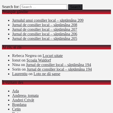
Search for:
Proaspăt gândite
Jurnalul unui consilier local – săptămâna 209
Jurnal de consilier local – săptămâna 208
Jurnal de consilier local – săptămâna 207
Jurnal de consilier local – săptămâna 206
Jurnal de consilier local – săptămâna 205
Ai zis, ai zis
Rebeca Negrea
on
Locuri uitate
Ionut
on
Şcoala Waldorf
Nina
on
Jurnal de consilier local – săptămâna 194
Sorin
on
Jurnal de consilier local – săptămâna 194
Laurentiu
on
Loto ne dă şanse
Îi vizitam des
Ada
Andreea- tomata
Andrei Crivăț
Bogdana
Cetin