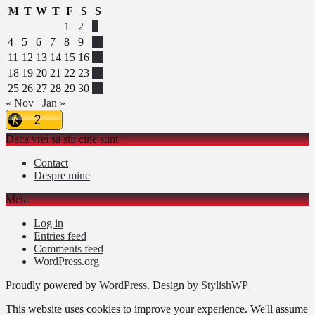
M
T
W
T
F
S
S
1
2
3
4
5
6
7
8
9
10
11
12
13
14
15
16
17
18
19
20
21
22
23
24
25
26
27
28
29
30
31
« Nov
Jan »
Daca vrei sa stii cine sunt
Contact
Despre mine
Meta
Log in
Entries feed
Comments feed
WordPress.org
Proudly powered by
WordPress
. Design by
StylishWP
This website uses cookies to improve your experience. We'll assume