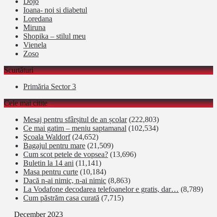
Dojo
Ioana- noi si diabetul
Loredana
Miruna
Shopika – stilul meu
Vienela
Zoso
Scurtături
Primăria Sector 3
Cele mai citite
Mesaj pentru sfârșitul de an școlar
(222,803)
Ce mai gatim – meniu saptamanal
(102,534)
Şcoala Waldorf
(24,652)
Bagajul pentru mare
(21,509)
Cum scot petele de vopsea?
(13,696)
Buletin la 14 ani
(11,141)
Masa pentru curte
(10,184)
Dacă n-ai nimic, n-ai nimic
(8,863)
La Vodafone decodarea telefoanelor e gratis, dar…
(8,789)
Cum păstrăm casa curată
(7,715)
December 2023