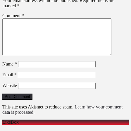
Your email address will not be published.
Required fields are
marked
*
Comment
*
Name
*
Email
*
Website
This site uses Akismet to reduce spam.
Learn how your comment
data is processed
.
LikeBox