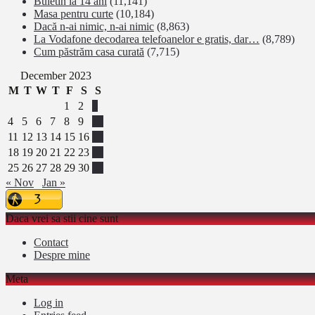
Buletin la 14 ani
(11,141)
Masa pentru curte
(10,184)
Dacă n-ai nimic, n-ai nimic
(8,863)
La Vodafone decodarea telefoanelor e gratis, dar…
(8,789)
Cum păstrăm casa curată
(7,715)
December 2023
M
T
W
T
F
S
S
1
2
3
4
5
6
7
8
9
10
11
12
13
14
15
16
17
18
19
20
21
22
23
24
25
26
27
28
29
30
31
« Nov
Jan »
Daca vrei sa stii cine sunt
Contact
Despre mine
Meta
Log in