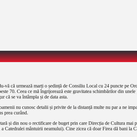
ându-vă că urmează marți o ședință de Consiliu Local cu 24 puncte pe Ord
este 70. Ceea ce mă îngrijorează este gravitatea schimbărilor din unele
r că se va întâmpla și de data asta.
 oamenii nu cunosc detalii și privite de la distanță multe nu par a ne i
ns prea curând.
ară și din nou o rectificare de buget prin care Direcția de Cultura mai p
lei a Catedralei mântuirii neamului). Cine zicea că doar Firea dă bani la