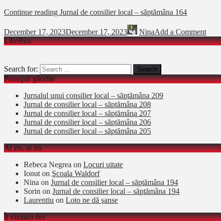
Continue reading
Jurnal de consilier local – săptămâna 164
December 17, 2023
December 17, 2023
Nina
Add a Comment
LikeBox
Search for:
Proaspăt gândite
Jurnalul unui consilier local – săptămâna 209
Jurnal de consilier local – săptămâna 208
Jurnal de consilier local – săptămâna 207
Jurnal de consilier local – săptămâna 206
Jurnal de consilier local – săptămâna 205
Ai zis, ai zis
Rebeca Negrea
on
Locuri uitate
Ionut
on
Şcoala Waldorf
Nina
on
Jurnal de consilier local – săptămâna 194
Sorin
on
Jurnal de consilier local – săptămâna 194
Laurentiu
on
Loto ne dă şanse
Îi vizitam des