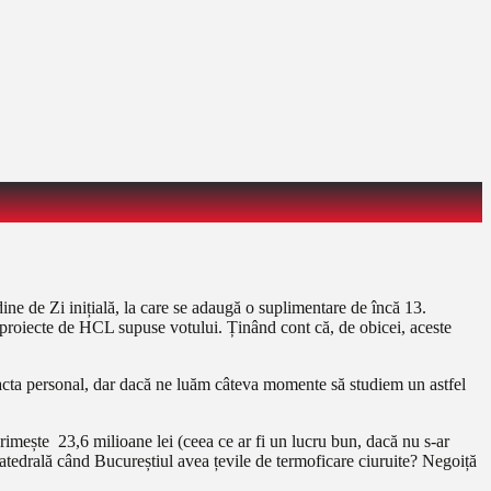
ine de Zi inițială, la care se adaugă o suplimentare de încă 13.
 proiecte de HCL supuse votului. Ținând cont că, de obicei, aceste
mpacta personal, dar dacă ne luăm câteva momente să studiem un astfel
rimește 23,6 milioane lei (ceea ce ar fi un lucru bun, dacă nu s-ar
 Catedrală când Bucureștiul avea țevile de termoficare ciuruite? Negoiță