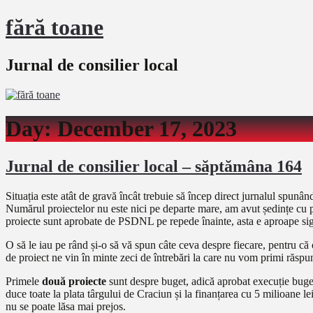
fără toane
Jurnal de consilier local
Day:
December 17, 2023
Jurnal de consilier local – săptămâna 164
Situația este atât de gravă încât trebuie să încep direct jurnalul spun
Numărul proiectelor nu este nici pe departe mare, am avut ședințe cu p
proiecte sunt aprobate de PSDNL pe repede înainte, asta e aproape sigu
O să le iau pe rând și-o să vă spun câte ceva despre fiecare, pentru că
de proiect ne vin în minte zeci de întrebări la care nu vom primi răspu
Primele
două proiecte
sunt despre buget, adică aprobat execuție buget
duce toate la plata târgului de Craciun și la finanțarea cu 5 milioane 
nu se poate lăsa mai prejos.