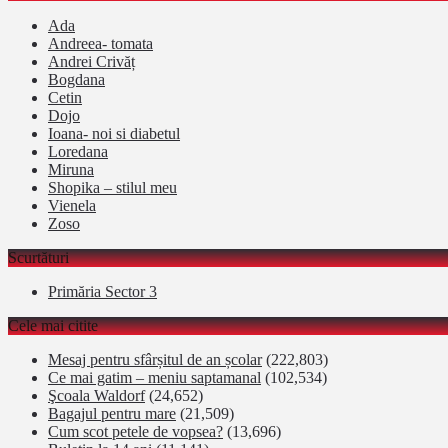
Ada
Andreea- tomata
Andrei Crivăț
Bogdana
Cetin
Dojo
Ioana- noi si diabetul
Loredana
Miruna
Shopika – stilul meu
Vienela
Zoso
Scurtături
Primăria Sector 3
Cele mai citite
Mesaj pentru sfârșitul de an școlar
(222,803)
Ce mai gatim – meniu saptamanal
(102,534)
Şcoala Waldorf
(24,652)
Bagajul pentru mare
(21,509)
Cum scot petele de vopsea?
(13,696)