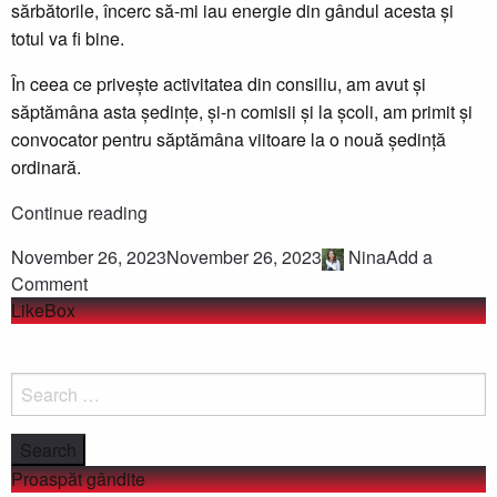
sărbătorile, încerc să-mi iau energie din gândul acesta și
totul va fi bine.
În ceea ce privește activitatea din consiliu, am avut și
săptămâna asta ședințe, și-n comisii și la școli, am primit și
convocator pentru săptămâna viitoare la o nouă ședință
ordinară.
Jurnal
Continue reading
de
November 26, 2023
November 26, 2023
Nina
Add a
consilier
Comment
local
LikeBox
–
S
săptămâna
fo
161
Proaspăt gândite