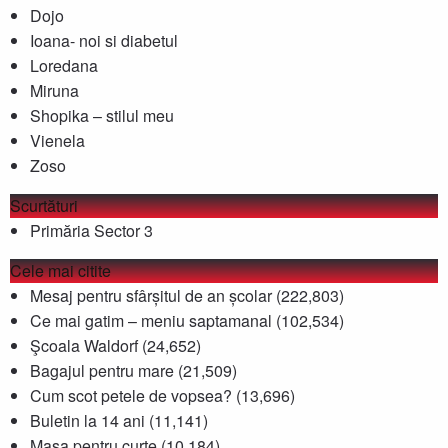
Dojo
Ioana- noi si diabetul
Loredana
Miruna
Shopika – stilul meu
Vienela
Zoso
Scurtături
Primăria Sector 3
Cele mai citite
Mesaj pentru sfârșitul de an școlar
(222,803)
Ce mai gatim – meniu saptamanal
(102,534)
Şcoala Waldorf
(24,652)
Bagajul pentru mare
(21,509)
Cum scot petele de vopsea?
(13,696)
Buletin la 14 ani
(11,141)
Masa pentru curte
(10,184)