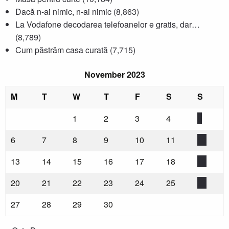
Dacă n-ai nimic, n-ai nimic
(8,863)
La Vodafone decodarea telefoanelor e gratis, dar…
(8,789)
Cum păstrăm casa curată
(7,715)
November 2023
M
T
W
T
F
S
S
1
2
3
4
5
6
7
8
9
10
11
12
13
14
15
16
17
18
19
20
21
22
23
24
25
26
27
28
29
30