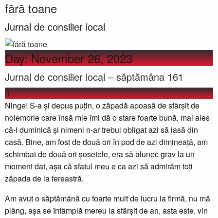
fără toane
Jurnal de consilier local
Day:
November 26, 2023
Jurnal de consilier local – săptămâna 161
Ninge! S-a și depus puțin, o zăpadă apoasă de sfârșit de
noiembrie care însă mie îmi dă o stare foarte bună, mai ales
că-i duminică și nimeni n-ar trebui obligat azi să iasă din
casă. Bine, am fost de două ori în pod de azi dimineață, am
schimbat de două ori șosetele, era să alunec grav la un
moment dat, așa că sfatul meu e ca azi să admirăm toți
zăpada de la fereastră.
Am avut o săptămână cu foarte mult de lucru la firmă, nu mă
plâng, așa se întâmplă mereu la sfârșit de an, asta este, vin