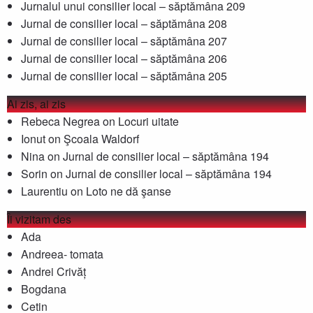
Jurnalul unui consilier local – săptămâna 209
Jurnal de consilier local – săptămâna 208
Jurnal de consilier local – săptămâna 207
Jurnal de consilier local – săptămâna 206
Jurnal de consilier local – săptămâna 205
Ai zis, ai zis
Rebeca Negrea
on
Locuri uitate
Ionut
on
Şcoala Waldorf
Nina
on
Jurnal de consilier local – săptămâna 194
Sorin
on
Jurnal de consilier local – săptămâna 194
Laurentiu
on
Loto ne dă şanse
Îi vizitam des
Ada
Andreea- tomata
Andrei Crivăț
Bogdana
Cetin