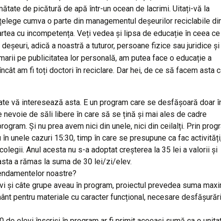
umătate de picătură de apă într-un ocean de lacrimi. Uitați-vă la
înțelege cumva o parte din managementul deșeurilor reciclabile di
artea cu incompetența. Veți vedea și lipsa de educație în ceea ce
 deșeuri, adică a noastră a tuturor, persoane fizice sau juridice și
imarii pe publicitatea lor personală, am putea face o educație a
cât am fi toți doctori în reciclare. Dar hei, de ce să facem asta 
te vă interesează asta. E un program care se desfășoară doar î
 e nevoie de săli libere în care să se țină și mai ales de cadre
rogram. Și nu prea avem nici din unele, nici din ceilalți. Prin prog
în unele cazuri 15:30, timp în care se presupune ca fac activități,
legii. Anul acesta nu s-a adoptat creșterea la 35 lei a valorii și
easta a rămas la suma de 30 lei/zi/elev.
mendamentelor noastre?
elevi și câte grupe aveau în program, proiectul prevedea suma max
ânt pentru materiale cu caracter funcțional, necesare desfășurări
de elevi înscriși în program ar fi primit aceeași sumă ca o unita