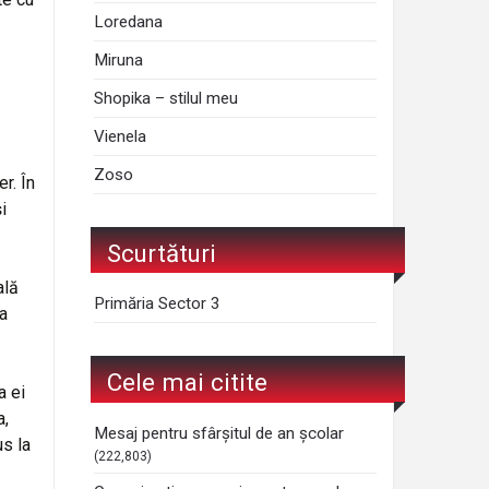
Loredana
Miruna
Shopika – stilul meu
Vienela
Zoso
r. În
i
Scurtături
ală
Primăria Sector 3
ta
Cele mai citite
 ei
a,
Mesaj pentru sfârșitul de an școlar
us la
(222,803)