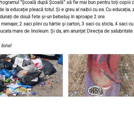
ogramul “Școală după Școală” să fie mai bun pentru toți copiii d
la educație pleacă totul. Și e greu al naibii cu ea. Cu educația, z
adunați de două fete și-un bebeluș în aproape 2 ore.
enajer, 2 saci plini cu hârtie și carton, 3 saci cu sticla, 4 saci cu
ucata mare de linoleum. Și da, am anunțat Direcția de salubritate
 bine!