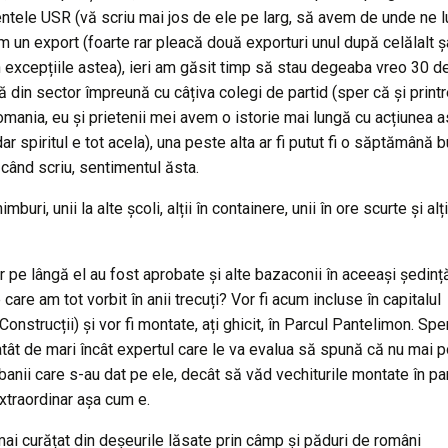
tele USR (vă scriu mai jos de ele pe larg, să avem de unde ne l
em un export (foarte rar pleacă două exporturi unul după celălalt ș
 excepțiile astea), ieri am găsit timp să stau degeaba vreo 30 d
ă din sector împreună cu câțiva colegi de partid (sper că și printr
omania, eu și prietenii mei avem o istorie mai lungă cu acțiunea a
r spiritul e tot acela), una peste alta ar fi putut fi o săptămână b
când scriu, sentimentul ăsta.
uri, unii la alte școli, alții în containere, unii în ore scurte și alți
ar pe lângă el au fost aprobate și alte bazaconii în aceeași ședinț
 care am tot vorbit în anii trecuți? Vor fi acum incluse în capitalul
Construcții) și vor fi montate, ați ghicit, în Parcul Pantelimon. Spe
atât de mari încât expertul care le va evalua să spună că nu mai po
 banii care s-au dat pe ele, decât să văd vechiturile montate în pa
extraordinar așa cum e.
m mai curățat din deșeurile lăsate prin câmp și păduri de români