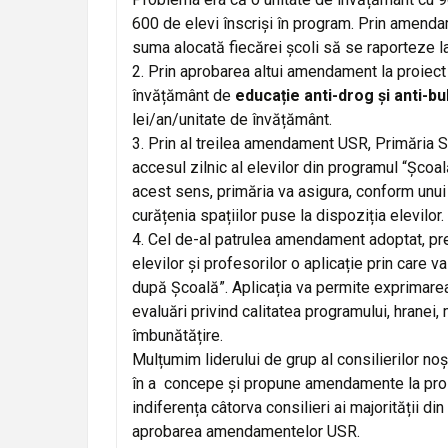
600 de elevi înscriși în program. Prin amenda
suma alocată fiecărei școli să se raporteze l
2. Prin aprobarea altui amendament la proiect
învățământ de
educație anti-drog și anti-bu
lei/an/unitate de învățământ.
3. Prin al treilea amendament USR, Primăria S
accesul zilnic al elevilor din programul “Școală
acest sens, primăria va asigura, conform unui o
curățenia spațiilor puse la dispoziția elevilor.
4. Cel de-al patrulea amendament adoptat, pre
elevilor și profesorilor o aplicație prin care
după Școală”. Aplicația va permite exprimarea 
evaluări privind calitatea programului, hranei, 
îmbunătățire.
Mulțumim liderului de grup al consilierilor noș
în a concepe și propune amendamente la proiec
indiferența câtorva consilieri ai majorității di
aprobarea amendamentelor USR.