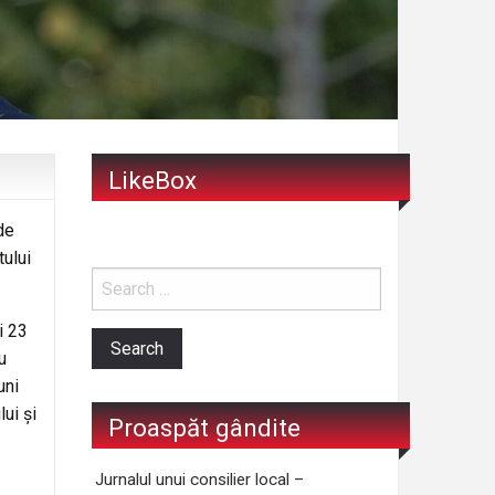
LikeBox
de
tului
i 23
u
uni
ui și
Proaspăt gândite
Jurnalul unui consilier local –