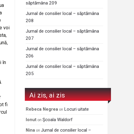
săptămâna 209
ua
a
Jurnal de consilier local – săptămâna
e
208
e voi
Jurnal de consilier local – săptămâna
sta,
207
ună,
Jurnal de consilier local – săptămâna
206
i în
Jurnal de consilier local – săptămâna
205
ă.
Ai zis, ai zis
r
t fi
Locuri uitate
Rebeca Negrea
on
rcul
Şcoala Waldorf
Ionut
on
Jurnal de consilier local –
Nina
on