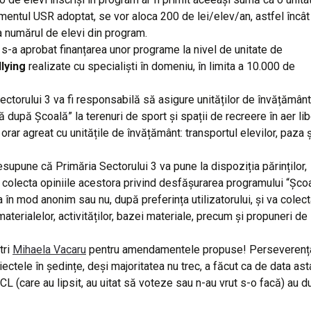
mentul USR adoptat, se vor aloca 200 de lei/elev/an, astfel încât
a numărul de elevi din program.
 s-a aprobat finanțarea unor programe la nivel de unitate de
llying
realizate cu specialiști în domeniu, în limita a 10.000 de
ectorului 3 va fi responsabilă să asigure unităților de învățământ
 după Școală” la terenuri de sport și spații de recreere în aer libe
rar agreat cu unitățile de învățământ: transportul elevilor, paza ș
supune că Primăria Sectorului 3 va pune la dispoziția părinților,
 va colecta opiniile acestora privind desfășurarea programului “Șco
în mod anonim sau nu, după preferința utilizatorului, și va colec
materialelor, activităților, bazei materiale, precum și propuneri de
tri
Mihaela Vacaru
pentru amendamentele propuse! Perseverența
tele în ședințe, deși majoritatea nu trec, a făcut ca de data ast
n CL (care au lipsit, au uitat să voteze sau n-au vrut s-o facă) au d