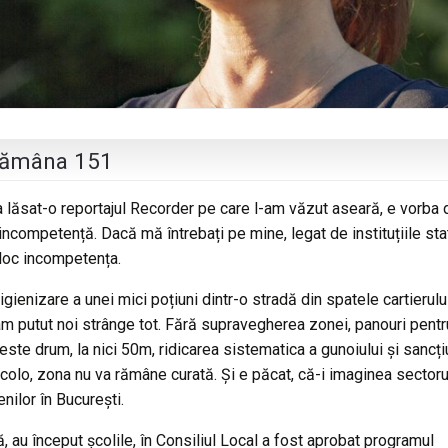
ptămâna 151
 lăsat-o reportajul Recorder pe care l-am văzut aseară, e vorba 
incompetență. Dacă mă întrebați pe mine, legat de instituțiile sta
 loc incompetența.
igienizare a unei mici poțiuni dintr-o stradă din spatele cartierulu
-am putut noi strânge tot. Fără supravegherea zonei, panouri pentr
te drum, la nici 50m, ridicarea sistematica a gunoiului și sancți
colo, zona nu va rămâne curată. Și e păcat, că-i imaginea sectorul
nilor în București.
 au început școlile, în Consiliul Local a fost aprobat programul