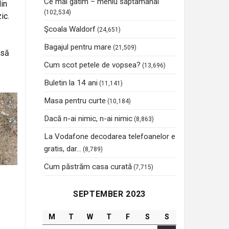
Ce mai gatim – meniu saptamanal
in
(102,534)
ic.
Şcoala Waldorf
(24,651)
Bagajul pentru mare
(21,509)
 să
Cum scot petele de vopsea?
(13,696)
Buletin la 14 ani
(11,141)
Masa pentru curte
(10,184)
Dacă n-ai nimic, n-ai nimic
(8,863)
La Vodafone decodarea telefoanelor e
gratis, dar…
(8,789)
Cum păstrăm casa curată
(7,715)
SEPTEMBER 2023
M
T
W
T
F
S
S