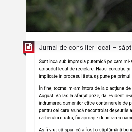
Jurnal de consilier local – să
Sunt încă sub impresia puternică pe care mi-a
episodul legat de reciclare. Haos, corupție și 
implicate in procesul ăsta, aș pune pe primul
În fine, tocmai m-am întors de la o acțiune de 
August. Vă las la sfârșit poze, da. Evident, n
îndrumarea oamenilor către containerele de pes
pentru cei care aruncă necontrolat deșeurile a
cartierului nostru, fix aproape de intrarea oame
Aș fi vrut să spun că a fost o săptămână bună,