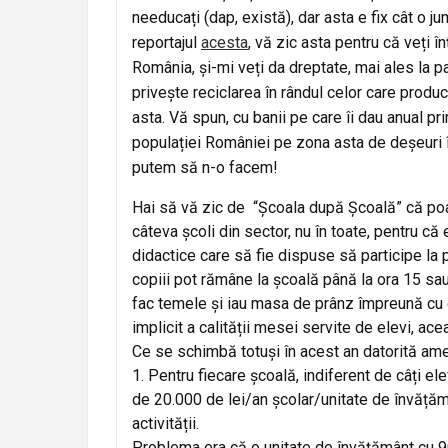
needucați (dap, există), dar asta e fix cât o j
reportajul
acesta
, vă zic asta pentru că veți 
România, și-mi veți da dreptate, mai ales la p
privește reciclarea în rândul celor care produc
asta. Vă spun, cu banii pe care îi dau anual pr
populației României pe zona asta de deșeuri în
putem să n-o facem!
Hai să vă zic de “Școala după Școală” că poa
câteva școli din sector, nu în toate, pentru că
didactice care să fie dispuse să participe la p
copiii pot rămâne la școală până la ora 15 sau 
fac temele și iau masa de prânz împreună cu co
implicit a calității mesei servite de elevi, ac
Ce se schimbă totuși în acest an datorită a
1. Pentru fiecare școală, indiferent de câți 
de 20.000 de lei/an școlar/unitate de învățăm
activității.
Problema era că o unitate de învățământ cu 90 