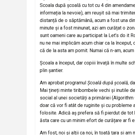
Scoala după școală cu tot cu 4 din amendamen
informația la nevoie), am reușit să mai trimit
distanță de o săptămână, acum a fost una din
minute și a fost minunat, azi am curățat o zon
sunt oameni care au participat la Let’s do it R
nu ne mai implicăm acum chiar ca la început, da
că de la asta am pornit. Numai că n-am, acum 
Școala a început, dar copiii învață în multe schimb
plin șantier.
Am aprobat programul
Școală după școală
, d
Mai țineți minte tiribombele vechi și inutile de
social al unei societăți a primăriei (Algorithm 
doar că vor fi atât de ruginite și cu probleme 
folosite. Adică aș prefera să fi pierdut de tot
ăsta care cu un minim efort de curățare ar fi 
Am fost, noi și alții ca noi, în toată țara si a