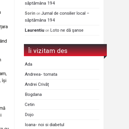
săptămâna 194
n
Jurnal de consilier local –
Sorin
on
săptămâna 194
 țara
Laurentiu
Loto ne dă şanse
on
când
Îi vizitam des
n
Ada
ram,
Andreea- tomata
 își
Andrei Crivăț
Bogdana
Cetin
imă
Dojo
i
Ioana- noi si diabetul
te cu