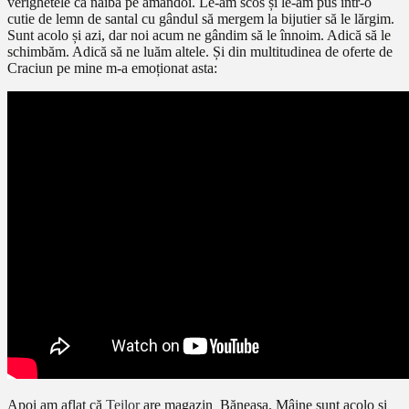
verighetele ca naiba pe amândoi. Le-am scos și le-am pus într-o
cutie de lemn de santal cu gândul să mergem la bijutier să le lărgim.
Sunt acolo și azi, dar noi acum ne gândim să le înnoim. Adică să le
schimbăm. Adică să ne luăm altele. Și din multitudinea de oferte de
Craciun pe mine m-a emoționat asta:
Apoi am aflat că
Teilor
are magazin Băneasa. Mâine sunt acolo și