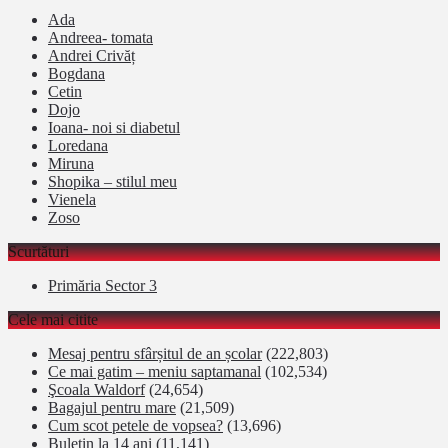
Ada
Andreea- tomata
Andrei Crivăț
Bogdana
Cetin
Dojo
Ioana- noi si diabetul
Loredana
Miruna
Shopika – stilul meu
Vienela
Zoso
Scurtături
Primăria Sector 3
Cele mai citite
Mesaj pentru sfârșitul de an școlar
(222,803)
Ce mai gatim – meniu saptamanal
(102,534)
Şcoala Waldorf
(24,654)
Bagajul pentru mare
(21,509)
Cum scot petele de vopsea?
(13,696)
Buletin la 14 ani
(11,141)