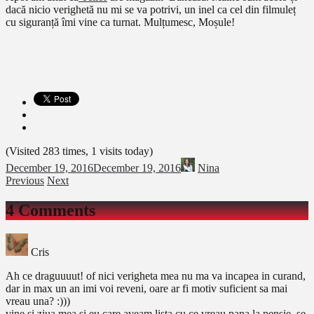
dacă nicio verighetă nu mi se va potrivi, un inel ca cel din filmuleț
cu siguranță îmi vine ca turnat. Mulțumesc, Moșule!
(Visited 283 times, 1 visits today)
December 19, 2016
December 19, 2016
Nina
Previous
Next
4 Comments
Cris
Ah ce draguuuut! of nici verigheta mea nu ma va incapea in curand,
dar in max un an imi voi reveni, oare ar fi motiv suficient sa mai
vreau una? :)))
vine si ziua mea si eu care aveam lista cu ce vreau pana la pensie, se