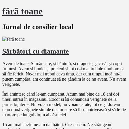
fără toane
Jurnal de consilier local
Sărbători cu diamante
Avem de toate. Și mâncare, și băutură, și dragoste, și casă, și copii
frumoși. Avem și bunici și prieteni și tot ce-i mai trebuie unui om ca
să fie fericit. Ne-ar mai trebui ceva timp, dar cum timpul încă nu-l
putem cumpăra, am continuat să ne gândim la ce nu avem. Nu avem
verighete.
Îmi amintesc când le-am cumpărat. Acum mai bine de 18 ani doi
tineri intrau în magazinul Cocor și își comandau verighete de la
prima bijuterie. Nu voiau model, nu voiau carate, tot ce-și doreau
erau două verighete simple de aur care să li se potrivească și să le fie
martore pe lungul drum al căsniciei.
15 ani mai târziu ne-am dat bătuți. Crescusem. Ne strângeau