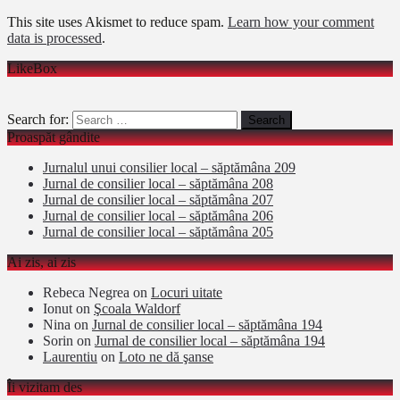
This site uses Akismet to reduce spam.
Learn how your comment
data is processed
.
LikeBox
Search for:
Proaspăt gândite
Jurnalul unui consilier local – săptămâna 209
Jurnal de consilier local – săptămâna 208
Jurnal de consilier local – săptămâna 207
Jurnal de consilier local – săptămâna 206
Jurnal de consilier local – săptămâna 205
Ai zis, ai zis
Rebeca Negrea
on
Locuri uitate
Ionut
on
Şcoala Waldorf
Nina
on
Jurnal de consilier local – săptămâna 194
Sorin
on
Jurnal de consilier local – săptămâna 194
Laurentiu
on
Loto ne dă şanse
Îi vizitam des