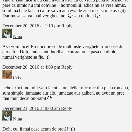
pare ca nimic nu imi convine – hormoniiiii! adica nu as vrea nimic,
sotul ma bate la cap ca tre sa vreau ceva de ziua mea si uite asa :)))
Dar musai sa va luati verighete noi 🙂 sau un inel 🙂
December 20, 2016 at 1:19 pm
Reply
Nina
Asa vom face! Eu imi doresc de mult niste verighete frumoase din
aur alb…Doh, unde sunt tinerii aia carora nu le pasa de nimic,
numai verighete sa fie. :))
December 20, 2016 at 4:09 pm
Reply
Cris
hehe exact! noi ni le-am facut la un atelier mic mic din piata romana,
sunt simple, jumatate aur alb, jumatate aur galben, au avut un pret
mai mult decat onorabil 🙂
December 21, 2016 at 8:00 am
Reply
Nina
Doh, cui ii mai pasa acum de pret?! :)))