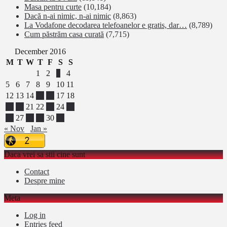
Masa pentru curte
(10,184)
Dacă n-ai nimic, n-ai nimic
(8,863)
La Vodafone decodarea telefoanelor e gratis, dar…
(8,789)
Cum păstrăm casa curată
(7,715)
December 2016
M
T
W
T
F
S
S
1
2
3
4
5
6
7
8
9
10
11
12
13
14
15
16
17
18
19
20
21
22
23
24
25
26
27
28
29
30
31
« Nov
Jan »
Daca vrei sa stii cine sunt
Contact
Despre mine
Meta
Log in
Entries feed