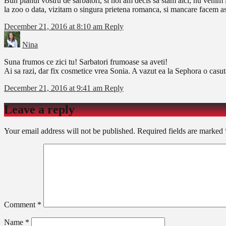
Bun planul vostru de sarbatori, si noi am decis sa stam aici, nu veni
la zoo o data, vizitam o singura prietena romanca, si mancare facem asa 
December 21, 2016 at 8:10 am
Reply
Nina
Suna frumos ce zici tu! Sarbatori frumoase sa aveti!
Ai sa razi, dar fix cosmetice vrea Sonia. A vazut ea la Sephora o casut
December 21, 2016 at 9:41 am
Reply
Leave a reply
Your email address will not be published.
Required fields are marked
Comment
*
Name
*