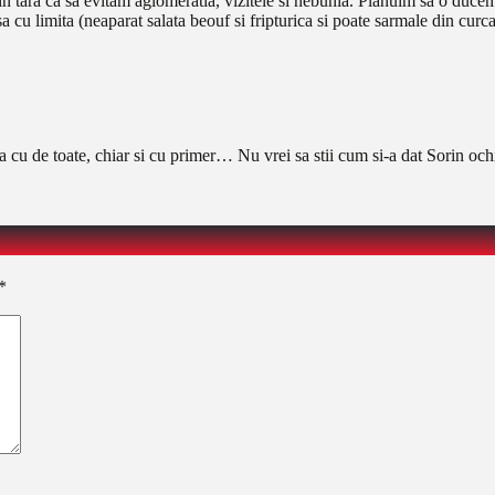
m in tara ca sa evitam aglomeratia, vizitele si nebunia. Planuim sa o du
cu limita (neaparat salata beouf si fripturica si poate sarmale din curcan
a cu de toate, chiar si cu primer… Nu vrei sa stii cum si-a dat Sorin och
*