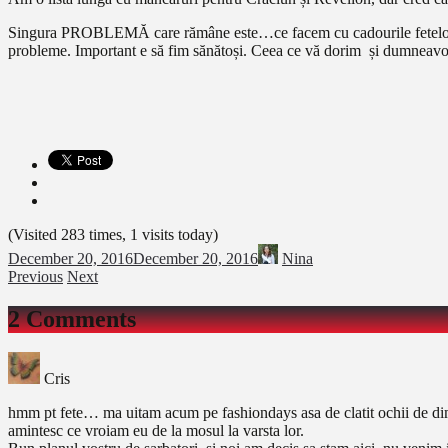
Singura PROBLEMĂ care rămâne este…ce facem cu cadourile fetelor, că 
probleme. Important e să fim sănătoși. Ceea ce vă dorim și dumneavo
(Visited 283 times, 1 visits today)
December 20, 2016
December 20, 2016
Nina
Previous
Next
2 Comments
Cris
hmm pt fete… ma uitam acum pe fashiondays asa de clatit ochii de dimi
amintesc ce vroiam eu de la mosul la varsta lor.