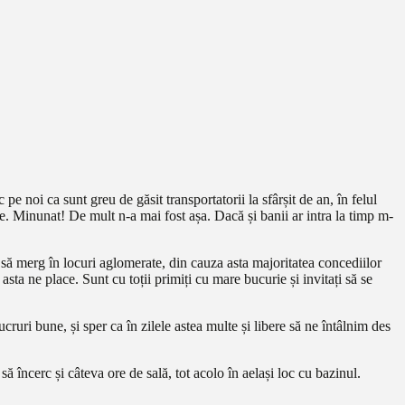
 noi ca sunt greu de găsit transportatorii la sfârșit de an, în felul
ie. Minunat! De mult n-a mai fost așa. Dacă și banii ar intra la timp m-
 să merg în locuri aglomerate, din cauza asta majoritatea concediilor
asta ne place. Sunt cu toții primiți cu mare bucurie și invitați să se
ruri bune, și sper ca în zilele astea multe și libere să ne întâlnim des
 încerc și câteva ore de sală, tot acolo în aelași loc cu bazinul.