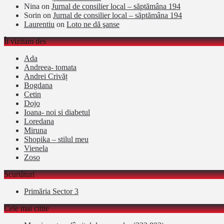
Nina
on
Jurnal de consilier local – săptămâna 194
Sorin
on
Jurnal de consilier local – săptămâna 194
Laurentiu
on
Loto ne dă şanse
Îi vizitam des
Ada
Andreea- tomata
Andrei Crivăț
Bogdana
Cetin
Dojo
Ioana- noi si diabetul
Loredana
Miruna
Shopika – stilul meu
Vienela
Zoso
Scurtături
Primăria Sector 3
Cele mai citite