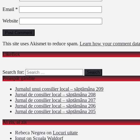
Email
*
Website
This site uses Akismet to reduce spam.
Learn how your comment data 
LikeBox
Search for:
Proaspăt gândite
Jurnalul unui consilier local – săptămâna 209
Jurnal de consilier local – săptămâna 208
Jurnal de consilier local – săptămâna 207
Jurnal de consilier local – săptămâna 206
Jurnal de consilier local – săptămâna 205
Ai zis, ai zis
Rebeca Negrea
on
Locuri uitate
Ionut
on
Şcoala Waldorf