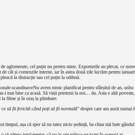
e aglomerate, cel puțin nu pentru mine. Exporturile au plecat, ce noroc pe
 de cât și comenzile interne, iar în astea două zile lucrăm pentru ianuar
leacă la distracție sau cel puțin la odihnă.
Nu avem nimic planificat pentru sfârșitul de an, urăsc
nu-i mai bine ca acasă. Să vină prietenii la noi… da. Asta e altă poveste, 
 la filme și în oraș la plimbare.
ce să fii fericită când poți să fii normală
” despre care am auzit numai luc
 timpul, așa că sper să nu ratez nicio ședință, ba chiar mă bate gândul să
 să gătesc totul treptat, că nu le-om mânca pe toate în aceeași zi.