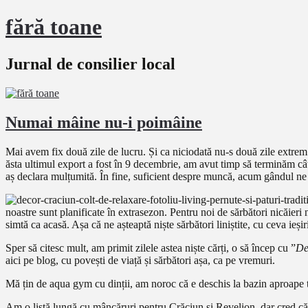
fără toane
Jurnal de consilier local
Numai mâine nu-i poimâine
Mai avem fix două zile de lucru. Și ca niciodată nu-s două zile extrem d
ăsta ultimul export a fost în 9 decembrie, am avut timp să terminăm cât
aș declara mulțumită. În fine, suficient despre muncă, acum gândul ne p
noastre sunt planificate în extrasezon. Pentru noi de sărbători nicăieri 
simtă ca acasă. Așa că ne așteaptă niște sărbători liniștite, cu ceva ieșiri
Sper să citesc mult, am primit zilele astea niște cărți, o să încep cu ”
De 
aici pe blog, cu povești de viață și sărbători așa, ca pe vremuri.
Mă țin de aqua gym cu dinții, am noroc că e deschis la bazin aproape tot
Am o listă lungă cu mâncăruri pentru Crăciun și Revelion, dar cred că o