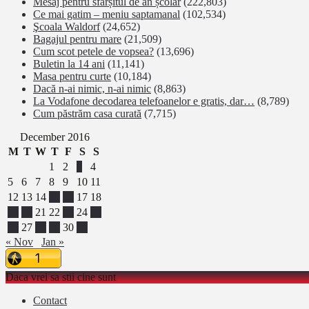
Mesaj pentru sfârșitul de an școlar
(222,803)
Ce mai gatim – meniu saptamanal
(102,534)
Şcoala Waldorf
(24,652)
Bagajul pentru mare
(21,509)
Cum scot petele de vopsea?
(13,696)
Buletin la 14 ani
(11,141)
Masa pentru curte
(10,184)
Dacă n-ai nimic, n-ai nimic
(8,863)
La Vodafone decodarea telefoanelor e gratis, dar…
(8,789)
Cum păstrăm casa curată
(7,715)
December 2016
M
T
W
T
F
S
S
1
2
3
4
5
6
7
8
9
10
11
12
13
14
15
16
17
18
19
20
21
22
23
24
25
26
27
28
29
30
31
« Nov
Jan »
Daca vrei sa stii cine sunt
Contact