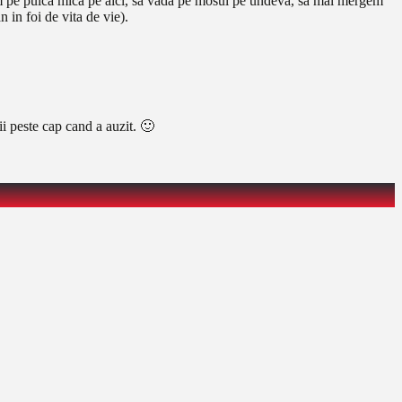
cem pe puica mica pe aici, sa vada pe mosul pe undeva, sa mai mergem
 in foi de vita de vie).
ii peste cap cand a auzit. 🙂