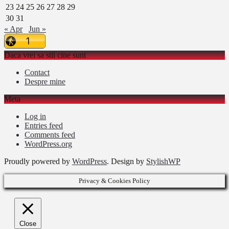
23
24
25
26
27
28
29
30
31
« Apr
Jun »
Daca vrei sa stii cine sunt
Contact
Despre mine
Meta
Log in
Entries feed
Comments feed
WordPress.org
Proudly powered by
WordPress
. Design by
StylishWP
Privacy & Cookies Policy
Close