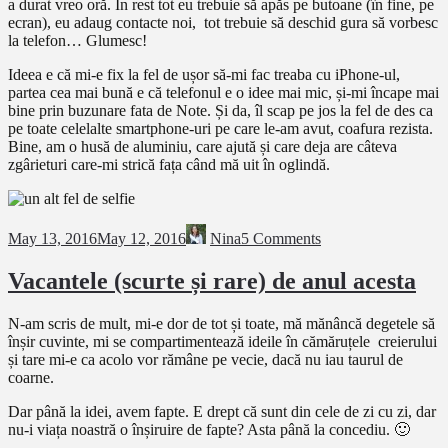
a durat vreo oră. În rest tot eu trebuie să apăs pe butoane (în fine, pe
ecran), eu adaug contacte noi, tot trebuie să deschid gura să vorbesc
la telefon… Glumesc!
Ideea e că mi-e fix la fel de ușor să-mi fac treaba cu iPhone-ul,
partea cea mai bună e că telefonul e o idee mai mic, și-mi încape mai
bine prin buzunare fata de Note. Și da, îl scap pe jos la fel de des ca
pe toate celelalte smartphone-uri pe care le-am avut, coafura rezista.
Bine, am o husă de aluminiu, care ajută și care deja are câteva
zgârieturi care-mi strică fața când mă uit în oglindă.
May 13, 2016
May 12, 2016
Nina
5 Comments
Vacantele (scurte și rare) de anul acesta
N-am scris de mult, mi-e dor de tot și toate, mă mănâncă degetele să
înșir cuvinte, mi se compartimentează ideile în cămăruțele creierului
și tare mi-e ca acolo vor rămâne pe vecie, dacă nu iau taurul de
coarne.
Dar până la idei, avem fapte. E drept că sunt din cele de zi cu zi, dar
nu-i viața noastră o înșiruire de fapte? Asta până la concediu. 🙂