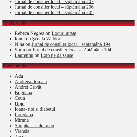
Jurnal de consilier local – săptămâna 207
Jurnal de consilier local – săptămâna 206
Jurnal de consilier local – săptămâna 205
Ai zis, ai zis
Rebeca Negrea
on
Locuri uitate
Ionut
on
Şcoala Waldorf
Nina
on
Jurnal de consilier local – săptămâna 194
Sorin
on
Jurnal de consilier local – săptămâna 194
Laurentiu
on
Loto ne dă şanse
Îi vizitam des
Ada
Andreea- tomata
Andrei Crivăț
Bogdana
Cetin
Dojo
Ioana- noi si diabetul
Loredana
Miruna
Shopika – stilul meu
Vienela
Zoso