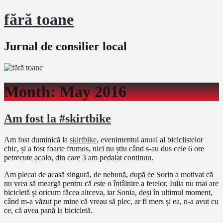
fără toane
Jurnal de consilier local
Month:
May 2016
Am fost la #skirtbike
Am fost duminică la
skirtbike
, evenimentul anual al biciclistelor
chic, și a fost foarte frumos, nici nu știu când s-au dus cele 6 ore
petrecute acolo, din care 3 am pedalat continuu.
Am plecat de acasă singură, de nebună, după ce Sorin a motivat că
nu vrea să meargă pentru că este o întâlnire a fetelor, Iulia nu mai are
bicicletă și oricum făcea altceva, iar Sonia, deși în ultimul moment,
când m-a văzut pe mine că vreau să plec, ar fi mers și ea, n-a avut cu
ce, că avea pană la bicicletă.