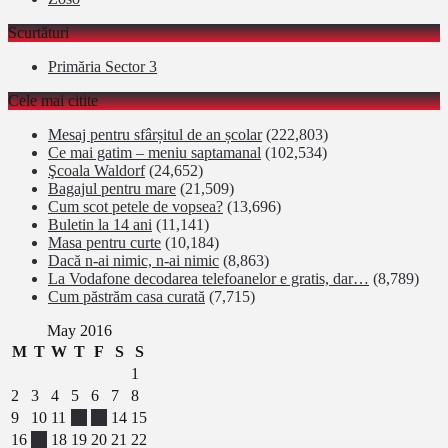
Scurtături
Primăria Sector 3
Cele mai citite
Mesaj pentru sfârșitul de an școlar
(222,803)
Ce mai gatim – meniu saptamanal
(102,534)
Şcoala Waldorf
(24,652)
Bagajul pentru mare
(21,509)
Cum scot petele de vopsea?
(13,696)
Buletin la 14 ani
(11,141)
Masa pentru curte
(10,184)
Dacă n-ai nimic, n-ai nimic
(8,863)
La Vodafone decodarea telefoanelor e gratis, dar…
(8,789)
Cum păstrăm casa curată
(7,715)
May 2016
M
T
W
T
F
S
S
1
2
3
4
5
6
7
8
9
10
11
12
13
14
15
16
17
18
19
20
21
22