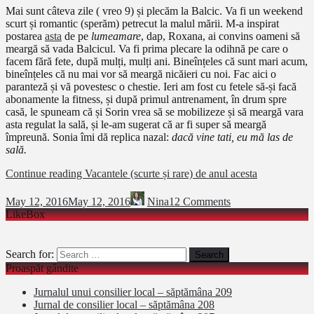
Mai sunt câteva zile ( vreo 9) și plecăm la Balcic. Va fi un weekend
scurt și romantic (sperăm) petrecut la malul mării. M-a inspirat
postarea
asta
de pe
lumeamare
, dap, Roxana, ai convins oameni să
meargă să vada Balcicul. Va fi prima plecare la odihnă pe care o
facem fără fete, după mulți, mulți ani. Bineînțeles că sunt mari acum,
bineînțeles că nu mai vor să meargă nicăieri cu noi. Fac aici o
paranteză și vă povestesc o chestie. Ieri am fost cu fetele să-și facă
abonamente la fitness, și după primul antrenament, în drum spre
casă, le spuneam că și Sorin vrea să se mobilizeze și să meargă vara
asta regulat la sală, și le-am sugerat că ar fi super să meargă
împreună. Sonia îmi dă replica nazal:
dacă vine tati, eu mă las de
sală.
Continue reading
Vacantele (scurte și rare) de anul acesta
May 12, 2016
May 12, 2016
Nina
12 Comments
LikeBox
Search for:
Proaspăt gândite
Jurnalul unui consilier local – săptămâna 209
Jurnal de consilier local – săptămâna 208