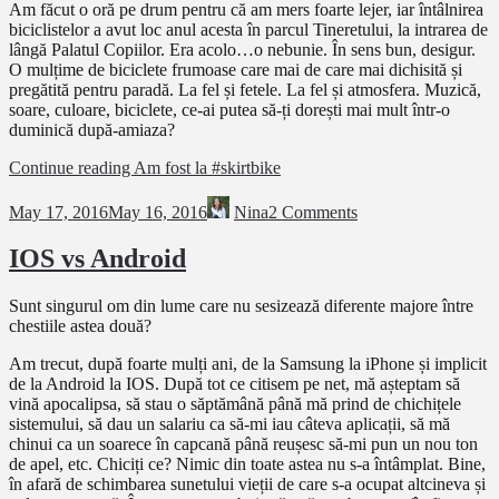
Am făcut o oră pe drum pentru că am mers foarte lejer, iar întâlnirea
biciclistelor a avut loc anul acesta în parcul Tineretului, la intrarea de
lângă Palatul Copiilor. Era acolo…o nebunie. În sens bun, desigur.
O mulțime de biciclete frumoase care mai de care mai dichisită și
pregătită pentru paradă. La fel și fetele. La fel și atmosfera. Muzică,
soare, culoare, biciclete, ce-ai putea să-ți dorești mai mult într-o
duminică după-amiaza?
Continue reading
Am fost la #skirtbike
May 17, 2016
May 16, 2016
Nina
2 Comments
IOS vs Android
Sunt singurul om din lume care nu sesizează diferente majore între
chestiile astea două?
Am trecut, după foarte mulți ani, de la Samsung la iPhone și implicit
de la Android la IOS. După tot ce citisem pe net, mă așteptam să
vină apocalipsa, să stau o săptămână până mă prind de chichițele
sistemului, să dau un salariu ca să-mi iau câteva aplicații, să mă
chinui ca un soarece în capcană până reușesc să-mi pun un nou ton
de apel, etc. Chiciți ce? Nimic din toate astea nu s-a întâmplat. Bine,
în afară de schimbarea sunetului vieții de care s-a ocupat altcineva și