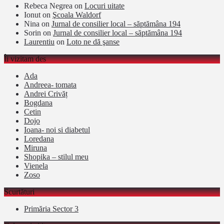
Rebeca Negrea
on
Locuri uitate
Ionut
on
Şcoala Waldorf
Nina
on
Jurnal de consilier local – săptămâna 194
Sorin
on
Jurnal de consilier local – săptămâna 194
Laurentiu
on
Loto ne dă şanse
Îi vizitam des
Ada
Andreea- tomata
Andrei Crivăț
Bogdana
Cetin
Dojo
Ioana- noi si diabetul
Loredana
Miruna
Shopika – stilul meu
Vienela
Zoso
Scurtături
Primăria Sector 3