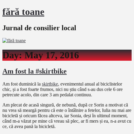
fără toane
Jurnal de consilier local
Day:
May 17, 2016
Am fost la #skirtbike
Am fost duminică la
skirtbike
, evenimentul anual al biciclistelor
chic, și a fost foarte frumos, nici nu știu când s-au dus cele 6 ore
petrecute acolo, din care 3 am pedalat continuu.
Am plecat de acasă singură, de nebună, după ce Sorin a motivat că
nu vrea să meargă pentru că este o întâlnire a fetelor, Iulia nu mai are
bicicletă și oricum făcea altceva, iar Sonia, deși în ultimul moment,
când m-a văzut pe mine că vreau să plec, ar fi mers și ea, n-a avut cu
ce, că avea pană la bicicletă.