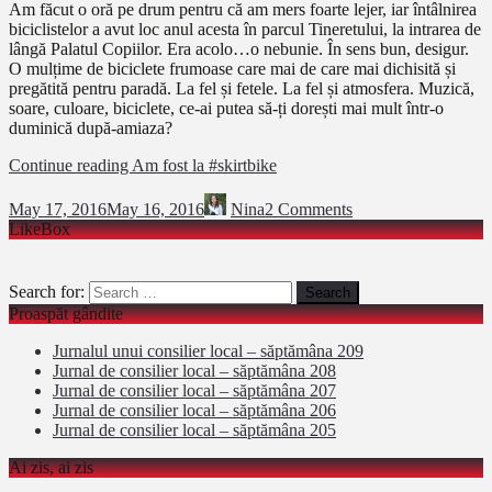
Am făcut o oră pe drum pentru că am mers foarte lejer, iar întâlnirea
biciclistelor a avut loc anul acesta în parcul Tineretului, la intrarea de
lângă Palatul Copiilor. Era acolo…o nebunie. În sens bun, desigur.
O mulțime de biciclete frumoase care mai de care mai dichisită și
pregătită pentru paradă. La fel și fetele. La fel și atmosfera. Muzică,
soare, culoare, biciclete, ce-ai putea să-ți dorești mai mult într-o
duminică după-amiaza?
Continue reading
Am fost la #skirtbike
May 17, 2016
May 16, 2016
Nina
2 Comments
LikeBox
Search for:
Proaspăt gândite
Jurnalul unui consilier local – săptămâna 209
Jurnal de consilier local – săptămâna 208
Jurnal de consilier local – săptămâna 207
Jurnal de consilier local – săptămâna 206
Jurnal de consilier local – săptămâna 205
Ai zis, ai zis