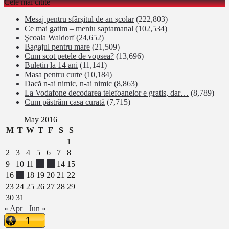
Cele mai citite
Mesaj pentru sfârșitul de an școlar
(222,803)
Ce mai gatim – meniu saptamanal
(102,534)
Şcoala Waldorf
(24,652)
Bagajul pentru mare
(21,509)
Cum scot petele de vopsea?
(13,696)
Buletin la 14 ani
(11,141)
Masa pentru curte
(10,184)
Dacă n-ai nimic, n-ai nimic
(8,863)
La Vodafone decodarea telefoanelor e gratis, dar…
(8,789)
Cum păstrăm casa curată
(7,715)
May 2016
M
T
W
T
F
S
S
1
2
3
4
5
6
7
8
9
10
11
12
13
14
15
16
17
18
19
20
21
22
23
24
25
26
27
28
29
30
31
« Apr
Jun »