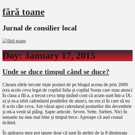
fără toane
Jurnal de consilier local
Day:
January 17, 2015
Unde se duce timpul când se duce?
Citeam zilele trecute niște posturi de pe blogul acesta de prin 2009
(era acolo ceva legat de copilul Iulia și copilul Sonia care erau atunci
în clasa a III-a, a trecut ceva timp ținând cont că acum sunt într-a IX-
a) și m-a izbit calendarul postărilor de atunci, nu era zi în care să nu
fi scris câte ceva. Am văzut apoi calendarul posturilor din decembrie
și mi-a venit să plâng. Șapte articole. Seven. Sette. Sieben. Nici în
ianuarie nu stau mai bine și timpul trece. Aproape că aud ceasul
ticăind.
În apărarea mea pot spune doar că sunt în atelier de la 8 dimineața