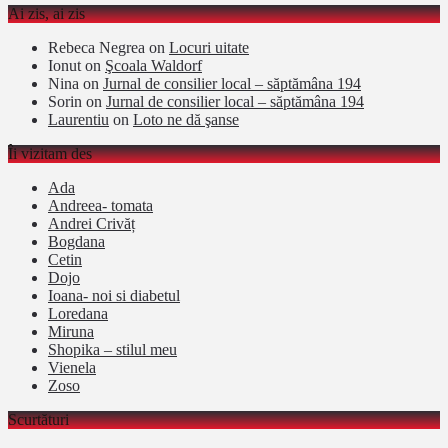
Ai zis, ai zis
Rebeca Negrea
on
Locuri uitate
Ionut
on
Şcoala Waldorf
Nina
on
Jurnal de consilier local – săptămâna 194
Sorin
on
Jurnal de consilier local – săptămâna 194
Laurentiu
on
Loto ne dă şanse
Îi vizitam des
Ada
Andreea- tomata
Andrei Crivăț
Bogdana
Cetin
Dojo
Ioana- noi si diabetul
Loredana
Miruna
Shopika – stilul meu
Vienela
Zoso
Scurtături