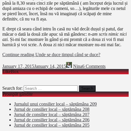
până la 8,30 seara cinci zile pe săptămână ( am început deja lucrul și
după amiaza cu o echipă de oameni, so…), legăturile mele cu netul
se pierd încet, încet, însă nu vă imaginați că scăpați de mine
definitiv, că nu va fi așa.
E drept că seara când intru în casă nu văd decât dușul și patul, dar
măcar o dată la două zile apuc să mă gândesc:
n-am scris nimic nici
azi.
Și-mi fac mustrare în gând și-mi promit că a doua zi voi fi mai
harnică și voi scrie. A doua zi nici măcar mustrare nu-mi mai fac.
Continue reading
Unde se duce timpul când se duce?
January 17, 2015
January 14, 2015
Nina
6 Comments
LikeBox
Search for:
Proaspăt gândite
Jurnalul unui consilier local – săptămâna 209
Jurnal de consilier local – săptămâna 208
Jurnal de consilier local – săptămâna 207
Jurnal de consilier local – săptămâna 206
Jurnal de consilier local – săptămâna 205