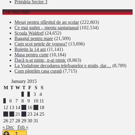
Primăria Sector 3
Cele mai citite
Mesaj pentru sfârșitul de an școlar
(222,803)
Ce mai gatim – meniu saptamanal
(102,534)
Şcoala Waldorf
(24,652)
Bagajul pentru mare
(21,509)
Cum scot petele de vopsea?
(13,696)
Buletin la 14 ani
(11,141)
Masa pentru curte
(10,184)
Dacă n-ai nimic, n-ai nimic
(8,863)
La Vodafone decodarea telefoanelor e gratis, dar…
(8,789)
Cum păstrăm casa curată
(7,715)
January 2015
M
T
W
T
F
S
S
1
2
3
4
5
6
7
8
9
10
11
12
13
14
15
16
17
18
19
20
21
22
23
24
25
26
27
28
29
30
31
« Dec
Feb »