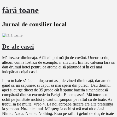
fără toane
Jurnal de consilier local
De-ale casei
Mă trezesc dimineața. Atât cât pot mă țin de cuvânt. Uneori scriu,
alteori, cum a fost azi de exemplu, n-am chef. Îmi fac cafeaua fără să
dau drumul hotei pentru ca aroma ei să pătrundă și în cel mai
îndepărtat colțal casei.
Intru în baie să fac un duș scurt așa, de vineri dimineață, dar am de
gând să-mi săpunesc și capul să mai sperii din pureci. Dau drumul
apei și curge direct de 35 grade cât îi spune bateria simandicoasă
cumpărată dintr-o excursie în Belgia. E nemțească. Mă întorc cu
ochii pe jumătate închiși și caut un șampon pe raftul cu de toate. Ar
trebui să fie multe. Vreo 4. La noi aproape fiecare are altă preferință
la șampon. Nu-i niciunul. Mă șterg la ochi și mă mai uit o dată.
Nimic. Nada. Niente. Nothing. Erau pe rafturi geluri de duș de toate