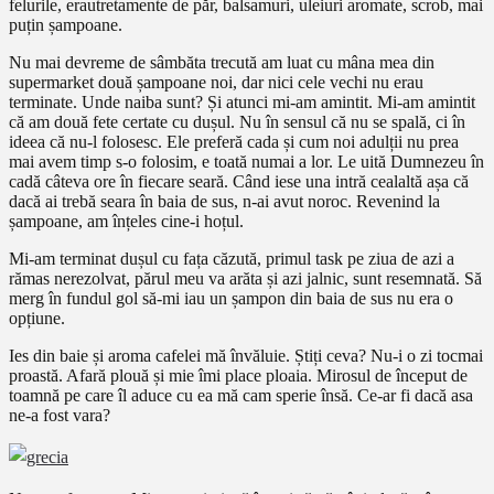
felurile, erautretamente de păr, balsamuri, uleiuri aromate, scrob, mai
puțin șampoane.
Nu mai devreme de sâmbăta trecută am luat cu mâna mea din
supermarket două șampoane noi, dar nici cele vechi nu erau
terminate. Unde naiba sunt? Și atunci mi-am amintit. Mi-am amintit
că am două fete certate cu dușul. Nu în sensul că nu se spală, ci în
ideea că nu-l folosesc. Ele preferă cada și cum noi adulții nu prea
mai avem timp s-o folosim, e toată numai a lor. Le uită Dumnezeu în
cadă câteva ore în fiecare seară. Când iese una intră cealaltă așa că
dacă ai trebă seara în baia de sus, n-ai avut noroc. Revenind la
șampoane, am înțeles cine-i hoțul.
Mi-am terminat dușul cu fața căzută, primul task pe ziua de azi a
rămas nerezolvat, părul meu va arăta și azi jalnic, sunt resemnată. Să
merg în fundul gol să-mi iau un șampon din baia de sus nu era o
opțiune.
Ies din baie și aroma cafelei mă învăluie. Știți ceva? Nu-i o zi tocmai
proastă. Afară plouă și mie îmi place ploaia. Mirosul de început de
toamnă pe care îl aduce cu ea mă cam sperie însă. Ce-ar fi dacă asa
ne-a fost vara?