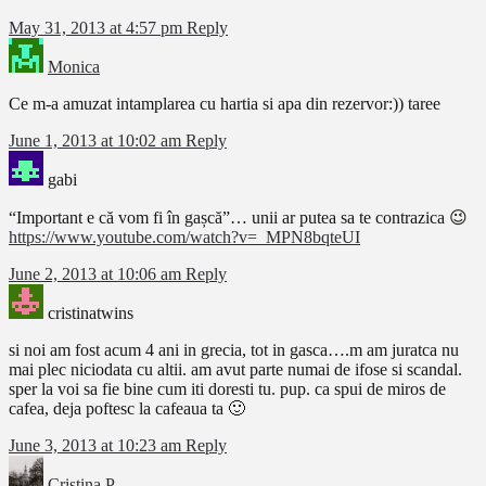
May 31, 2013 at 4:57 pm
Reply
Monica
Ce m-a amuzat intamplarea cu hartia si apa din rezervor:)) taree
June 1, 2013 at 10:02 am
Reply
gabi
“Important e că vom fi în gașcă”… unii ar putea sa te contrazica 😉
https://www.youtube.com/watch?v=_MPN8bqteUI
June 2, 2013 at 10:06 am
Reply
cristinatwins
si noi am fost acum 4 ani in grecia, tot in gasca….m am juratca nu
mai plec niciodata cu altii. am avut parte numai de ifose si scandal.
sper la voi sa fie bine cum iti doresti tu. pup. ca spui de miros de
cafea, deja poftesc la cafeaua ta 🙂
June 3, 2013 at 10:23 am
Reply
Cristina P