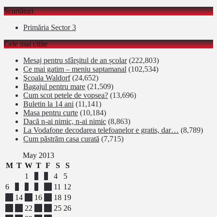
Scurtături
Primăria Sector 3
Cele mai citite
Mesaj pentru sfârșitul de an școlar
(222,803)
Ce mai gatim – meniu saptamanal
(102,534)
Şcoala Waldorf
(24,652)
Bagajul pentru mare
(21,509)
Cum scot petele de vopsea?
(13,696)
Buletin la 14 ani
(11,141)
Masa pentru curte
(10,184)
Dacă n-ai nimic, n-ai nimic
(8,863)
La Vodafone decodarea telefoanelor e gratis, dar…
(8,789)
Cum păstrăm casa curată
(7,715)
May 2013
M
T
W
T
F
S
S
1
2
3
4
5
6
7
8
9
10
11
12
13
14
15
16
17
18
19
20
21
22
23
24
25
26