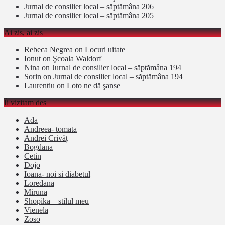
Jurnal de consilier local – săptămâna 206
Jurnal de consilier local – săptămâna 205
Ai zis, ai zis
Rebeca Negrea
on
Locuri uitate
Ionut
on
Şcoala Waldorf
Nina
on
Jurnal de consilier local – săptămâna 194
Sorin
on
Jurnal de consilier local – săptămâna 194
Laurentiu
on
Loto ne dă şanse
Îi vizitam des
Ada
Andreea- tomata
Andrei Crivăț
Bogdana
Cetin
Dojo
Ioana- noi si diabetul
Loredana
Miruna
Shopika – stilul meu
Vienela
Zoso