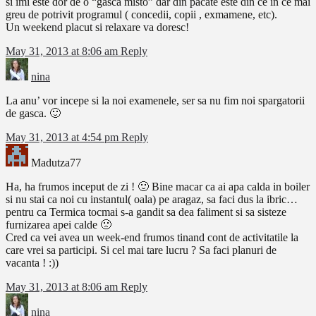
si imi este dor de o “gasca misto” dar din pacate este din ce in ce mai
greu de potrivit programul ( concedii, copii , exmamene, etc).
Un weekend placut si relaxare va doresc!
May 31, 2013 at 8:06 am
Reply
nina
La anu’ vor incepe si la noi examenele, ser sa nu fim noi spargatorii
de gasca. 🙂
May 31, 2013 at 4:54 pm
Reply
Madutza77
Ha, ha frumos inceput de zi ! 🙂 Bine macar ca ai apa calda in boiler
si nu stai ca noi cu instantul( oala) pe aragaz, sa faci dus la ibric…
pentru ca Termica tocmai s-a gandit sa dea faliment si sa sisteze
furnizarea apei calde 🙁
Cred ca vei avea un week-end frumos tinand cont de activitatile la
care vrei sa participi. Si cel mai tare lucru ? Sa faci planuri de
vacanta ! :))
May 31, 2013 at 8:06 am
Reply
nina