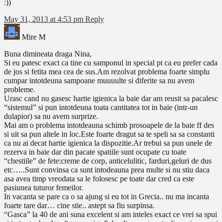
:))
May 31, 2013 at 4:53 pm
Reply
Mire M
Buna dimineata draga Nina,
Si eu patesc exact ca tine cu samponul in special pt ca eu prefer cada
de jos si fetita mea cea de sus.Am rezolvat problema foarte simplu
cumpar intotdeuna sampoane muuuulte si diferite sa nu avem
probleme.
Urasc cand nu gasesc hartie igienica la baie dar am reusit sa pacalesc
“sistemul” si pun intotdeuna toata cantitatea tot in baie (intr-un
dulapior) sa nu avem surprize.
Mai am o problema intotdeauna schimb prosoapele de la baie ff des
si uit sa pun altele in loc.Este foarte dragut sa te speli sa sa constanti
ca nu ai decat hartie igienica la dispozitie.Ar trebui sa pun unele de
rezerva in baie dar din pacate spatiile sunt ocupate cu toate
“chestiile” de fete:creme de corp, anticelulitic, farduri,geluri de dus
etc…..Sunt convinsa ca sunt intodeauna prea multe si nu stiu daca
asa avea timp vreodata sa le folosesc pe toate dar cred ca este
pasiunea tuturor femeilor.
In vacanta se pare ca o sa ajung si eu tot in Grecia.. nu ma incanta
foarte tare dar… cine stie.. astept sa fiu surpinsa.
“Gasca” la 40 de ani suna excelent si am inteles exact ce vrei sa spui