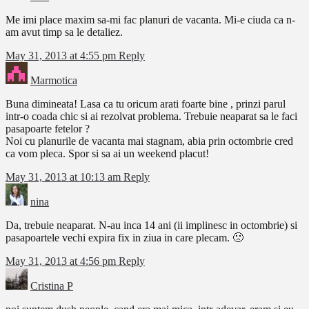
Me imi place maxim sa-mi fac planuri de vacanta. Mi-e ciuda ca n-
am avut timp sa le detaliez.
May 31, 2013 at 4:55 pm
Reply
Marmotica
Buna dimineata! Lasa ca tu oricum arati foarte bine , prinzi parul
intr-o coada chic si ai rezolvat problema. Trebuie neaparat sa le faci
pasapoarte fetelor ?
Noi cu planurile de vacanta mai stagnam, abia prin octombrie cred
ca vom pleca. Spor si sa ai un weekend placut!
May 31, 2013 at 10:13 am
Reply
nina
Da, trebuie neaparat. N-au inca 14 ani (ii implinesc in octombrie) si
pasapoartele vechi expira fix in ziua in care plecam. 🙁
May 31, 2013 at 4:56 pm
Reply
Cristina P