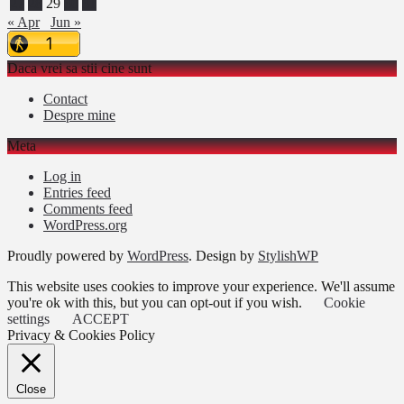
27
28
29
30
31
« Apr
Jun »
Daca vrei sa stii cine sunt
Contact
Despre mine
Meta
Log in
Entries feed
Comments feed
WordPress.org
Proudly powered by
WordPress
. Design by
StylishWP
This website uses cookies to improve your experience. We'll assume
you're ok with this, but you can opt-out if you wish.
Cookie
settings
ACCEPT
Privacy & Cookies Policy
Close