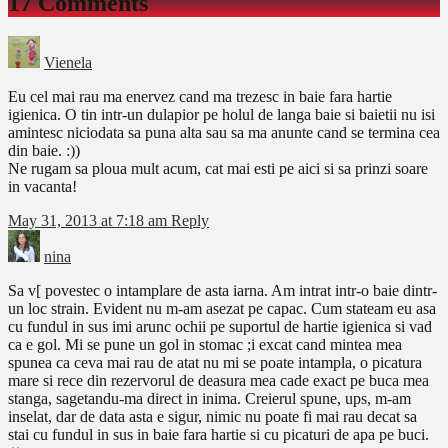
17 Comments
Vienela
Eu cel mai rau ma enervez cand ma trezesc in baie fara hartie
igienica. O tin intr-un dulapior pe holul de langa baie si baietii nu isi
amintesc niciodata sa puna alta sau sa ma anunte cand se termina cea
din baie. :))
Ne rugam sa ploua mult acum, cat mai esti pe aici si sa prinzi soare
in vacanta!
May 31, 2013 at 7:18 am
Reply
nina
Sa v[ povestec o intamplare de asta iarna. Am intrat intr-o baie dintr-
un loc strain. Evident nu m-am asezat pe capac. Cum stateam eu asa
cu fundul in sus imi arunc ochii pe suportul de hartie igienica si vad
ca e gol. Mi se pune un gol in stomac ;i excat cand mintea mea
spunea ca ceva mai rau de atat nu mi se poate intampla, o picatura
mare si rece din rezervorul de deasura mea cade exact pe buca mea
stanga, sagetandu-ma direct in inima. Creierul spune, ups, m-am
inselat, dar de data asta e sigur, nimic nu poate fi mai rau decat sa
stai cu fundul in sus in baie fara hartie si cu picaturi de apa pe buci.