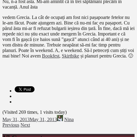
Nu, n-a fost asta. Mi-am amintit că în trei săptămâni plecăm în
vacanță. Anul ăsta
vedem Grecia. La cât de ocupați am fost nici pașapoarte fetelor nu
le-am făcut. Poate ajungem azi. Bine că nu-mi fac eu pașaport. Cu
părul ăsta mi-ar fi refuzat bulgarii ieșirea din țară. În fine, dacă mă iei
repede nici nu știu exact unde mergem în Grecia. Important e că
vom fi în gașcă (ce haios sună ”gașcă” atunci când ai 40 ani) și ne
vom distra de minune. Trebuie neapărat să-mi fac timp pentru
planuri. Poate în weekend. A, e weekend. Să-l petreceți cum știți voi
mai bine! Noi avem
Bookfest
,
Skirtbike
și planuri pentru Grecia. 🙂
(Visited 269 times, 1 visits today)
May 31, 2013
May 31, 2013
Nina
Previous
Next