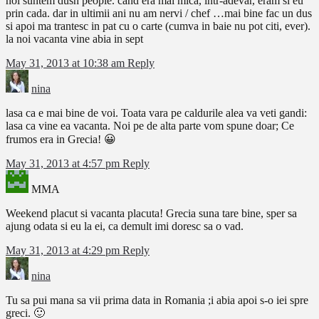
noi suntem dush people. cand era mai mica, intr-adevar, eram si eu
prin cada. dar in ultimii ani nu am nervi / chef …mai bine fac un dus
si apoi ma trantesc in pat cu o carte (cumva in baie nu pot citi, ever).
la noi vacanta vine abia in sept
May 31, 2013 at 10:38 am
Reply
nina
lasa ca e mai bine de voi. Toata vara pe caldurile alea va veti gandi:
lasa ca vine ea vacanta. Noi pe de alta parte vom spune doar; Ce
frumos era in Grecia! 😀
May 31, 2013 at 4:57 pm
Reply
MMA
Weekend placut si vacanta placuta! Grecia suna tare bine, sper sa
ajung odata si eu la ei, ca demult imi doresc sa o vad.
May 31, 2013 at 4:29 pm
Reply
nina
Tu sa pui mana sa vii prima data in Romania ;i abia apoi s-o iei spre
greci. 🙂