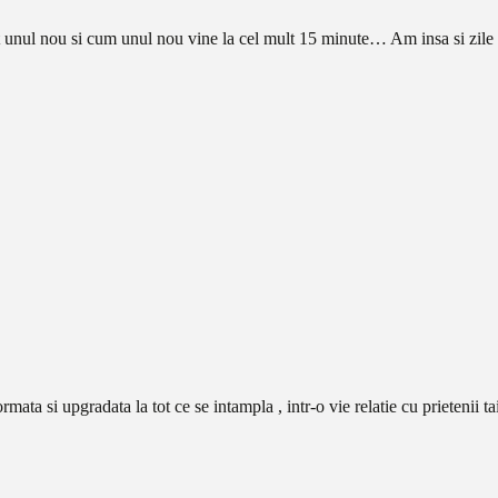
it unul nou si cum unul nou vine la cel mult 15 minute… Am insa si zile 
rmata si upgradata la tot ce se intampla , intr-o vie relatie cu prietenii t