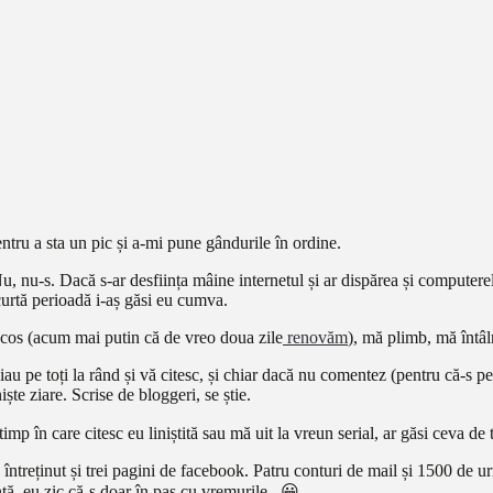
ntru a sta un pic și a-mi pune gândurile în ordine.
nu-s. Dacă s-ar desființa mâine internetul și ar dispărea și computerel
urtă perioadă i-aș găsi eu cumva.
, cos (acum mai putin că de vreo doua zile
renovăm
), mă plimb, mă întâl
au pe toți la rând și vă citesc, și chiar dacă nu comentez (pentru că-s pe
te ziare. Scrise de bloggeri, se știe.
timp în care citesc eu liniștită sau mă uit la vreun serial, ar găsi ceva d
reținut și trei pagini de facebook. Patru conturi de mail și 1500 de urmă
tă, eu zic că-s doar în pas cu vremurile. 😀