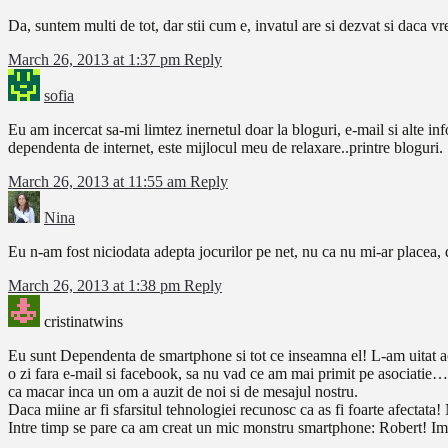
Da, suntem multi de tot, dar stii cum e, invatul are si dezvat si daca v
March 26, 2013 at 1:37 pm
Reply
sofia
Eu am incercat sa-mi limtez inernetul doar la bloguri, e-mail si alte 
dependenta de internet, este mijlocul meu de relaxare..printre bloguri.
March 26, 2013 at 11:55 am
Reply
Nina
Eu n-am fost niciodata adepta jocurilor pe net, nu ca nu mi-ar placea, d
March 26, 2013 at 1:38 pm
Reply
cristinatwins
Eu sunt Dependenta de smartphone si tot ce inseamna el! L-am uitat aca
o zi fara e-mail si facebook, sa nu vad ce am mai primit pe asociatie…
ca macar inca un om a auzit de noi si de mesajul nostru.
Daca miine ar fi sfarsitul tehnologiei recunosc ca as fi foarte afectata! 
Intre timp se pare ca am creat un mic monstru smartphone: Robert! Imi 