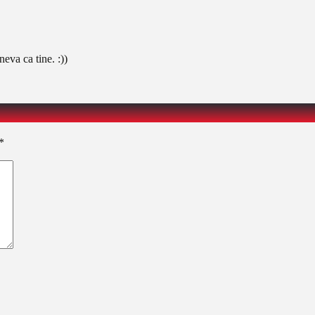
eva ca tine. :))
*