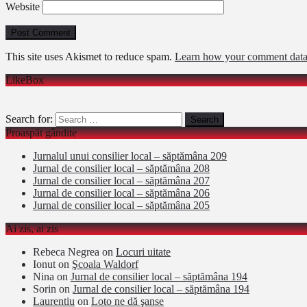
Website
This site uses Akismet to reduce spam.
Learn how your comment data 
LikeBox
Search for:
Proaspăt gândite
Jurnalul unui consilier local – săptămâna 209
Jurnal de consilier local – săptămâna 208
Jurnal de consilier local – săptămâna 207
Jurnal de consilier local – săptămâna 206
Jurnal de consilier local – săptămâna 205
Ai zis, ai zis
Rebeca Negrea
on
Locuri uitate
Ionut
on
Şcoala Waldorf
Nina
on
Jurnal de consilier local – săptămâna 194
Sorin
on
Jurnal de consilier local – săptămâna 194
Laurentiu
on
Loto ne dă şanse