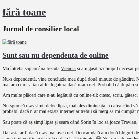
fără toane
Jurnal de consilier local
Sunt sau nu dependenta de online
Mă întreba săptămâna trecuta
Vienela
și am găsit azi timpul necesar pe
Nu-s dependentă, vine concluzia mea după două minute de gândire. Nu, 
mai am cum sa iau altfel legatura dacă n-am net. Probabil că după o sc
Am multe plăceri care n-au legătură cu online-ul: citesc, scriu, gătesc
Nu spun că n-aș simți deloc lipsa, mai ales dimineața la cafea când vă i
probabil dacă n-ar mai exista internet ar trebui să merg sa-mi cumpăr niș
Sau poate că aș simți lipsa și seara când Sorin în loc să joace Travian, 
Dar asta ar fi dacă n-aș mai avea net. Deocamdată am două bloguri de înt
stop și-mi verific mail-urile o data la 15 minute. 😀 Nu, nu-s dependen