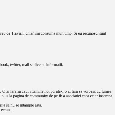
 greu de Travian, chiar imi consuma mult timp. Si eu recunosc, sunt
ook, twitter, mail si diverse informatii.
O zi fara sa caut vitamine noi ptr alex, o zi fara sa vorbesc cu lumea,
n plus la pagina de community de pe fb a asociatiei ceea ce ar insemna
rija sa nu se intample asta.
pe ecran…