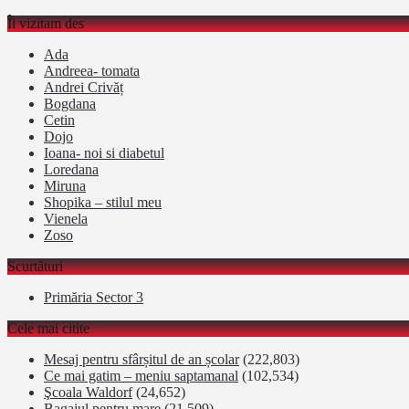
Îi vizitam des
Ada
Andreea- tomata
Andrei Crivăț
Bogdana
Cetin
Dojo
Ioana- noi si diabetul
Loredana
Miruna
Shopika – stilul meu
Vienela
Zoso
Scurtături
Primăria Sector 3
Cele mai citite
Mesaj pentru sfârșitul de an școlar
(222,803)
Ce mai gatim – meniu saptamanal
(102,534)
Şcoala Waldorf
(24,652)
Bagajul pentru mare
(21,509)