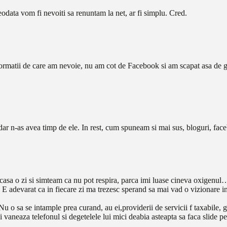
reodata vom fi nevoiti sa renuntam la net, ar fi simplu. Cred.
informatii de care am nevoie, nu am cot de Facebook si am scapat asa de
ar n-as avea timp de ele. In rest, cum spuneam si mai sus, bloguri, faceb
sa o zi si simteam ca nu pot respira, parca imi luase cineva oxigenul… 
 E adevarat ca in fiecare zi ma trezesc sperand sa mai vad o vizionare i
Nu o sa se intample prea curand, au ei,providerii de servicii f taxabile, g
vaneaza telefonul si degetelele lui mici deabia asteapta sa faca slide 