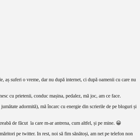
e, aș suferi o vreme, dar nu după internet, ci după oamenii cu care nu
nesc cu prietenii, conduc mașina, pedalez, mă joc, am ce face.
 jumătate adormită), mă încarc cu energie din scrierile de pe bloguri și
e treabă de făcut la care m-ar antrena, cum altfel, și pe mine. 😀
ritori pe twitter. In rest, noi să fim sănătoși, am net pe telefon non