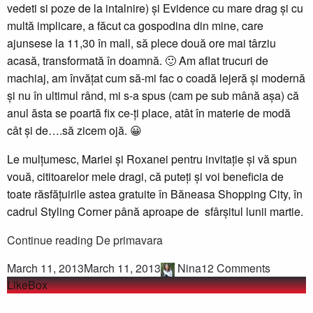
vedeti si poze de la intalnire) și Evidence cu mare drag și cu
multă implicare, a făcut ca gospodina din mine, care
ajunsese la 11,30 în mall, să plece două ore mai târziu
acasă, transformată în doamnă. 🙂 Am aflat trucuri de
machiaj, am învățat cum să-mi fac o coadă lejeră și modernă
și nu în ultimul rând, mi s-a spus (cam pe sub mână așa) că
anul ăsta se poartă fix ce-ți place, atât în materie de modă
cât și de….să zicem ojă. 😀
Le mulțumesc, Mariei și Roxanei pentru invitație și vă spun
vouă, cititoarelor mele dragi, că puteți și voi beneficia de
toate răsfățuirile astea gratuite în Băneasa Shopping City, în
cadrul Styling Corner până aproape de sfârșitul lunii martie.
Continue reading
De primavara
March 11, 2013
March 11, 2013
Nina
12 Comments
LikeBox