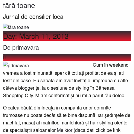
fără toane
Jurnal de consilier local
Day:
March 11, 2013
De primavara
Cum în weekend
vremea a fost minunată, sper că toți ați profitat de ea și ați
iesit din case. Eu sâbătă am avut invitație, împreună cu alte
câteva bloggerițe, la o sesiune de styling în Băneasa
Shopping City. M-am conformat și nu mi-a părut rău deloc.
O cafea băută dimineața în compania unor domnițe
frumoase nu poate decât să te bine dispună, iar ședințele de
machiaj, masaj al mâinilor, manichiură și hair styling oferite
de specialiștii saloanelor
Melkior
(daca dati click pe link