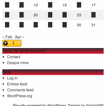
11
12
13
14
15
16
17
18
19
20
21
22
23
24
25
26
27
28
29
30
31
« Feb
Apr »
Daca vrei sa stii cine sunt
Contact
Despre mine
Meta
Log in
Entries feed
Comments feed
WordPress.org
Proudly powered by
WordPress
. Design by
StylishWP