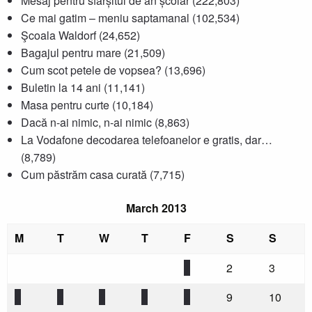
Mesaj pentru sfârșitul de an școlar
(222,803)
Ce mai gatim – meniu saptamanal
(102,534)
Şcoala Waldorf
(24,652)
Bagajul pentru mare
(21,509)
Cum scot petele de vopsea?
(13,696)
Buletin la 14 ani
(11,141)
Masa pentru curte
(10,184)
Dacă n-ai nimic, n-ai nimic
(8,863)
La Vodafone decodarea telefoanelor e gratis, dar…
(8,789)
Cum păstrăm casa curată
(7,715)
March 2013
M
T
W
T
F
S
S
1
2
3
4
5
6
7
8
9
10