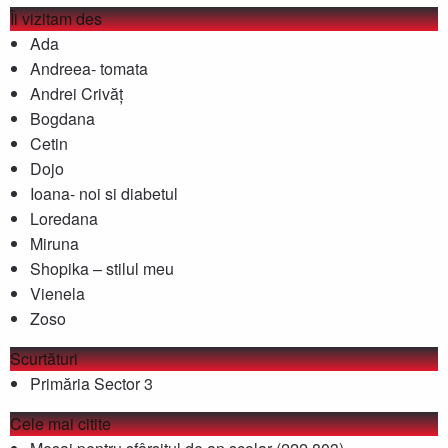
Îi vizitam des
Ada
Andreea- tomata
Andrei Crivăț
Bogdana
Cetin
Dojo
Ioana- noi si diabetul
Loredana
Miruna
Shopika – stilul meu
Vienela
Zoso
Scurtături
Primăria Sector 3
Cele mai citite