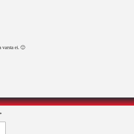
 varsta ei. 🙂
*