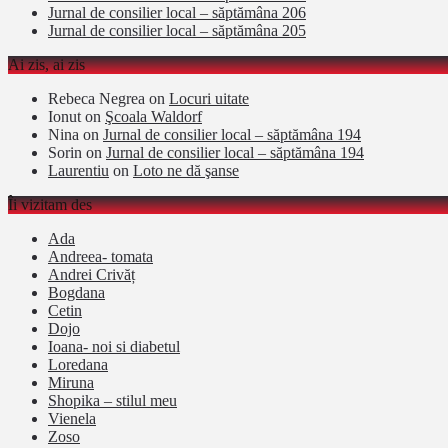
Jurnal de consilier local – săptămâna 206
Jurnal de consilier local – săptămâna 205
Ai zis, ai zis
Rebeca Negrea
on
Locuri uitate
Ionut
on
Şcoala Waldorf
Nina
on
Jurnal de consilier local – săptămâna 194
Sorin
on
Jurnal de consilier local – săptămâna 194
Laurentiu
on
Loto ne dă şanse
Îi vizitam des
Ada
Andreea- tomata
Andrei Crivăț
Bogdana
Cetin
Dojo
Ioana- noi si diabetul
Loredana
Miruna
Shopika – stilul meu
Vienela
Zoso