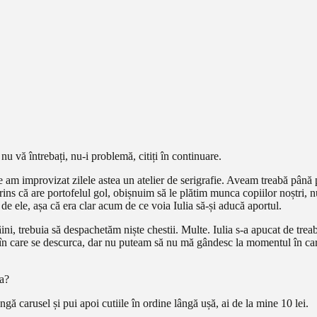
vă întrebați, nu-i problemă, citiți în continuare.
m improvizat zilele astea un atelier de serigrafie. Aveam treabă până pe
ns că are portofelul gol, obișnuim să le plătim munca copiilor noștri, nu c
e ele, așa că era clar acum de ce voia Iulia să-și aducă aportul.
, trebuia să despachetăm niște chestii. Multe. Iulia s-a apucat de treab
ul în care se descurca, dar nu puteam să nu mă gândesc la momentul în car
ta?
ngă carusel și pui apoi cutiile în ordine lângă ușă, ai de la mine 10 lei.