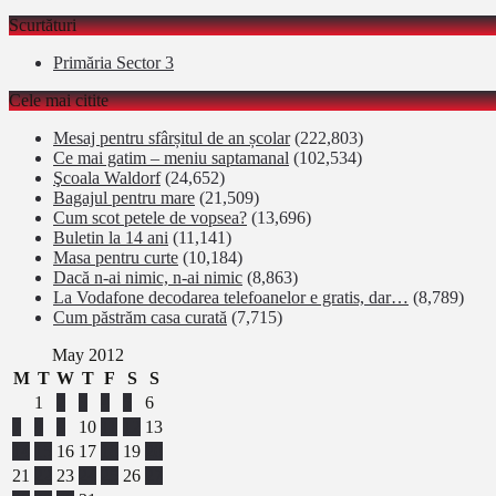
Scurtături
Primăria Sector 3
Cele mai citite
Mesaj pentru sfârșitul de an școlar
(222,803)
Ce mai gatim – meniu saptamanal
(102,534)
Şcoala Waldorf
(24,652)
Bagajul pentru mare
(21,509)
Cum scot petele de vopsea?
(13,696)
Buletin la 14 ani
(11,141)
Masa pentru curte
(10,184)
Dacă n-ai nimic, n-ai nimic
(8,863)
La Vodafone decodarea telefoanelor e gratis, dar…
(8,789)
Cum păstrăm casa curată
(7,715)
May 2012
M
T
W
T
F
S
S
1
2
3
4
5
6
7
8
9
10
11
12
13
14
15
16
17
18
19
20
21
22
23
24
25
26
27