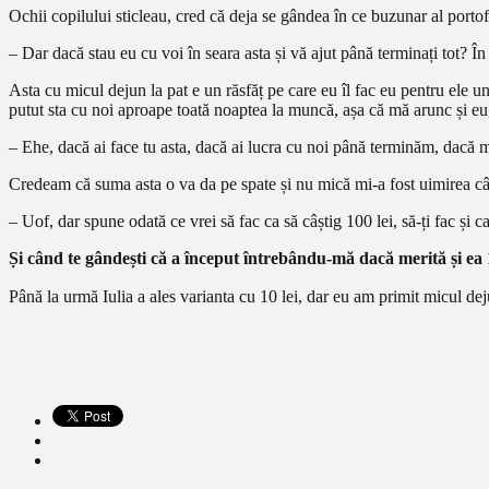
Ochii copilului sticleau, cred că deja se gândea în ce buzunar al portof
– Dar dacă stau eu cu voi în seara asta și vă ajut până terminați tot? În
Asta cu micul dejun la pat e un răsfăț pe care eu îl fac eu pentru ele u
putut sta cu noi aproape toată noaptea la muncă, așa că mă arunc și eu, 
– Ehe, dacă ai face tu asta, dacă ai lucra cu noi până terminăm, dacă mi-
Credeam că suma asta o va da pe spate și nu mică mi-a fost uimirea c
– Uof, dar spune odată ce vrei să fac ca să câștig 100 lei, să-ți fac și c
Și când te gândești că a început întrebându-mă dacă merită și ea 
Până la urmă Iulia a ales varianta cu 10 lei, dar eu am primit micul dej