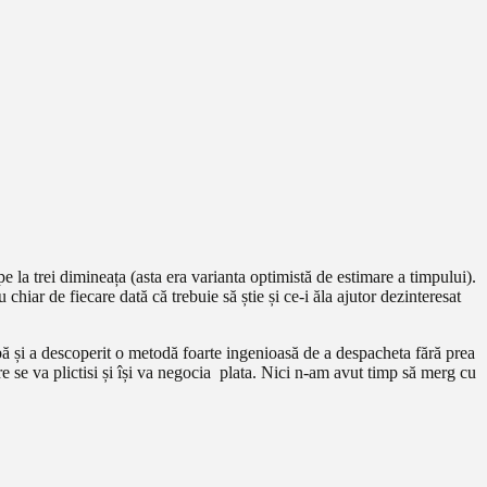
 la trei dimineața (asta era varianta optimistă de estimare a timpului).
hiar de fiecare dată că trebuie să știe și ce-i ăla ajutor dezinteresat
ă și a descoperit o metodă foarte ingenioasă de a despacheta fără prea
e se va plictisi și își va negocia plata. Nici n-am avut timp să merg cu