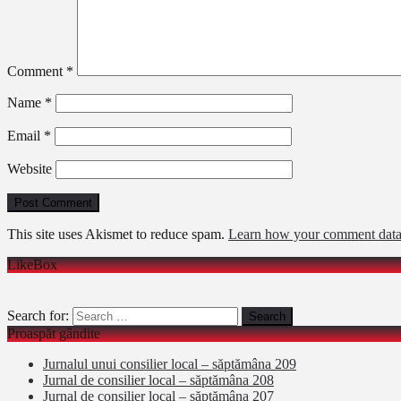
Comment
*
Name
*
Email
*
Website
This site uses Akismet to reduce spam.
Learn how your comment data 
LikeBox
Search for:
Proaspăt gândite
Jurnalul unui consilier local – săptămâna 209
Jurnal de consilier local – săptămâna 208
Jurnal de consilier local – săptămâna 207