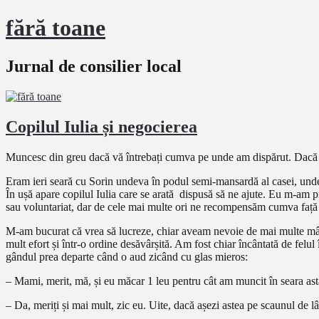
fără toane
Jurnal de consilier local
Copilul Iulia și negocierea
Muncesc din greu dacă vă întrebați cumva pe unde am dispărut. Dacă nu 
Eram ieri seară cu Sorin undeva în podul semi-mansardă al casei, unde a
În ușă apare copilul Iulia care se arată dispusă să ne ajute. Eu m-am pri
sau voluntariat, dar de cele mai multe ori ne recompensăm cumva față d
M-am bucurat că vrea să lucreze, chiar aveam nevoie de mai multe mâini
mult efort și într-o ordine desăvârșită. Am fost chiar încântată de fel
gândul prea departe când o aud zicând cu glas mieros:
– Mami, merit, mă, și eu măcar 1 leu pentru cât am muncit în seara as
– Da, meriți și mai mult, zic eu. Uite, dacă așezi astea pe scaunul de lâ