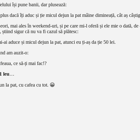
elului își pune banii, dar plusează:
 plus dacă îți aduc și ție micul dejun la pat mâine dimineață, cât aș câști
neori, mai ales în weekend-uri, și pe care mi-l oferă și ele mie o dată, d
știind sigur că nu va fi cazul să plătesc:
ai aduce și micul dejun la pat, atunci eu ți-aș da ție 50 lei.
ând am auzit-o:
afeaua, ce să-ți mai fac!?
1 leu
…
un la pat, cu cafea cu tot. 😀