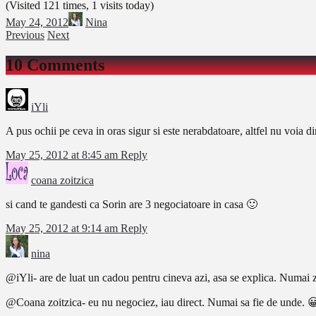
(Visited 121 times, 1 visits today)
May 24, 2012
Nina
Previous
Next
10 Comments
iYli
A pus ochii pe ceva in oras sigur si este nerabdatoare, altfel nu voia d
May 25, 2012 at 8:45 am
Reply
coana zoitzica
si cand te gandesti ca Sorin are 3 negociatoare in casa 🙂
May 25, 2012 at 9:14 am
Reply
nina
@iYli- are de luat un cadou pentru cineva azi, asa se explica. Numai z
@Coana zoitzica- eu nu negociez, iau direct. Numai sa fie de unde. 