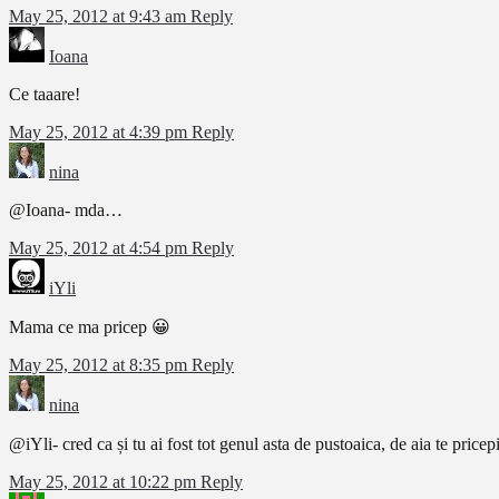
May 25, 2012 at 9:43 am
Reply
Ioana
Ce taaare!
May 25, 2012 at 4:39 pm
Reply
nina
@Ioana- mda…
May 25, 2012 at 4:54 pm
Reply
iYli
Mama ce ma pricep 😀
May 25, 2012 at 8:35 pm
Reply
nina
@iYli- cred ca și tu ai fost tot genul asta de pustoaica, de aia te pricep
May 25, 2012 at 10:22 pm
Reply