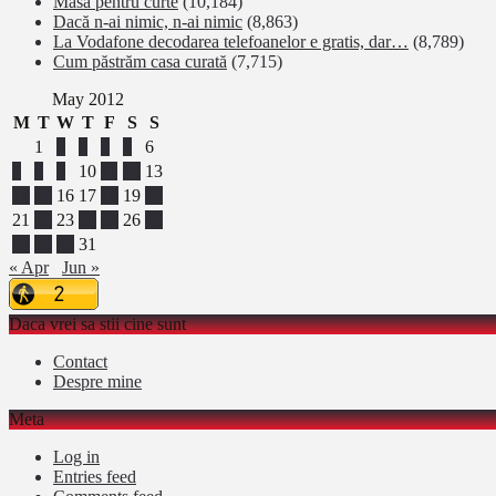
Masa pentru curte
(10,184)
Dacă n-ai nimic, n-ai nimic
(8,863)
La Vodafone decodarea telefoanelor e gratis, dar…
(8,789)
Cum păstrăm casa curată
(7,715)
May 2012
M
T
W
T
F
S
S
1
2
3
4
5
6
7
8
9
10
11
12
13
14
15
16
17
18
19
20
21
22
23
24
25
26
27
28
29
30
31
« Apr
Jun »
Daca vrei sa stii cine sunt
Contact
Despre mine
Meta
Log in
Entries feed