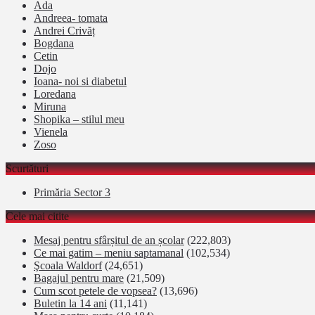
Ada
Andreea- tomata
Andrei Crivăț
Bogdana
Cetin
Dojo
Ioana- noi si diabetul
Loredana
Miruna
Shopika – stilul meu
Vienela
Zoso
Scurtături
Primăria Sector 3
Cele mai citite
Mesaj pentru sfârșitul de an școlar
(222,803)
Ce mai gatim – meniu saptamanal
(102,534)
Şcoala Waldorf
(24,651)
Bagajul pentru mare
(21,509)
Cum scot petele de vopsea?
(13,696)
Buletin la 14 ani
(11,141)