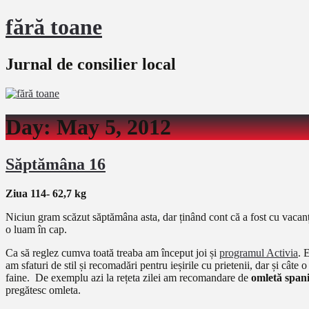
fără toane
Jurnal de consilier local
Day:
May 5, 2012
Săptămâna 16
Ziua 114- 62,7 kg
Niciun gram scăzut săptămâna asta, dar ținând cont că a fost cu vacanța 
o luam în cap.
Ca să reglez cumva toată treaba am început joi și
programul Activia
. 
am sfaturi de stil și recomadări pentru ieșirile cu prietenii, dar și câ
faine. De exemplu azi la rețeta zilei am recomandare de
omletă spani
pregătesc omleta.