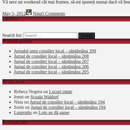
Vă urez un weekend cât mai frumos, să-mi spuneți numai dacă vă înscri
May 5, 2012
Nina
5 Comments
LikeBox
Search for:
Proaspăt gândite
Jurnalul unui consilier local – săptămâna 209
Jurnal de consilier local – săptămâna 208
Jurnal de consilier local – săptămâna 207
Jurnal de consilier local – săptămâna 206
Jurnal de consilier local – săptămâna 205
Ai zis, ai zis
Rebeca Negrea
on
Locuri uitate
Ionut
on
Şcoala Waldorf
Nina
on
Jurnal de consilier local – săptămâna 194
Sorin
on
Jurnal de consilier local – săptămâna 194
Laurentiu
on
Loto ne dă şanse
Îi vizitam des