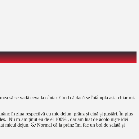
ulmea să se vadă ceva la cântar. Cred că dacă se întâmpla asta chiar mi-
ănânc în ziua respectivă cu mic dejun, prânz și cină și gustări. În plus
țeles. Nu m-am ținut eu de el 100% , dar am luat de acolo niște idei
uat micul dejun. 🙁 Normal că la prânz îmi fac un bol de salată și