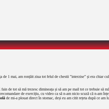
de 1 mai, am ronțăit ziua tot felul de chestii ”interzise” și era chiar c
E fain de tot să mă trezesc dimineața și să am pe mail tot ce trebuie să m
te o recomandare de exercițiu, cu video ca să n-am nicio scuză că n-am în
olă
de mi-a plouat direct în stomac, deși eu am citit rețeta după ce am l