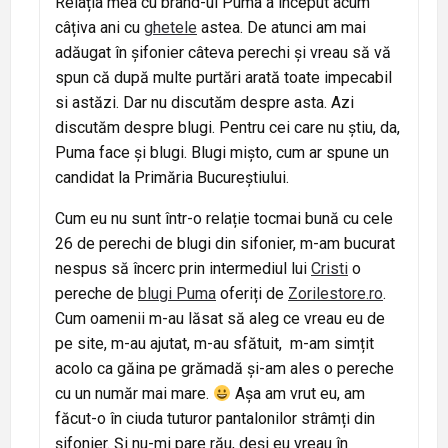
Relația mea cu brand-ul Puma a început acum
câțiva ani cu
ghetele
astea. De atunci am mai
adăugat în șifonier câteva perechi și vreau să vă
spun că după multe purtări arată toate impecabil
si astăzi. Dar nu discutăm despre asta. Azi
discutăm despre blugi. Pentru cei care nu știu, da,
Puma face și blugi. Blugi mișto, cum ar spune un
candidat la Primăria Bucureștiului.
Cum eu nu sunt într-o relație tocmai bună cu cele
26 de perechi de blugi din sifonier, m-am bucurat
nespus să încerc prin intermediul lui
Cristi
o
pereche de
blugi Puma
oferiți de
Zorilestore.ro
.
Cum oamenii m-au lăsat să aleg ce vreau eu de
pe site, m-au ajutat, m-au sfătuit, m-am simțit
acolo ca găina pe grămadă și-am ales o pereche
cu un număr mai mare.
Așa am vrut eu, am
făcut-o în ciuda tuturor pantalonilor strâmți din
șifonier. Și nu-mi pare rău, deși eu vreau în