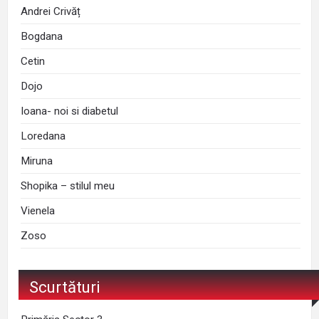
Andrei Crivăț
Bogdana
Cetin
Dojo
Ioana- noi si diabetul
Loredana
Miruna
Shopika – stilul meu
Vienela
Zoso
Scurtături