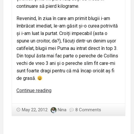
continuare să pierd kilograme.
Revenind, în ziua în care am primit blugii i-am
îmbrăcat imediat, le-am găsit și-o curea potrivită
și i-am luat la purtat. Croiți impecabil (asta o
spune un croitor, da?), făcuți dintr-un denim ușor
catifelat, blugii mei Puma au intrat direct în top 3.
Din topul ăsta mai fac parte o pereche de Collins
vechi de vreo 3 ani și o pereche slim fit care-mi
sunt foarte dragi pentru că mă încap oricât aș fi
de grasă.
O
Continue reading
pereche
de
May 22, 2012
Nina
8 Comments
blugi.
Puma.