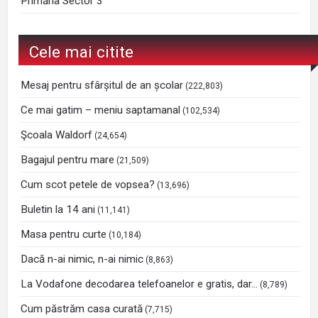
Primăria Sector 3
Cele mai citite
Mesaj pentru sfârșitul de an școlar
(222,803)
Ce mai gatim – meniu saptamanal
(102,534)
Şcoala Waldorf
(24,654)
Bagajul pentru mare
(21,509)
Cum scot petele de vopsea?
(13,696)
Buletin la 14 ani
(11,141)
Masa pentru curte
(10,184)
Dacă n-ai nimic, n-ai nimic
(8,863)
La Vodafone decodarea telefoanelor e gratis, dar…
(8,789)
Cum păstrăm casa curată
(7,715)