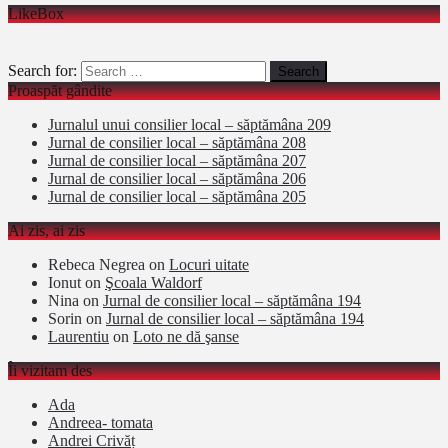
LikeBox
Search for:
Proaspăt gândite
Jurnalul unui consilier local – săptămâna 209
Jurnal de consilier local – săptămâna 208
Jurnal de consilier local – săptămâna 207
Jurnal de consilier local – săptămâna 206
Jurnal de consilier local – săptămâna 205
Ai zis, ai zis
Rebeca Negrea
on
Locuri uitate
Ionut
on
Şcoala Waldorf
Nina
on
Jurnal de consilier local – săptămâna 194
Sorin
on
Jurnal de consilier local – săptămâna 194
Laurentiu
on
Loto ne dă şanse
Îi vizitam des
Ada
Andreea- tomata
Andrei Crivăț