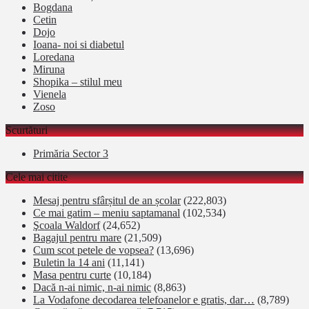
Bogdana
Cetin
Dojo
Ioana- noi si diabetul
Loredana
Miruna
Shopika – stilul meu
Vienela
Zoso
Scurtături
Primăria Sector 3
Cele mai citite
Mesaj pentru sfârșitul de an școlar
(222,803)
Ce mai gatim – meniu saptamanal
(102,534)
Şcoala Waldorf
(24,652)
Bagajul pentru mare
(21,509)
Cum scot petele de vopsea?
(13,696)
Buletin la 14 ani
(11,141)
Masa pentru curte
(10,184)
Dacă n-ai nimic, n-ai nimic
(8,863)
La Vodafone decodarea telefoanelor e gratis, dar…
(8,789)