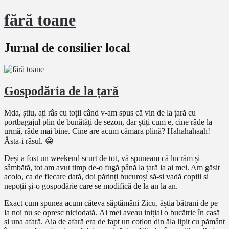
fără toane
Jurnal de consilier local
Gospodăria de la țară
Mda, știu, ați râs cu toții când v-am spus că vin de la țară cu
portbagajul plin de bunătăți de sezon, dar știți cum e, cine râde la
urmă, râde mai bine. Cine are acum cămara plină? Hahahahaah!
Ăsta-i râsul. 😀
Deși a fost un weekend scurt de tot, vă spuneam că lucrăm și
sâmbătă, tot am avut timp de-o fugă până la țară la ai mei. Am găsit
acolo, ca de fiecare dată, doi părinți bucuroși să-și vadă copiii și
nepoții și-o gospodărie care se modifică de la an la an.
Exact cum spunea acum câteva săptămâni
Zicu
, ăștia bătrani de pe
la noi nu se opresc niciodată. Ai mei aveau inițial o bucătrie în casă
și una afară. Aia de afară era de fapt un cotlon din ăla lipit cu pământ