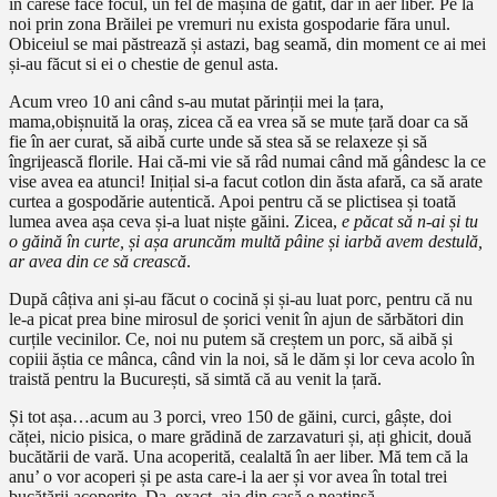
în carese face focul, un fel de mașină de gătit, dar în aer liber. Pe la
noi prin zona Brăilei pe vremuri nu exista gospodarie făra unul.
Obiceiul se mai păstrează și astazi, bag seamă, din moment ce ai mei
și-au făcut si ei o chestie de genul asta.
Acum vreo 10 ani când s-au mutat părinții mei la țara,
mama,obișnuită la oraș, zicea că ea vrea să se mute țară doar ca să
fie în aer curat, să aibă curte unde să stea să se relaxeze și să
îngrijească florile. Hai că-mi vie să râd numai când mă gândesc la ce
vise avea ea atunci! Inițial si-a facut cotlon din ăsta afară, ca să arate
curtea a gospodărie autentică. Apoi pentru că se plictisea și toată
lumea avea așa ceva și-a luat niște găini. Zicea,
e păcat să n-ai și tu
o găină în curte, și așa aruncăm multă pâine și iarbă avem destulă,
ar avea din ce să crească
.
După câțiva ani și-au făcut o cocină și și-au luat porc, pentru că nu
le-a picat prea bine mirosul de șorici venit în ajun de sărbători din
curțile vecinilor. Ce, noi nu putem să creștem un porc, să aibă și
copiii ăștia ce mânca, când vin la noi, să le dăm și lor ceva acolo în
traistă pentru la București, să simtă că au venit la țară.
Și tot așa…acum au 3 porci, vreo 150 de găini, curci, gâște, doi
căței, nicio pisica, o mare grădină de zarzavaturi și, ați ghicit, două
bucătării de vară. Una acoperită, cealaltă în aer liber. Mă tem că la
anu’ o vor acoperi și pe asta care-i la aer și vor avea în total trei
bucătării acoperite. Da, exact, aia din casă e neatinsă.