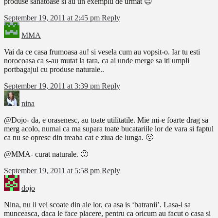
produse sanatoase si au un exemplu de urmat 😉
September 19, 2011 at 2:45 pm
Reply
MMA
Vai da ce casa frumoasa au! si vesela cum au vopsit-o. Iar tu esti
norocoasa ca s-au mutat la tara, ca ai unde merge sa iti umpli
portbagajul cu produse naturale..
September 19, 2011 at 3:39 pm
Reply
nina
@Dojo- da, e orasenesc, au toate utilitatile. Mie mi-e foarte drag sa
merg acolo, numai ca ma supara toate bucatariile lor de vara si faptul
ca nu se opresc din treaba cat e ziua de lunga. 🙁
@MMA- curat naturale. 🙂
September 19, 2011 at 5:58 pm
Reply
dojo
Nina, nu ii vei scoate din ale lor, ca asa is ‘batranii’. Lasa-i sa
munceasca, daca le face placere, pentru ca oricum au facut o casa si