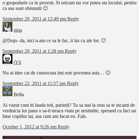
o gospodarie ca in povesti. Si oricum nu vor putea sta locului, pentru
ca asa sunt obisnuiti 🙂
September 20, 2011 at 12:49 pm
Reply
nina
@Dojo- da, nici n-am ce sa le fac, ii las cu ale lor. 🙂
September 20, 2011 at 1:28 pm
Reply
iYli
Nu ai idee cat de cunoscuta imi este povestea asta… 🙂
September 22, 2011 at 11:57 pm
Reply
Bella
Ai vazut cum iti lauda toti, parintii? Tu sa stai la oras sa te incanti de
vrednicia lor pana o sa-ti treaca viata pe nesimtite, sperand ca faci un
bine copiilor tai, asa cum am facut eu. Fals.
October 1, 2012 at 9:26 pm
Reply