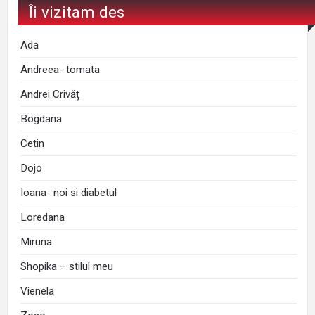
Îi vizitam des
Ada
Andreea- tomata
Andrei Crivăț
Bogdana
Cetin
Dojo
Ioana- noi si diabetul
Loredana
Miruna
Shopika – stilul meu
Vienela