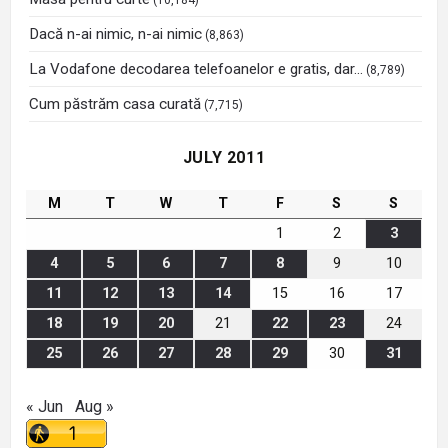
(10,184)
Dacă n-ai nimic, n-ai nimic
(8,863)
La Vodafone decodarea telefoanelor e gratis, dar…
(8,789)
Cum păstrăm casa curată
(7,715)
JULY 2011
M
T
W
T
F
S
S
1
2
3
4
5
6
7
8
9
10
11
12
13
14
15
16
17
18
19
20
21
22
23
24
25
26
27
28
29
30
31
« Jun
Aug »