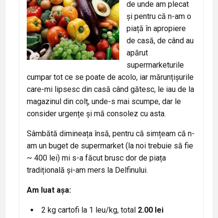
de unde am plecat
și pentru că n-am o
piață în apropiere
de casă, de când au
apărut
supermarketurile
cumpar tot ce se poate de acolo, iar mărunțișurile
care-mi lipsesc din casă când gătesc, le iau de la
magazinul din colț, unde-s mai scumpe, dar le
consider urgențe și mă consolez cu asta.
Sâmbătă dimineața însă, pentru că simțeam că n-
am un buget de supermarket (la noi trebuie să fie
~ 400 lei) mi s-a făcut brusc dor de piața
tradițională și-am mers la Delfinului.
Am luat așa:
2 kg cartofi la 1 leu/kg, total
2.00 lei