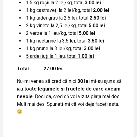
1,5 kg roșii la 2 lei/kg, total
3.00 lei
1 kg castraveți la 2 lei/kg, total
2.00 lei
1 kg ardei gras la 2,5 lei, total
2.50 lei
2 kg vinete la 2,5 lei/kg, total
5.00 lei
2 verze la 1 leu/kg, total
5.00 lei
1 kg nectarine la 3,5 lei, total
3.50 lei
1 kg prune la 3 lei/kg, total
3.00 lei
5 ardei iuți la 1 leu, total
1.00 lei
Total 27.00 lei
Nu-mi venea să cred că nici
30 lei
mi-au ajuns să
iau
toate legumele și fructele de care aveam
nevoie
. Deci da, cred că voi vizita piața mai des.
Mult mai des. Spuneti-mi că voi deja faceți asta.