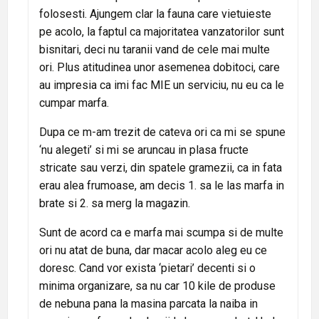
folosesti. Ajungem clar la fauna care vietuieste
pe acolo, la faptul ca majoritatea vanzatorilor sunt
bisnitari, deci nu taranii vand de cele mai multe
ori. Plus atitudinea unor asemenea dobitoci, care
au impresia ca imi fac MIE un serviciu, nu eu ca le
cumpar marfa.
Dupa ce m-am trezit de cateva ori ca mi se spune
‘nu alegeti’ si mi se aruncau in plasa fructe
stricate sau verzi, din spatele gramezii, ca in fata
erau alea frumoase, am decis 1. sa le las marfa in
brate si 2. sa merg la magazin.
Sunt de acord ca e marfa mai scumpa si de multe
ori nu atat de buna, dar macar acolo aleg eu ce
doresc. Cand vor exista ‘pietari’ decenti si o
minima organizare, sa nu car 10 kile de produse
de nebuna pana la masina parcata la naiba in