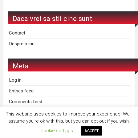
Daca vrei sa stii cine sunt
Contact
Despre mine
Meta
Log in
Entries feed
Comments feed
WordPress.org
This website uses cookies to improve your experience. We'll
assume you're ok with this, but you can opt-out if you wish.
Cookie settings
ACCEPT
Proudly powered by
WordPress
. Design by
StylishWP