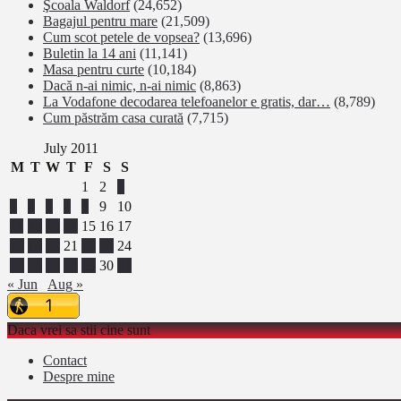
Şcoala Waldorf
(24,652)
Bagajul pentru mare
(21,509)
Cum scot petele de vopsea?
(13,696)
Buletin la 14 ani
(11,141)
Masa pentru curte
(10,184)
Dacă n-ai nimic, n-ai nimic
(8,863)
La Vodafone decodarea telefoanelor e gratis, dar…
(8,789)
Cum păstrăm casa curată
(7,715)
July 2011
M
T
W
T
F
S
S
1
2
3
4
5
6
7
8
9
10
11
12
13
14
15
16
17
18
19
20
21
22
23
24
25
26
27
28
29
30
31
« Jun
Aug »
Daca vrei sa stii cine sunt
Contact
Despre mine