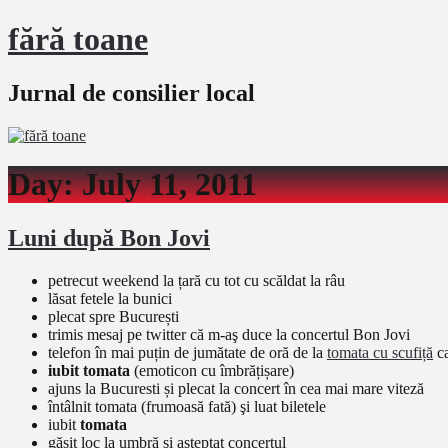
fără toane
Jurnal de consilier local
Day:
July 11, 2011
Luni după Bon Jovi
petrecut weekend la țară cu tot cu scăldat la râu
lăsat fetele la bunici
plecat spre București
trimis mesaj pe twitter că m-aş duce la concertul Bon Jovi
telefon în mai puțin de jumătate de oră de la
tomata cu scufiță
ca
iubit tomata
(emoticon cu îmbrățișare)
ajuns la Bucuresti și plecat la concert în cea mai mare viteză
întâlnit tomata (frumoasă fată) şi luat biletele
iubit
tomata
găsit loc la umbră și așteptat concertul