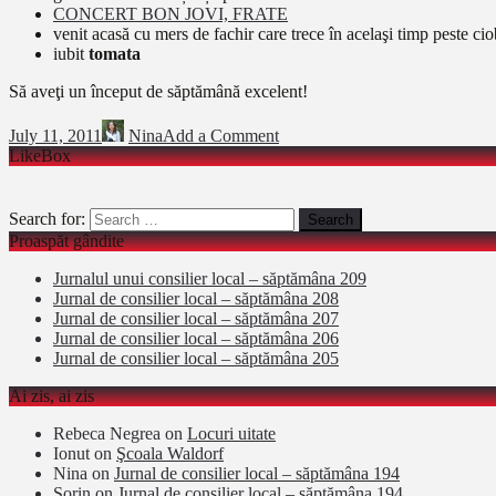
CONCERT BON JOVI, FRATE
venit acasă cu mers de fachir care trece în acelaşi timp peste ciob
iubit
tomata
Să aveţi un început de săptămână excelent!
July 11, 2011
Nina
Add a Comment
LikeBox
Search for:
Proaspăt gândite
Jurnalul unui consilier local – săptămâna 209
Jurnal de consilier local – săptămâna 208
Jurnal de consilier local – săptămâna 207
Jurnal de consilier local – săptămâna 206
Jurnal de consilier local – săptămâna 205
Ai zis, ai zis
Rebeca Negrea
on
Locuri uitate
Ionut
on
Şcoala Waldorf
Nina
on
Jurnal de consilier local – săptămâna 194
Sorin
on
Jurnal de consilier local – săptămâna 194