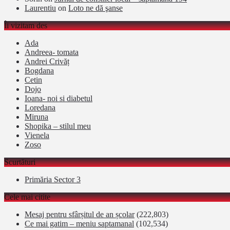
Laurentiu
on
Loto ne dă şanse
Îi vizitam des
Ada
Andreea- tomata
Andrei Crivăț
Bogdana
Cetin
Dojo
Ioana- noi si diabetul
Loredana
Miruna
Shopika – stilul meu
Vienela
Zoso
Scurtături
Primăria Sector 3
Cele mai citite
Mesaj pentru sfârșitul de an școlar
(222,803)
Ce mai gatim – meniu saptamanal
(102,534)