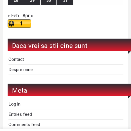
28
29
30
31
« Feb
Apr »
Daca vrei sa stii cine sunt
Contact
Despre mine
Meta
Log in
Entries feed
Comments feed