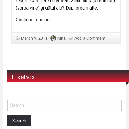
reușit. Câte fete nu vedem zilnic cu fața bronzată
(vorba vine) și gâtul alb? Dap, prea multe.
Fondul
Continue reading
de
ten
March 9, 2011
Nina
Add a Comment
cu
pensulă
LikeBox