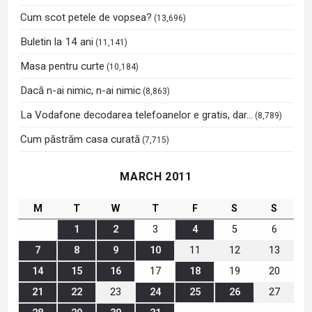
Cum scot petele de vopsea?
(13,696)
Buletin la 14 ani
(11,141)
Masa pentru curte
(10,184)
Dacă n-ai nimic, n-ai nimic
(8,863)
La Vodafone decodarea telefoanelor e gratis, dar…
(8,789)
Cum păstrăm casa curată
(7,715)
MARCH 2011
M
T
W
T
F
S
S
1
2
3
4
5
6
7
8
9
10
11
12
13
14
15
16
17
18
19
20
21
22
23
24
25
26
27