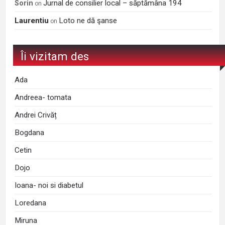
Jurnal de consilier local – săptămâna 194
Sorin
on
Laurentiu
Loto ne dă şanse
on
Îi vizitam des
Ada
Andreea- tomata
Andrei Crivăț
Bogdana
Cetin
Dojo
Ioana- noi si diabetul
Loredana
Miruna