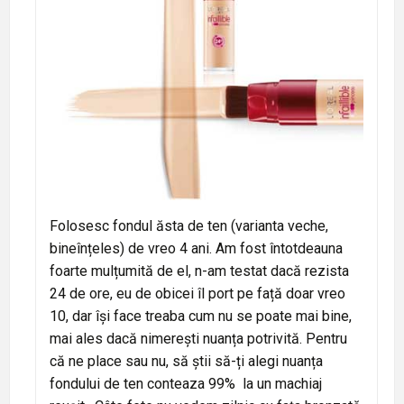
Folosesc fondul ăsta de ten (varianta veche,
bineînțeles) de vreo 4 ani. Am fost întotdeauna
foarte mulțumită de el, n-am testat dacă rezista
24 de ore, eu de obicei îl port pe față doar vreo
10, dar își face treaba cum nu se poate mai bine,
mai ales dacă nimerești nuanța potrivită. Pentru
că ne place sau nu, să știi să-ți alegi nuanța
fondului de ten conteaza 99% la un machiaj