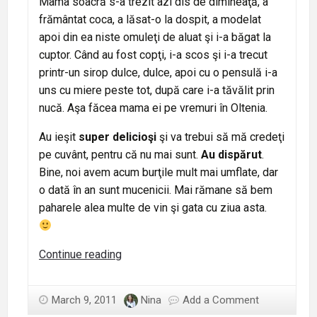
Mama soacră s-a trezit azi dis de dimineaţă, a
frământat coca, a lăsat-o la dospit, a modelat
apoi din ea niste omuleţi de aluat şi i-a băgat la
cuptor. Când au fost copţi, i-a scos şi i-a trecut
printr-un sirop dulce, dulce, apoi cu o pensulă i-a
uns cu miere peste tot, după care i-a tăvălit prin
nucă. Aşa făcea mama ei pe vremuri în Oltenia.
Au ieşit
super delicioşi
şi va trebui să mă credeţi
pe cuvânt, pentru că nu mai sunt.
Au dispărut
.
Bine, noi avem acum burţile mult mai umflate, dar
o dată în an sunt mucenicii. Mai rămane să bem
paharele alea multe de vin şi gata cu ziua asta.
Bradoşi
Continue reading
sau
mucenici
March 9, 2011
Nina
Add a Comment
olteneşti