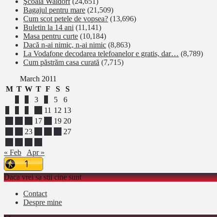
Şcoala Waldorf
(24,651)
Bagajul pentru mare
(21,509)
Cum scot petele de vopsea?
(13,696)
Buletin la 14 ani
(11,141)
Masa pentru curte
(10,184)
Dacă n-ai nimic, n-ai nimic
(8,863)
La Vodafone decodarea telefoanelor e gratis, dar…
(8,789)
Cum păstrăm casa curată
(7,715)
March 2011
M
T
W
T
F
S
S
1
2
3
4
5
6
7
8
9
10
11
12
13
14
15
16
17
18
19
20
21
22
23
24
25
26
27
28
29
30
31
« Feb
Apr »
Daca vrei sa stii cine sunt
Contact
Despre mine