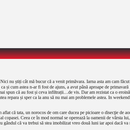
 Nici nu știți cât mă bucur că a venit primăvara. Iarna asta am cam făcut
ă și, ca și cum astea n-ar fi fost de ajuns, a avut până aproape de primav
mai spun că au fost și ceva infiltrații…de vis. Dar am rezistat ca o eroi
i putea repara și sper ca la anu să nu mai am problemele astea. In wee
 aflat că tata, un norocos de om care ducea pe picioare o disecţie de aort
s al copasei. Ceea ce în mod normal se operează la oamenii de vârsta lui
gândul că va trebui să stea imobilizat vreo două luni iar apoi dacă va m