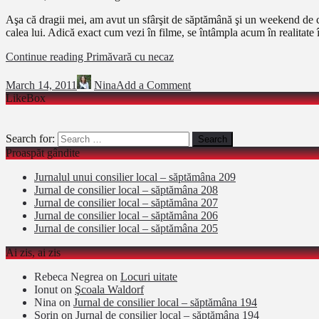
Aşa că dragii mei, am avut un sfârşit de săptămână şi un weekend de c
calea lui. Adică exact cum vezi în filme, se întâmpla acum în realitate 
Continue reading
Primăvară cu necaz
March 14, 2011
Nina
Add a Comment
LikeBox
Search for:
Proaspăt gândite
Jurnalul unui consilier local – săptămâna 209
Jurnal de consilier local – săptămâna 208
Jurnal de consilier local – săptămâna 207
Jurnal de consilier local – săptămâna 206
Jurnal de consilier local – săptămâna 205
Ai zis, ai zis
Rebeca Negrea
on
Locuri uitate
Ionut
on
Şcoala Waldorf
Nina
on
Jurnal de consilier local – săptămâna 194
Sorin
on
Jurnal de consilier local – săptămâna 194