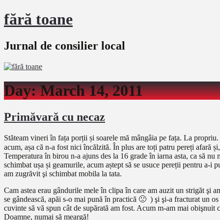
fără toane
Jurnal de consilier local
Day:
March 14, 2011
Primăvară cu necaz
Stăteam vineri în fața porții și soarele mă mângâia pe fața. La propriu.
acum, așa că n-a fost nici încălzită. În plus are toți patru pereți afar
Temperatura în birou n-a ajuns des la 16 grade în iarna asta, ca să nu 
schimbat ușa și geamurile, acum aștept să se usuce pereții pentru a-
am zugrăvit şi schimbat mobila la tata.
Cam astea erau gândurile mele în clipa în care am auzit un strigăt şi am
se gândească, apăi s-o mai pună în practică 🙁 ) şi şi-a fracturat un o
cuvinte să vă spun cât de supărată am fost. Acum m-am mai obişnuit cu 
Doamne, numai să meargă!