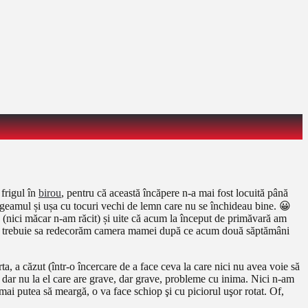
 frigul în
birou
, pentru că această încăpere n-a mai fost locuită până
ară geamul și ușa cu tocuri vechi de lemn care nu se închideau bine. 😀
nă (nici măcar n-am răcit) și uite că acum la început de primăvară am
kend trebuie sa redecorăm camera mamei după ce acum două săptămâni
a, a căzut (într-o încercare de a face ceva la care nici nu avea voie să
, dar nu la el care are grave, dar grave, probleme cu inima. Nici n-am
ai putea să meargă, o va face schiop şi cu piciorul uşor rotat. Of,