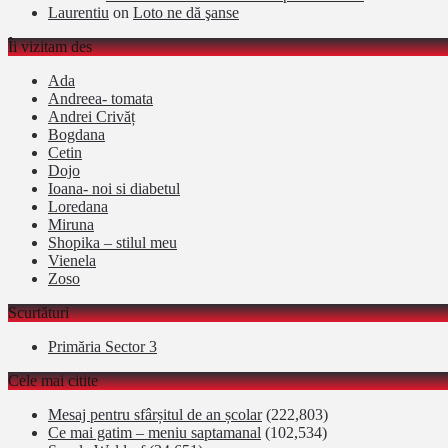
Laurentiu
on
Loto ne dă şanse
Îi vizitam des
Ada
Andreea- tomata
Andrei Crivăț
Bogdana
Cetin
Dojo
Ioana- noi si diabetul
Loredana
Miruna
Shopika – stilul meu
Vienela
Zoso
Scurtături
Primăria Sector 3
Cele mai citite
Mesaj pentru sfârșitul de an școlar
(222,803)
Ce mai gatim – meniu saptamanal
(102,534)