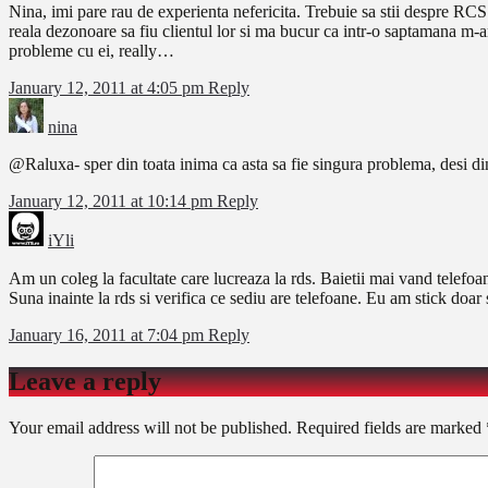
Nina, imi pare rau de experienta nefericita. Trebuie sa stii despre RCS 
reala dezonoare sa fiu clientul lor si ma bucur ca intr-o saptamana m-am
probleme cu ei, really…
January 12, 2011 at 4:05 pm
Reply
nina
@Raluxa- sper din toata inima ca asta sa fie singura problema, desi din
January 12, 2011 at 10:14 pm
Reply
iYli
Am un coleg la facultate care lucreaza la rds. Baietii mai vand telefoane
Suna inainte la rds si verifica ce sediu are telefoane. Eu am stick doar
January 16, 2011 at 7:04 pm
Reply
Leave a reply
Your email address will not be published.
Required fields are marked