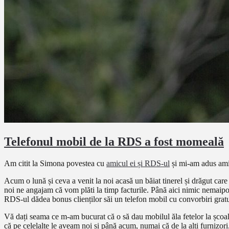
Telefonul mobil de la RDS a fost momeală
Am citit la Simona povestea cu
amicul ei și RDS-ul
și mi-am adus amin
Acum o lună și ceva a venit la noi acasă un băiat tinerel și drăgut care
noi ne angajam că vom plăti la timp facturile. Până aici nimic nemaipo
RDS-ul dădea bonus clienților săi un telefon mobil cu convorbiri gratuite
Vă dați seama ce m-am bucurat că o să dau mobilul ăla fetelor la școal
că pe celelalte le aveam noi și până acum, numai că de la alți furnizor