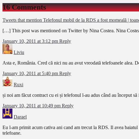
16 Comments
Tweets that mention Telefonul mobil de la RDS a fost momeală | toan
[…] This post was mentioned on Twitter by Nina Costea. Nina Coste
January 10, 2011 at 3:12 pm
Reply
Liviu
Asta e, România. Cred că nici nu au avut vreodată telefoanele alea. D
January 10, 2011 at 5:40 pm
Reply
Ruxi
și noi am făcut contract cu ei și telefonul l-au adus când au început să 
January 10, 2011 at 10:49 pm
Reply
Darael
Eu l-am primit acum cativa ani cand am trecut la RDS. Il avea baiatul c
telefoane.