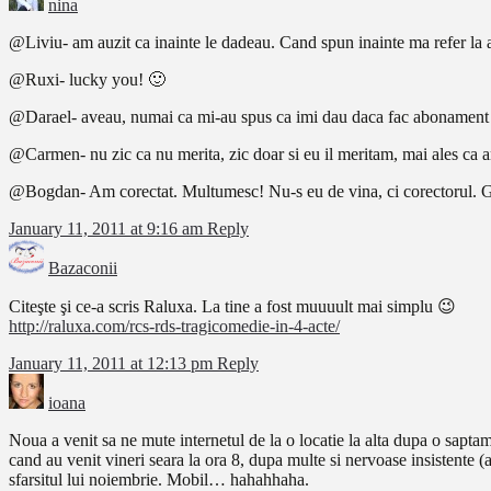
nina
@Liviu- am auzit ca inainte le dadeau. Cand spun inainte ma refer la 
@Ruxi- lucky you! 🙂
@Darael- aveau, numai ca mi-au spus ca imi dau daca fac abonament
@Carmen- nu zic ca nu merita, zic doar si eu il meritam, mai ales ca am 
@Bogdan- Am corectat. Multumesc! Nu-s eu de vina, ci corectorul. 
January 11, 2011 at 9:16 am
Reply
Bazaconii
Citeşte şi ce-a scris Raluxa. La tine a fost muuuult mai simplu 😉
http://raluxa.com/rcs-rds-tragicomedie-in-4-acte/
January 11, 2011 at 12:13 pm
Reply
ioana
Noua a venit sa ne mute internetul de la o locatie la alta dupa o saptam
cand au venit vineri seara la ora 8, dupa multe si nervoase insistente 
sfarsitul lui noiembrie. Mobil… hahahhaha.