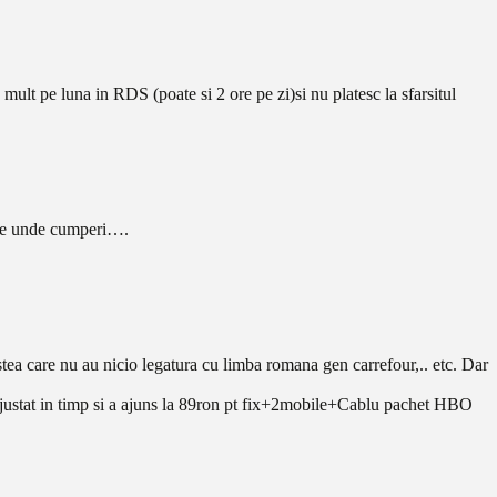
mult pe luna in RDS (poate si 2 ore pe zi)si nu platesc la sfarsitul
r de unde cumperi….
ea care nu au nicio legatura cu limba romana gen carrefour,.. etc. Dar
ajustat in timp si a ajuns la 89ron pt fix+2mobile+Cablu pachet HBO