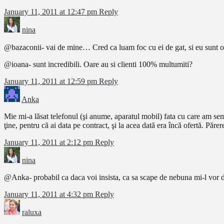
January 11, 2011 at 12:47 pm
Reply
nina
@bazaconii- vai de mine… Cred ca luam foc cu ei de gat, si eu sunt 
@ioana- sunt incredibili. Oare au si clienti 100% multumiti?
January 11, 2011 at 12:59 pm
Reply
Anka
Mie mi-a lăsat telefonul (şi anume, aparatul mobil) fata cu care am semn
ţine, pentru că ai data pe contract, şi la acea dată era încă ofertă. Păre
January 11, 2011 at 2:12 pm
Reply
nina
@Anka- probabil ca daca voi insista, ca sa scape de nebuna mi-l vor
January 11, 2011 at 4:32 pm
Reply
raluxa