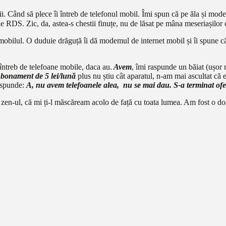
tii. Când să plece îi întreb de telefonul mobil. Îmi spun că pe ăla și mod
ile RDS. Zic, da, astea-s chestii finuțe, nu de lăsat pe mâna meseriașilor 
bilul. O duduie drăguță îi dă modemul de internet mobil și îi spune că n
 întreb de telefoane mobile, daca au.
Avem
, îmi raspunde un băiat (ușor
bonament de 5 lei/lună
plus nu știu cât aparatul, n-am mai ascultat că
răspunde:
A, nu avem telefoanele alea, nu se mai dau. S-a terminat ofe
ic zen-ul, că mi ți-l măscăream acolo de față cu toata lumea. Am fost o 