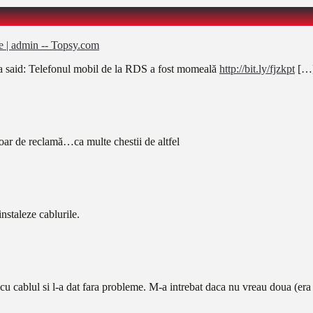
e | admin -- Topsy.com
a said: Telefonul mobil de la RDS a fost momeală
http://bit.ly/fjzkpt
[…
oar de reclamă…ca multe chestii de altfel
instaleze cablurile.
u cablul si l-a dat fara probleme. M-a intrebat daca nu vreau doua (era c