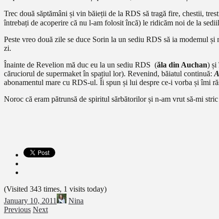
Trec două săptămâni și vin băieții de la RDS să tragă fire, chestii, tres
întrebați de acoperire că nu l-am folosit încă) le ridicăm noi de la sedi
Peste vreo două zile se duce Sorin la un sediu RDS să ia modemul și mo
zi.
Înainte de Revelion mă duc eu la un sediu RDS (
ăla din Auchan
) și
căruciorul de supermaket în spațiul lor). Revenind, băiatul continuă:
A
abonamentul mare cu RDS-ul. Îi spun și lui despre ce-i vorba și îmi 
Noroc că eram pătrunsă de spiritul sărbătorilor și n-am vrut să-mi str
(Visited 343 times, 1 visits today)
January 10, 2011
Nina
Previous
Next