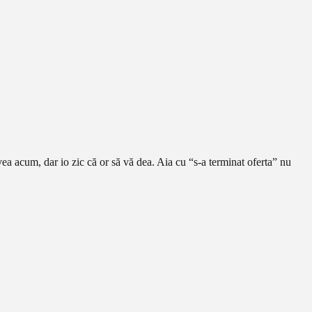
vea acum, dar io zic că or să vă dea. Aia cu “s-a terminat oferta” nu