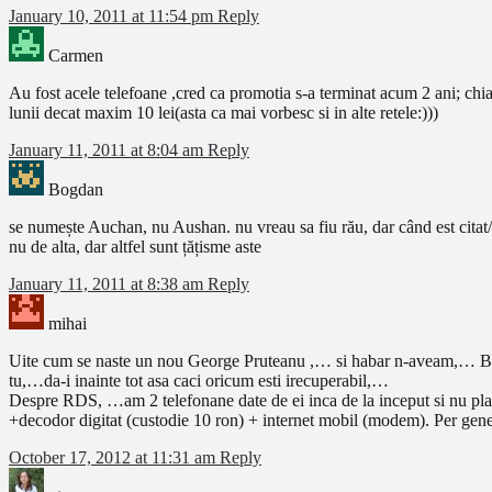
January 10, 2011 at 11:54 pm
Reply
Carmen
Au fost acele telefoane ,cred ca promotia s-a terminat acum 2 ani; chia
lunii decat maxim 10 lei(asta ca mai vorbesc si in alte retele:)))
January 11, 2011 at 8:04 am
Reply
Bogdan
se numește Auchan, nu Aushan. nu vreau sa fiu rău, dar când est citat
nu de alta, dar altfel sunt țățisme aste
January 11, 2011 at 8:38 am
Reply
mihai
Uite cum se naste un nou George Pruteanu ,… si habar n-aveam,… Bogdan
tu,…da-i inainte tot asa caci oricum esti irecuperabil,…
Despre RDS, …am 2 telefonane date de ei inca de la inceput si nu pla
+decodor digitat (custodie 10 ron) + internet mobil (modem). Per gener
October 17, 2012 at 11:31 am
Reply