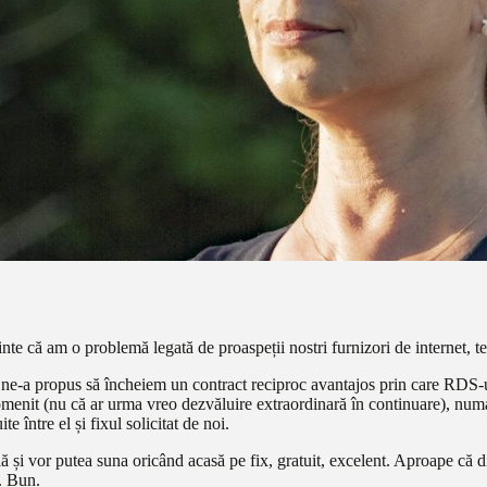
te că am o problemă legată de proaspeții nostri furnizori de internet, te
 ne-a propus să încheiem un contract reciproc avantajos prin care RDS-ul 
menit (nu că ar urma vreo dezvăluire extraordinară în continuare), numa
 între el și fixul solicitat de noi.
ă și vor putea suna oricând acasă pe fix, gratuit, excelent. Aproape că d
i. Bun.