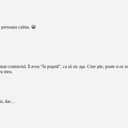
o persoana calma. 😀
at contractul, îl avea “în poşetă”, ca să zic aşa. Cine ştie, poate n-or a
rea mea.
 da, dar…