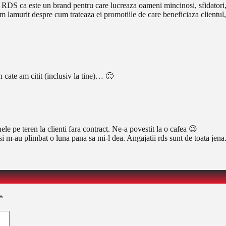
RDS ca este un brand pentru care lucreaza oameni mincinosi, sfidatori, li
 lamurit despre cum trateaza ei promotiile de care beneficiaza clientul, 
 cate am citit (inclusiv la tine)… 🙁
le pe teren la clienti fara contract. Ne-a povestit la o cafea 😉
 si m-au plimbat o luna pana sa mi-l dea. Angajatii rds sunt de toata jena
*