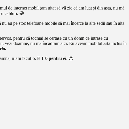
emul de internet mobil (am uitat să vă zic că am luat și din asta, nu mă
cu cabluri. 😀
u au pe stoc telefoane mobile să mai încerce la alte sedii sau în altă
 nervos, pentru că tocmai se certase cu un domn ce intrase cu
 eu, vezi doamne, nu mă încadram aici. Eu aveam mobilul ăsta inclus în
rta.
doamnă, n-am făcut-o.
E 1-0 pentru ei
. 🙂