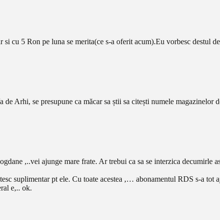
r si cu 5 Ron pe luna se merita(ce s-a oferit acum).Eu vorbesc destul de 
/a de Arhi, se presupune ca măcar sa știi sa citești numele magazinelo
e ,..vei ajunge mare frate. Ar trebui ca sa se interzica decumirle ast
tesc suplimentar pt ele. Cu toate acestea ,… abonamentul RDS s-a tot 
al e,.. ok.