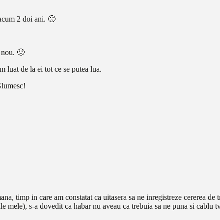
acum 2 doi ani. 🙁
 nou. 🙁
luat de la ei tot ce se putea lua.
Glumesc!
ana, timp in care am constatat ca uitasera sa ne inregistreze cererea de t
(ale mele), s-a dovedit ca habar nu aveau ca trebuia sa ne puna si cablu 