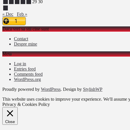
24
25
26
27
28
29
30
31
« Dec
Feb »
Daca vrei sa stii cine sunt
Contact
Despre mine
Meta
Log in
Entries feed
Comments feed
WordPress.org
Proudly powered by
WordPress
. Design by
StylishWP
This website uses cookies to improve your experience. We'll assume yo
Privacy & Cookies Policy
Close