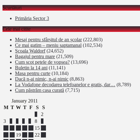
Scurtături
Primăria Sector 3
Cele mai citite
Mesaj pentru sfârșitul de an școlar
(222,803)
Ce mai gatim – meniu saptamanal
(102,534)
Şcoala Waldorf
(24,652)
Bagajul pentru mare
(21,509)
Cum scot petele de vopsea?
(13,696)
Buletin la 14 ani
(11,141)
Masa pentru curte
(10,184)
Dacă n-ai nimic, n-ai nimic
(8,863)
La Vodafone decodarea telefoanelor e gratis, dar…
(8,789)
Cum păstrăm casa curată
(7,715)
January 2011
M
T
W
T
F
S
S
1
2
3
4
5
6
7
8
9
10
11
12
13
14
15
16
17
18
19
20
21
22
23