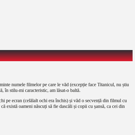
inte numele filmelor pe care le văd (excepție face Titanicul, nu știu
 în stilu-mi caracteristic, am lăsat-o baltă.
hi pe ecran (celălalt ochi era închis) și văd o secvență din filmul cu
 că există oameni născuți să fie dascăli și copii cu șansă, ca cei din