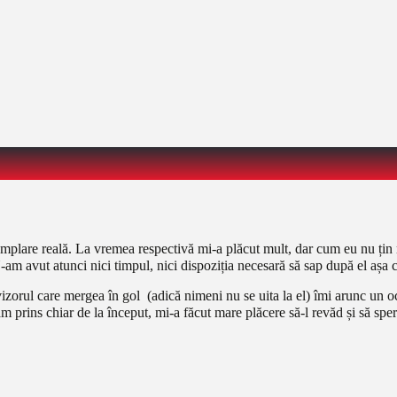
mplare reală. La vremea respectivă mi-a plăcut mult, dar cum eu nu țin m
m avut atunci nici timpul, nici dispoziția necesară să sap după el așa că,
izorul care mergea în gol (adică nimeni nu se uita la el) îmi arunc un oc
am prins chiar de la început, mi-a făcut mare plăcere să-l revăd și să sper