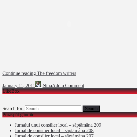
Continue reading
The freedom writers
January 11, 2011
Nina
Add a Comment
LikeBox
Search for:
Proaspăt gândite
Jurnalul unui consilier local – săptămâna 209
Jurnal de consilier local – săptămâna 208
Jurnal de consilier local – săptămâna 207