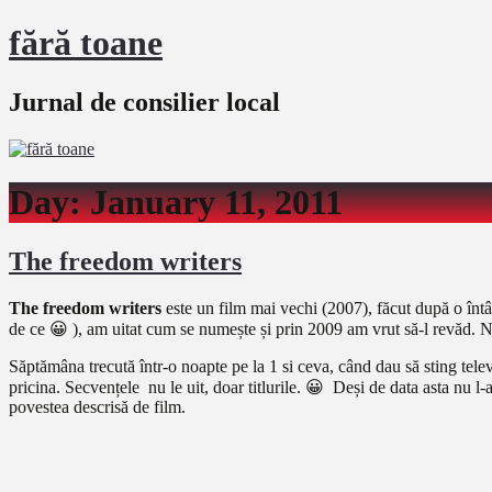
fără toane
Jurnal de consilier local
Day:
January 11, 2011
The freedom writers
The freedom writers
este un film mai vechi (2007), făcut după o întâ
de ce 😀 ), am uitat cum se numește și prin 2009 am vrut să-l revăd. N-a
Săptămâna trecută într-o noapte pe la 1 si ceva, când dau să sting telev
pricina. Secvențele nu le uit, doar titlurile. 😀 Deși de data asta nu l-
povestea descrisă de film.