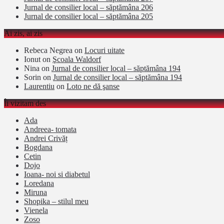
Jurnal de consilier local – săptămâna 206
Jurnal de consilier local – săptămâna 205
Ai zis, ai zis
Rebeca Negrea
on
Locuri uitate
Ionut
on
Şcoala Waldorf
Nina
on
Jurnal de consilier local – săptămâna 194
Sorin
on
Jurnal de consilier local – săptămâna 194
Laurentiu
on
Loto ne dă şanse
Îi vizitam des
Ada
Andreea- tomata
Andrei Crivăț
Bogdana
Cetin
Dojo
Ioana- noi si diabetul
Loredana
Miruna
Shopika – stilul meu
Vienela
Zoso