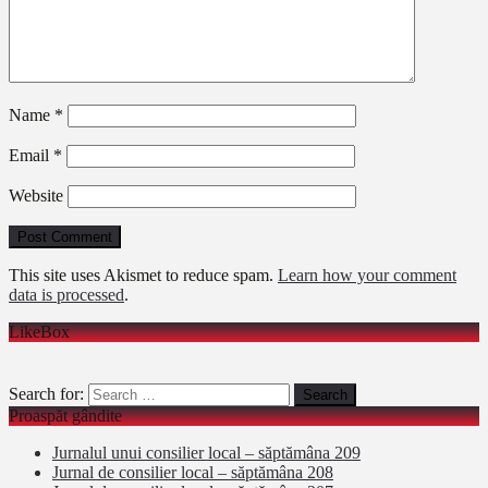
Name
*
Email
*
Website
This site uses Akismet to reduce spam.
Learn how your comment
data is processed
.
LikeBox
Search for:
Proaspăt gândite
Jurnalul unui consilier local – săptămâna 209
Jurnal de consilier local – săptămâna 208