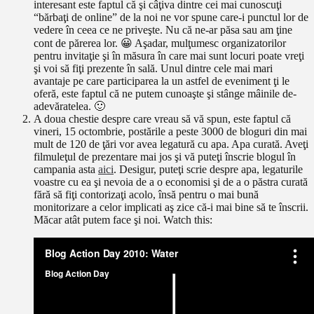
interesant este faptul că şi câţiva dintre cei mai cunoscuţi
“bărbaţi de online” de la noi ne vor spune care-i punctul lor de
vedere în ceea ce ne priveşte. Nu că ne-ar păsa sau am ţine
cont de părerea lor. 😀 Aşadar, mulţumesc organizatorilor
pentru invitaţie şi în măsura în care mai sunt locuri poate vreţi
şi voi să fiţi prezente în sală. Unul dintre cele mai mari
avantaje pe care participarea la un astfel de eveniment ţi le
oferă, este faptul că ne putem cunoaşte şi stânge mâinile de-
adevăratelea. 🙂
A doua chestie despre care vreau să vă spun, este faptul că
vineri, 15 octombrie, postările a peste 3000 de bloguri din mai
mult de 120 de ţări vor avea legatură cu apa. Apa curată. Aveţi
filmuleţul de prezentare mai jos şi vă puteţi înscrie blogul în
campania asta
aici
. Desigur, puteţi scrie despre apa, legaturile
voastre cu ea şi nevoia de a o economisi şi de a o păstra curată
fără să fiţi contorizaţi acolo, însă pentru o mai bună
monitorizare a celor implicati aş zice că-i mai bine să te înscrii.
Măcar atât putem face şi noi. Watch this: