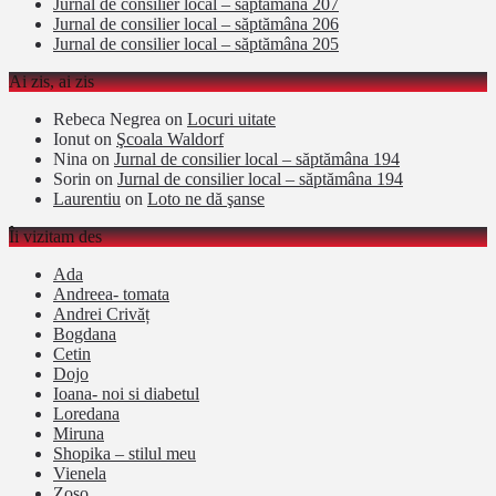
Jurnal de consilier local – săptămâna 207
Jurnal de consilier local – săptămâna 206
Jurnal de consilier local – săptămâna 205
Ai zis, ai zis
Rebeca Negrea
on
Locuri uitate
Ionut
on
Şcoala Waldorf
Nina
on
Jurnal de consilier local – săptămâna 194
Sorin
on
Jurnal de consilier local – săptămâna 194
Laurentiu
on
Loto ne dă şanse
Îi vizitam des
Ada
Andreea- tomata
Andrei Crivăț
Bogdana
Cetin
Dojo
Ioana- noi si diabetul
Loredana
Miruna
Shopika – stilul meu
Vienela
Zoso