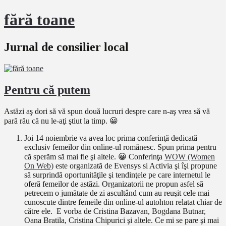
fără toane
Jurnal de consilier local
Pentru că putem
Astăzi aş dori să vă spun două lucruri despre care n-aş vrea să vă
pară rău că nu le-aţi ştiut la timp. 😀
Joi 14 noiembrie va avea loc prima conferinţă dedicată
exclusiv femeilor din online-ul românesc. Spun prima pentru
că sperăm să mai fie şi altele. 😀 Conferinţa
WOW (Women
On Web)
este organizată de Evensys si Activia şi îşi propune
să surprindă oportunităţile şi tendinţele pe care internetul le
oferă femeilor de astăzi. Organizatorii ne propun asfel să
petrecem o jumătate de zi ascultând cum au reuşit cele mai
cunoscute dintre femeile din online-ul autohton relatat chiar de
către ele. E vorba de Cristina Bazavan, Bogdana Butnar,
Oana Bratila, Cristina Chipurici şi altele. Ce mi se pare şi mai