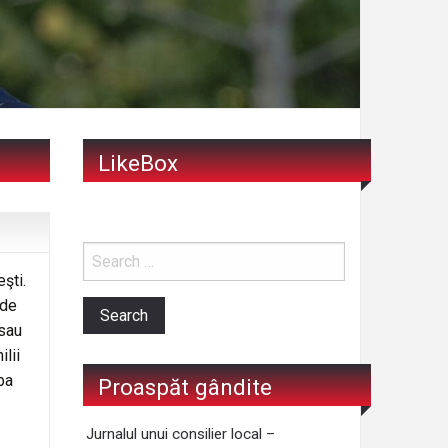
LikeBox
şti.
 de
 sau
lii
ba
Proaspăt gândite
Jurnalul unui consilier local –