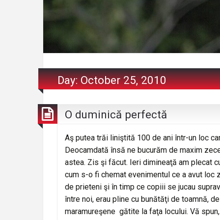
Day:
October 25, 2010
O duminică perfectă
Aş putea trăi liniştită 100 de ani într-un loc c
Deocamdată însă ne bucurăm de maxim zece zil
astea. Zis şi făcut. Ieri dimineaţă am plecat c
cum s-o fi chemat evenimentul ce a avut loc zil
de prieteni şi în timp ce copiii se jucau supra
între noi, erau pline cu bunătăţi de toamnă, 
maramureşene gătite la faţa locului. Vă spun,