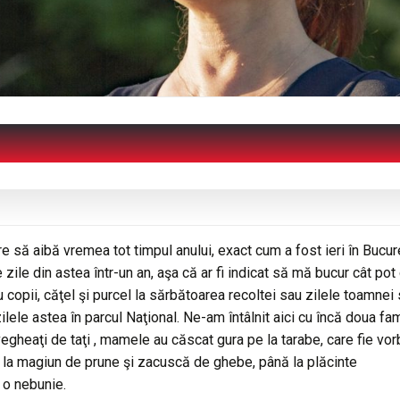
are să aibă vremea tot timpul anului, exact cum a fost ieri în Bucure
e din astea într-un an, aşa că ar fi indicat să mă bucur cât pot
u copii, căţel şi purcel la sărbătoarea recoltei sau zilele toamnei
ele astea în parcul Naţional. Ne-am întâlnit aici cu încă doua fami
vegheaţi de taţi , mamele au căscat gura pe la tarabe, care fie vor
de la magiun de prune şi zacuscă de ghebe, până la plăcinte
 o nebunie.