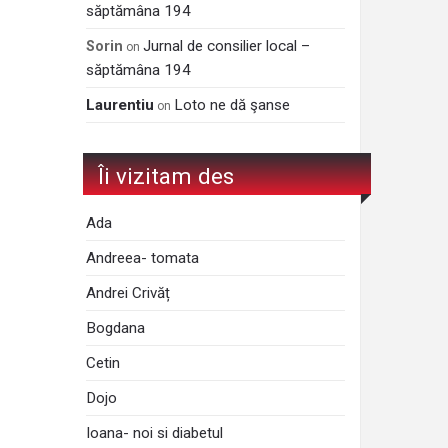
săptămâna 194
Jurnal de consilier local –
Sorin
on
săptămâna 194
Laurentiu
Loto ne dă şanse
on
Îi vizitam des
Ada
Andreea- tomata
Andrei Crivăț
Bogdana
Cetin
Dojo
Ioana- noi si diabetul