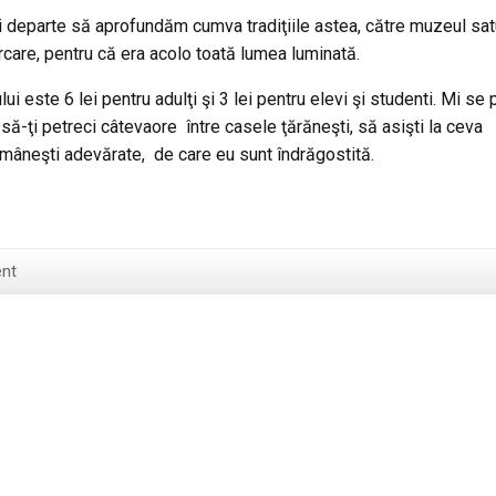
i departe să aprofundăm cumva tradiţiile astea, către muzeul satu
care, pentru că era acolo toată lumea luminată.
lui este 6 lei pentru adulţi şi 3 lei pentru elevi şi studenti. Mi se 
 să-ţi petreci câtevaore între casele ţărăneşti, să asişti la ceva
omâneşti adevărate, de care eu sunt îndrăgostită.
nt