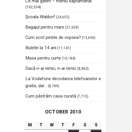
Ce mai gatim – meniu saptamanal
(102,534)
Şcoala Waldorf
(24,652)
Bagajul pentru mare
(21,509)
Cum scot petele de vopsea?
(13,696)
Buletin la 14 ani
(11,141)
Masa pentru curte
(10,184)
Dacă n-ai nimic, n-ai nimic
(8,863)
La Vodafone decodarea telefoanelor e
gratis, dar…
(8,789)
Cum păstrăm casa curată
(7,715)
OCTOBER 2010
M
T
W
T
F
S
S