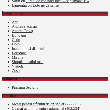
Sorin
on
Jurnal de consilier local – săptămâna 194
Laurentiu
on
Loto ne dă şanse
Îi vizitam des
Ada
Andreea- tomata
Andrei Crivăț
Bogdana
Cetin
Dojo
Ioana- noi si diabetul
Loredana
Miruna
Shopika – stilul meu
Vienela
Zoso
Scurtături
Primăria Sector 3
Cele mai citite
Mesaj pentru sfârșitul de an școlar
(222,803)
Ce mai gatim – meniu saptamanal
(102,534)