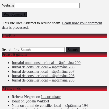
Website
This site uses Akismet to reduce spam.
Learn how your comment
data is processed
.
LikeBox
Search for:
Proaspăt gândite
Jurnalul unui consilier local – săptămâna 209
Jurnal de consilier local – săptămâna 208
Jurnal de consilier local – săptămâna 207
Jurnal de consilier local – săptămâna 206
Jurnal de consilier local – săptămâna 205
Ai zis, ai zis
Rebeca Negrea
on
Locuri uitate
Ionut
on
Şcoala Waldorf
Nina
on
Jurnal de consilier local – săptămâna 194