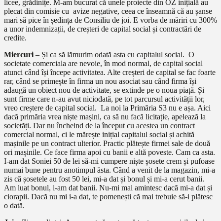
licee, grădinițe. M-am bucurat că unele proiecte din OZ inițială au
plecat din comisie cu avize negative, ceea ce înseamnă că au șanse
mari să pice în ședința de Consiliu de joi. E vorba de măriri cu 300%
a unor indemnizații, de creșteri de capital social și contractări de
credite.
Miercuri
– Și ca să lămurim odată asta cu capitalul social. O
societate comerciala are nevoie, în mod normal, de capital social
atunci când își începe activitatea. Alte creșteri de capital se fac foarte
rar, când se primește în firma un nou asociat sau când firma își
adaugă un obiect nou de activitate, se extinde pe o noua piață. Și
sunt firme care n-au avut niciodată, pe tot parcursul activității lor,
vreo creștere de capital social. La noi la Primăria S3 nu e așa. Aici
dacă primăria vrea niște mașini, ca să nu facă licitație, apelează la
societăți. Dar nu încheind de la început cu acestea un contract
comercial normal, ci le mărește inițial capitalul social și achită
mașinile pe un contract ulterior. Practic plătește firmei sale de două
ori mașinile. Ce face firma apoi cu banii e altă poveste. Cam ca asta.
I-am dat Soniei 50 de lei să-mi cumpere niște șosete crem și pufoase
numai bune pentru anotimpul ăsta. Când a venit de la magazin, mi-a
zis că șosetele au fost 50 lei, mi-a dat și bonul și mi-a cerut banii.
Am luat bonul, i-am dat banii. Nu-mi mai amintesc dacă mi-a dat și
ciorapii. Dacă nu mi i-a dat, te pomenești că mai trebuie să-i plătesc
o dată.