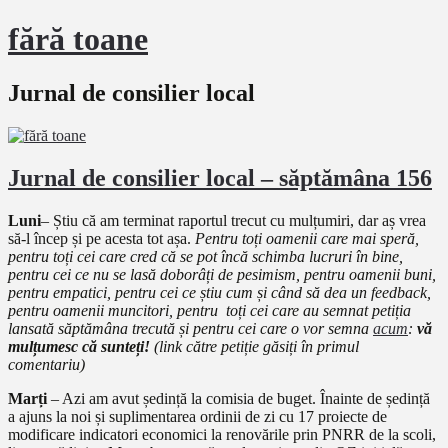
fără toane
Jurnal de consilier local
Jurnal de consilier local – săptămâna 156
Luni
– Știu că am terminat raportul trecut cu mulțumiri, dar aș vrea
să-l încep și pe acesta tot așa.
Pentru toți oamenii care mai speră,
pentru toți cei care cred că se pot încă schimba lucruri în bine,
pentru cei ce nu se lasă doborâți de pesimism, pentru oamenii buni,
pentru empatici, pentru cei ce știu cum și când să dea un feedback,
pentru oamenii muncitori, pentru toți cei care au semnat petiția
lansată săptămâna trecută și pentru cei care o vor semna
acum
:
vă
mulțumesc că sunteți!
(link către petiție găsiți în primul
comentariu)
Marți
– Azi am avut ședință la comisia de buget. Înainte de ședință
a ajuns la noi și suplimentarea ordinii de zi cu 17 proiecte de
modificare indicatori economici la renovările prin PNRR de la scoli,