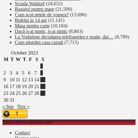
Şcoala Waldorf
(24,652)
Bagajul pentru mare
(21,509)
Cum scot petele de vopsea?
(13,696)
Buletin la 14 ani
(11,141)
Masa pentru curte
(10,184)
Dacă n-ai nimic, n-ai nimic
(8,863)
La Vodafone decodarea telefoanelor e gratis, dar…
(8,789)
Cum păstrăm casa curată
(7,715)
October 2023
M
T
W
T
F
S
S
1
2
3
4
5
6
7
8
9
10
11
12
13
14
15
16
17
18
19
20
21
22
23
24
25
26
27
28
29
30
31
« Sep
Nov »
Daca vrei sa stii cine sunt
Contact