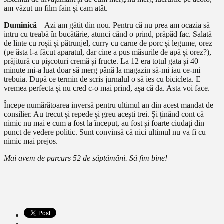
am văzut un film fain și cam atât.
Duminică
– Azi am gătit din nou. Pentru că nu prea am ocazia să
intru cu treabă în bucătărie, atunci când o prind, prăpăd fac. Salată
de linte cu roșii și pătrunjel, curry cu carne de porc și legume, orez
(pe ăsta l-a făcut aparatul, dar cine a pus măsurile de apă și orez?),
prăjitură cu pișcoturi cremă și fructe. La 12 era totul gata și 40
minute mi-a luat doar să merg până la magazin să-mi iau ce-mi
trebuia. După ce termin de scris jurnalul o să ies cu bicicleta. E
vremea perfecta și nu cred c-o mai prind, așa că da. Asta voi face.
Începe numărătoarea inversă pentru ultimul an din acest mandat de
consilier. Au trecut și repede și greu acești trei. Și ținând cont că
nimic nu mai e cum a fost la început, au fost și foarte ciudați din
punct de vedere politic. Sunt convinsă că nici ultimul nu va fi cu
nimic mai prejos.
Mai avem de parcurs 52 de săptămâni. Să fim bine!