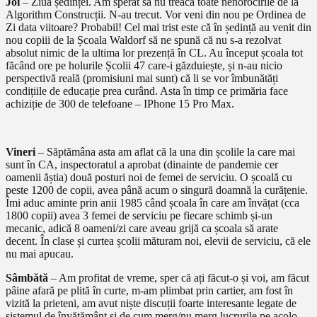
Joi
– Ziua ședinței. Am sperat să nu treacă toate nenorocirile de la
Algorithm Construcții. N-au trecut. Vor veni din nou pe Ordinea de
Zi data viitoare? Probabil! Cel mai trist este că în ședință au venit din
nou copiii de la Școala Waldorf să ne spună că nu s-a rezolvat
absolut nimic de la ultima lor prezență în CL. Au început școala tot
făcând ore pe holurile Școlii 47 care-i găzduiește, și n-au nicio
perspectivă reală (promisiuni mai sunt) că li se vor îmbunătăți
condițiile de educație prea curând. Asta în timp ce primăria face
achiziție de 300 de telefoane – IPhone 15 Pro Max.
Vineri
– Săptămâna asta am aflat că la una din școlile la care mai
sunt în CA, inspectoratul a aprobat (dinainte de pandemie cer
oamenii ăștia) două posturi noi de femei de serviciu. O școală cu
peste 1200 de copii, avea până acum o singură doamnă la curățenie.
Îmi aduc aminte prin anii 1985 când școala în care am învățat (cca
1800 copii) avea 3 femei de serviciu pe fiecare schimb și-un
mecanic, adică 8 oameni/zi care aveau grijă ca școala să arate
decent. În clase și curtea școlii măturam noi, elevii de serviciu, că ele
nu mai apucau.
Sâmbătă
– Am profitat de vreme, sper că ați făcut-o și voi, am făcut
pâine afară pe plită în curte, m-am plimbat prin cartier, am fost în
vizită la prieteni, am avut niște discuții foarte interesante legate de
sistemul de învățământ și de cum merg/nu merg lucrurile pe acolo,