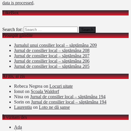
data is processed
.
LikeBox
Search for:
Proaspăt gândite
Jurnalul unui consilier local – săptămâna 209
Jurnal de consilier local – săptămâna 208
Jurnal de consilier local – săptămâna 207
Jurnal de consilier local – săptămâna 206
Jurnal de consilier local – săptămâna 205
Ai zis, ai zis
Rebeca Negrea
on
Locuri uitate
Ionut
on
Şcoala Waldorf
Nina
on
Jurnal de consilier local – săptămâna 194
Sorin
on
Jurnal de consilier local – săptămâna 194
Laurentiu
on
Loto ne dă şanse
Îi vizitam des
Ada