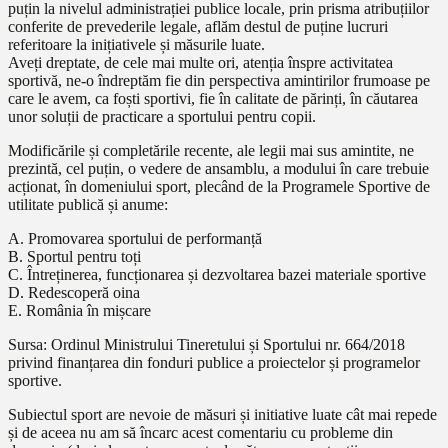
puțin la nivelul administrației publice locale, prin prisma atribuțiilor
conferite de prevederile legale, aflăm destul de puține lucruri
referitoare la inițiativele și măsurile luate.
Aveți dreptate, de cele mai multe ori, atenția înspre activitatea
sportivă, ne-o îndreptăm fie din perspectiva amintirilor frumoase pe
care le avem, ca foști sportivi, fie în calitate de părinți, în căutarea
unor soluții de practicare a sportului pentru copii.
Modificările și completările recente, ale legii mai sus amintite, ne
prezintă, cel puțin, o vedere de ansamblu, a modului în care trebuie
acționat, în domeniului sport, plecând de la Programele Sportive de
utilitate publică și anume:
A. Promovarea sportului de performanță
B. Sportul pentru toți
C. Întreținerea, funcționarea și dezvoltarea bazei materiale sportive
D. Redescoperă oina
E. România în mișcare
Sursa: Ordinul Ministrului Tineretului și Sportului nr. 664/2018
privind finanțarea din fonduri publice a proiectelor și programelor
sportive.
Subiectul sport are nevoie de măsuri și initiative luate cât mai repede
și de aceea nu am să încarc acest comentariu cu probleme din