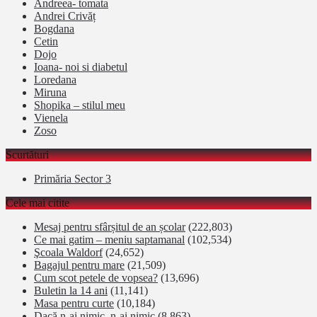
Andreea- tomata
Andrei Crivăț
Bogdana
Cetin
Dojo
Ioana- noi si diabetul
Loredana
Miruna
Shopika – stilul meu
Vienela
Zoso
Scurtături
Primăria Sector 3
Cele mai citite
Mesaj pentru sfârșitul de an școlar
(222,803)
Ce mai gatim – meniu saptamanal
(102,534)
Şcoala Waldorf
(24,652)
Bagajul pentru mare
(21,509)
Cum scot petele de vopsea?
(13,696)
Buletin la 14 ani
(11,141)
Masa pentru curte
(10,184)
Dacă n-ai nimic, n-ai nimic
(8,863)