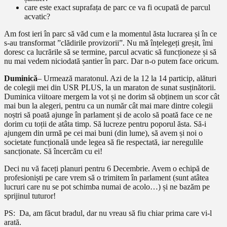
care este exact suprafața de parc ce va fi ocupată de parcul
acvatic?
Am fost ieri în parc să văd cum e la momentul ăsta lucrarea și în ce
s-au transformat ”clădirile provizorii”. Nu mă înțelegeți greșit, îmi
doresc ca lucrările să se termine, parcul acvatic să funcționeze și să
nu mai vedem niciodată șantier în parc. Dar n-o putem face oricum.
Duminică
– Urmează maratonul. Azi de la 12 la 14 particip, alături
de colegii mei din USR PLUS, la un maraton de sunat susținătorii.
Duminica viitoare mergem la vot și ne dorim să obținem un scor cât
mai bun la alegeri, pentru ca un număr cât mai mare dintre colegii
noștri să poată ajunge în parlament și de acolo să poată face ce ne
dorim cu toții de atâta timp. Să lucreze pentru poporul ăsta. Să-i
ajungem din urmă pe cei mai buni (din lume), să avem și noi o
societate funcțională unde legea să fie respectată, iar neregulile
sancționate. Să încercăm cu ei!
Deci nu vă faceți planuri pentru 6 Decembrie. Avem o echipă de
profesioniști pe care vrem să o trimitem în parlament (sunt atâtea
lucruri care nu se pot schimba numai de acolo…) și ne bazăm pe
sprijinul tuturor!
PS: Da, am făcut bradul, dar nu vreau să fiu chiar prima care vi-l
arată.