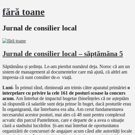
fără toane
Jurnal de consilier local
Jurnal de consilier local – săptămâna 5
Săptămâna și ședința. Le-am pierdut numărul deja. Noroc că am un
sistem de management al documentelor care mă ajută, că altfel am
impresia că sunt consilier de-o viață.
Luni-
În primul rând, dimineață am trimis către aparatul primăriei
o
interpelare cu privire la cele 161 de posturi scoase la concurs
acum
. Am întrebat de impactul bugetar (bineînțeles că ne așteptăm
să răspundă că salariile sunt deja prinse în buget, dacă posturile erau
în organigramă, dar întrebarea era alta. Am cerut fundamentarea
necesarului acestor posturi, mai ales că 48 sunt pentru complexul
acvatic din parcul Pantelimon, care e departe de a avea o situație
clară a stadiului lucrărilor. Și-am mai întrebat de oportunitatea
organizării de concursuri de angajare acum când alte autorități locale