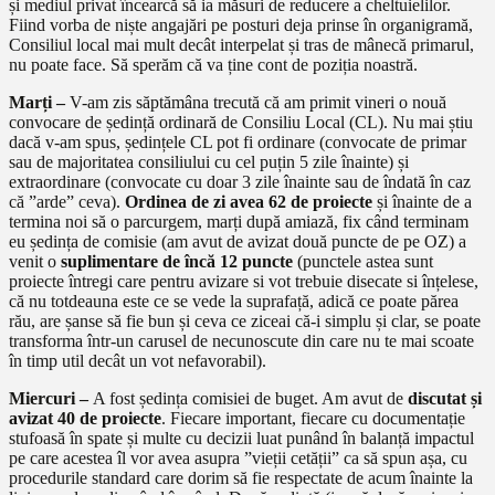
și mediul privat încearcă să ia măsuri de reducere a cheltuielilor.
Fiind vorba de niște angajări pe posturi deja prinse în organigramă,
Consiliul local mai mult decât interpelat și tras de mânecă primarul,
nu poate face. Să sperăm că va ține cont de poziția noastră.
Marți –
V-am zis săptămâna trecută că am primit vineri o nouă
convocare de ședință ordinară de Consiliu Local (CL). Nu mai știu
dacă v-am spus, ședințele CL pot fi ordinare (convocate de primar
sau de majoritatea consiliului cu cel puțin 5 zile înainte) și
extraordinare (convocate cu doar 3 zile înainte sau de îndată în caz
că ”arde” ceva).
Ordinea de zi avea 62 de proiecte
și înainte de a
termina noi să o parcurgem, marți după amiază, fix când terminam
eu ședința de comisie (am avut de avizat două puncte de pe OZ) a
venit o
suplimentare de încă 12 puncte
(punctele astea sunt
proiecte întregi care pentru avizare si vot trebuie disecate si înțelese,
că nu totdeauna este ce se vede la suprafață, adică ce poate părea
rău, are șanse să fie bun și ceva ce ziceai că-i simplu și clar, se poate
transforma într-un carusel de necunoscute din care nu te mai scoate
în timp util decât un vot nefavorabil).
Miercuri –
A fost ședința comisiei de buget. Am avut de
discutat și
avizat 40 de proiecte
. Fiecare important, fiecare cu documentație
stufoasă în spate și multe cu decizii luat punând în balanță impactul
pe care acestea îl vor avea asupra ”vieții cetății” ca să spun așa, cu
procedurile standard care dorim să fie respectate de acum înainte la