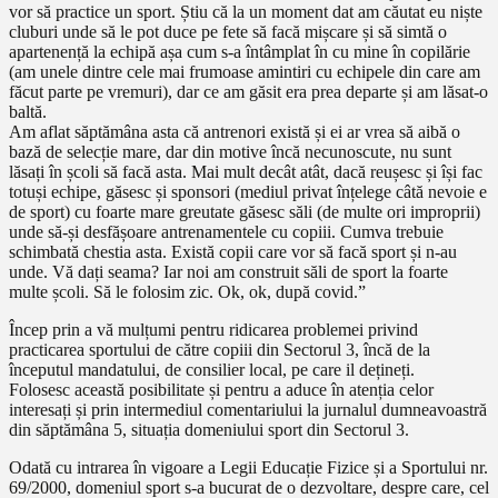
vor să practice un sport. Știu că la un moment dat am căutat eu niște
cluburi unde să le pot duce pe fete să facă mișcare și să simtă o
apartenență la echipă așa cum s-a întâmplat în cu mine în copilărie
(am unele dintre cele mai frumoase amintiri cu echipele din care am
făcut parte pe vremuri), dar ce am găsit era prea departe și am lăsat-o
baltă.
Am aflat săptămâna asta că antrenori există și ei ar vrea să aibă o
bază de selecție mare, dar din motive încă necunoscute, nu sunt
lăsați în școli să facă asta. Mai mult decât atât, dacă reușesc și își fac
totuși echipe, găsesc și sponsori (mediul privat înțelege câtă nevoie e
de sport) cu foarte mare greutate găsesc săli (de multe ori improprii)
unde să-și desfășoare antrenamentele cu copiii. Cumva trebuie
schimbată chestia asta. Există copii care vor să facă sport și n-au
unde. Vă dați seama? Iar noi am construit săli de sport la foarte
multe școli. Să le folosim zic. Ok, ok, după covid.”
Încep prin a vă mulțumi pentru ridicarea problemei privind
practicarea sportului de către copiii din Sectorul 3, încă de la
începutul mandatului, de consilier local, pe care il dețineți.
Folosesc această posibilitate și pentru a aduce în atenția celor
interesați și prin intermediul comentariului la jurnalul dumneavoastră
din săptămâna 5, situația domeniului sport din Sectorul 3.
Odată cu intrarea în vigoare a Legii Educație Fizice și a Sportului nr.
69/2000, domeniul sport s-a bucurat de o dezvoltare, despre care, cel