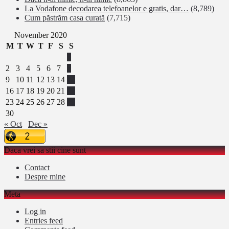
La Vodafone decodarea telefoanelor e gratis, dar…
(8,789)
Cum păstrăm casa curată
(7,715)
November 2020
M
T
W
T
F
S
S
1
2
3
4
5
6
7
8
9
10
11
12
13
14
15
16
17
18
19
20
21
22
23
24
25
26
27
28
29
30
« Oct
Dec »
Daca vrei sa stii cine sunt
Contact
Despre mine
Meta
Log in
Entries feed