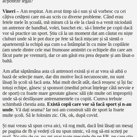
acționeze legal?
Vineri –
Am respirat. Am avut timp să-i sun și să vorbesc cu cei
câțiva cetățeni care mi-au scris cu diverse probleme. Când erau
fetele mele în școală, mă miram că la ele la clasă n-a venit niciodată
un antrenor de handbal, volei, baschet etc. să-i întrebe pe copii dacă
vor să practice un sport. Știu că la un moment dat am căutat eu niște
cluburi unde să le pot duce pe fete să facă mișcare și să simtă o
apartenență la echipă așa cum s-a întâmplat în cu mine în copilărie
(am unele dintre cele mai frumoase amintiri cu echipele din care am
făcut parte pe vremuri), dar ce am găsit era prea departe și am lăsat-o
baltă.
Am aflat săptămâna asta că antrenori există și ei ar vrea să aibă o
bază de selecție mare, dar din motive încă necunoscute, nu sunt
lăsați în școli să facă asta. Mai mult decât atât, dacă reușesc și își fac
totuși echipe, găsesc și sponsori (mediul privat înțelege câtă nevoie e
de sport) cu foarte mare greutate găsesc săli (de multe ori improprii)
unde să-și desfășoare antrenamentele cu copiii. Cumva trebuie
schimbată chestia asta.
Există copii care vor să facă sport și n-au
unde
. Vă dați seama? Iar noi am construit săli de sport la foarte
multe școli. Să le folosim zic. Ok, ok, după covid.
Și mai vreau să spun ceva aici, vă rog mult, dacă îmi lăsați un mesaj
pe pagina de fb și vedeți că nu spun nimic, vă rog să-mi scrieți pe
mail. Nu știu de ce, nu-mi apar toate mesajele de pe FB, pe care știu