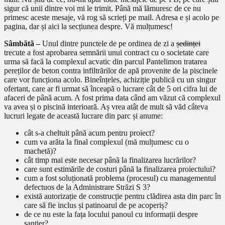
sigur că unii dintre voi mi le trimit. Până mă lămuresc de ce nu
primesc aceste mesaje, vă rog să scrieți pe mail. Adresa e și acolo pe
pagina, dar și aici la secțiunea despre. Vă mulțumesc!
Sâmbătă –
Unul dintre punctele de pe ordinea de zi a
ședinței
trecute a fost aprobarea semnării unui contract cu o societate care
urma să facă la complexul acvatic din parcul Pantelimon tratarea
pereților de beton contra infiltrărilor de apă provenite de la piscinele
care vor funcționa acolo. Bineînțeles, achiziție publică cu un singur
ofertant, care ar fi urmat să înceapă o lucrare cât de 5 ori cifra lui de
afaceri de până acum. A fost prima data când am văzut că complexul
va avea și o piscină interioară. Aș vrea atât de mult să văd câteva
lucruri legate de această lucrare din parc și anume:
cât s-a cheltuit până acum pentru proiect?
cum va arăta la final complexul (mă mulțumesc cu o
machetă)?
cât timp mai este necesar până la finalizarea lucrărilor?
care sunt estimările de costuri până la finalizarea proiectului?
cum a fost soluționată problema (procesul) cu managementul
defectuos de la Administrare Străzi S 3?
există autorizație de construcție pentru clădirea asta din parc în
care să fie inclus și patinoarul de pe acoperiș?
de ce nu este la fața locului panoul cu informații despre
șantier?