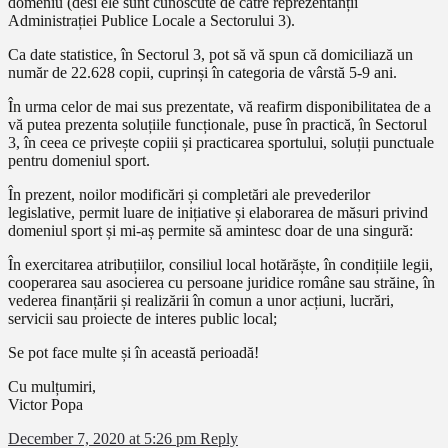
domeniu (desi ele sunt cunoscute de către reprezentanții
Administrației Publice Locale a Sectorului 3).
Ca date statistice, în Sectorul 3, pot să vă spun că domiciliază un
număr de 22.628 copii, cuprinși în categoria de vârstă 5-9 ani.
În urma celor de mai sus prezentate, vă reafirm disponibilitatea de a
vă putea prezenta soluțiile funcționale, puse în practică, în Sectorul
3, în ceea ce privește copiii și practicarea sportului, soluții punctuale
pentru domeniul sport.
În prezent, noilor modificări și completări ale prevederilor
legislative, permit luare de inițiative și elaborarea de măsuri privind
domeniul sport și mi-aș permite să amintesc doar de una singură:
În exercitarea atribuțiilor, consiliul local hotărăște, în condițiile legii,
cooperarea sau asocierea cu persoane juridice române sau străine, în
vederea finanțării și realizării în comun a unor acțiuni, lucrări,
servicii sau proiecte de interes public local;
Se pot face multe și în această perioadă!
Cu mulțumiri,
Victor Popa
December 7, 2020 at 5:26 pm
Reply