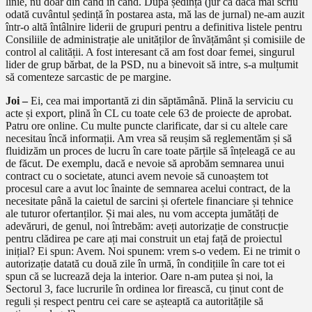
linie, nu doar din când în când. După ședință (jur că dacă mai scriu
odată cuvântul ședință în postarea asta, mă las de jurnal) ne-am auzit
într-o altă întâlnire liderii de grupuri pentru a definitiva listele pentru
Consiliile de administrație ale unităților de învățământ și comisiile de
control al calității. A fost interesant că am fost doar femei, singurul
lider de grup bărbat, de la PSD, nu a binevoit să intre, s-a mulțumit
să comenteze sarcastic de pe margine.
Joi –
Ei, cea mai importantă zi din săptămână. Plină la serviciu cu
acte și export, plină în CL cu toate cele 63 de proiecte de aprobat.
Patru ore online. Cu multe puncte clarificate, dar si cu altele care
necesitau încă informații. Am vrea să reușim să reglementăm și să
fluidizăm un proces de lucru în care toate părțile să înțeleagă ce au
de făcut. De exemplu, dacă e nevoie să aprobăm semnarea unui
contract cu o societate, atunci avem nevoie să cunoaștem tot
procesul care a avut loc înainte de semnarea acelui contract, de la
necesitate până la caietul de sarcini și ofertele financiare și tehnice
ale tuturor ofertanților. Și mai ales, nu vom accepta jumătăți de
adevăruri, de genul, noi întrebăm: aveți autorizație de construcție
pentru clădirea pe care ați mai construit un etaj față de proiectul
inițial? Ei spun: Avem. Noi spunem: vrem s-o vedem. Ei ne trimit o
autorizație datată cu două zile în urmă, în condițiile în care tot ei
spun că se lucrează deja la interior. Oare n-am putea și noi, la
Sectorul 3, face lucrurile în ordinea lor firească, cu ținut cont de
reguli și respect pentru cei care se așteaptă ca autoritățile să