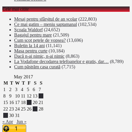
Cele mai citite
Mesaj pentru sfârșitul de an școlar
(222,803)
Ce mai gatim – meniu saptamanal
(102,534)
Şcoala Waldorf
(24,652)
Bagajul pentru mare
(21,509)
Cum scot petele de vopsea?
(13,696)
Buletin la 14 ani
(11,141)
Masa pentru curte
(10,184)
Dacă n-ai nimic, n-ai nimic
(8,863)
La Vodafone decodarea telefoanelor e gratis, dar…
(8,789)
Cum păstrăm casa curată
(7,715)
May 2017
M
T
W
T
F
S
S
1
2
3
4
5
6
7
8
9
10
11
12
13
14
15
16
17
18
19
20
21
22
23
24
25
26
27
28
29
30
31
« Apr
Jun »