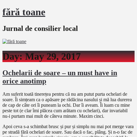
fără toane
Jurnal de consilier local
Day:
May 29, 2017
Ochelarii de soare – un must have in
orice anotimp
Am suferit toată tinerețea pentru că nu am putut purta ochelari de
soare. Îi simțeam ca o apăsare pe rădăcina nasului și mă lua durerea
de cap de câte ori îi puneam la ochi. Dar îi aveam. Îi luam cu mine
peste tot (e clar îmi plăcea cum arătam cu ochelari), dar invariabil
nu-i purtam mai mult de câteva minute. Maxim cinci.
Apoi ceva s-a schimbat brusc și pur și simplu nu mai pot merge vara
pe stradă fără ochelari de soare. Sau dacă o fac, plâng. Și n-o fac de