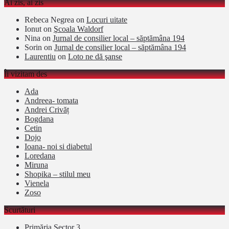
Ai zis, ai zis
Rebeca Negrea
on
Locuri uitate
Ionut
on
Şcoala Waldorf
Nina
on
Jurnal de consilier local – săptămâna 194
Sorin
on
Jurnal de consilier local – săptămâna 194
Laurentiu
on
Loto ne dă şanse
Îi vizitam des
Ada
Andreea- tomata
Andrei Crivăț
Bogdana
Cetin
Dojo
Ioana- noi si diabetul
Loredana
Miruna
Shopika – stilul meu
Vienela
Zoso
Scurtături
Primăria Sector 3