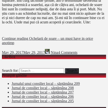
supărare. Îmi curg lacrimile șiroaie, am o sensibilitate deosebită la
lumina puternică a soarelui, așa că de câțiva ani, ochelarii de soare
îmi sunt în continuare nelipsiți, dar de data asta îi și port. Mult. Nu
știu cum s-au schimbat lucrurile, dar nu mai simt nicio apăsare de la
ei și nici durere de cap nu mai am. Și-mi stă în continuare bine cu ei
la ochi. Unde mai pui că acum acoperă și cearcănele. Uite:
Continue reading
Ochelarii de soare – un must have in orice
anotimp
May 29, 2017
May 29, 2017
Nina
4 Comments
LikeBox
Search for:
Proaspăt gândite
Jurnalul unui consilier local – săptămâna 209
Jurnal de consilier local – săptămâna 208
Jurnal de consilier local – săptămâna 207
Jurnal de consilier local – săptămâna 206
Jurnal de consilier local – săptămâna 205