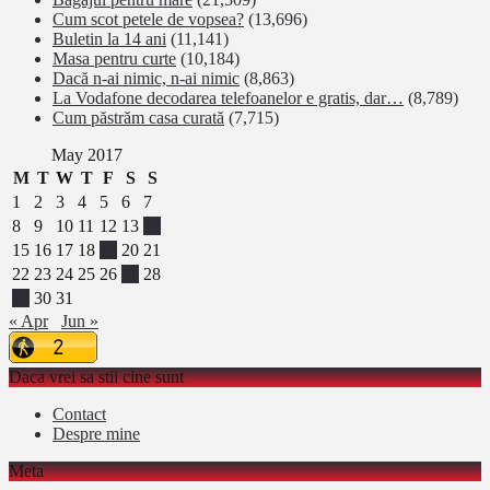
Cum scot petele de vopsea?
(13,696)
Buletin la 14 ani
(11,141)
Masa pentru curte
(10,184)
Dacă n-ai nimic, n-ai nimic
(8,863)
La Vodafone decodarea telefoanelor e gratis, dar…
(8,789)
Cum păstrăm casa curată
(7,715)
May 2017
M
T
W
T
F
S
S
1
2
3
4
5
6
7
8
9
10
11
12
13
14
15
16
17
18
19
20
21
22
23
24
25
26
27
28
29
30
31
« Apr
Jun »
Daca vrei sa stii cine sunt
Contact
Despre mine
Meta