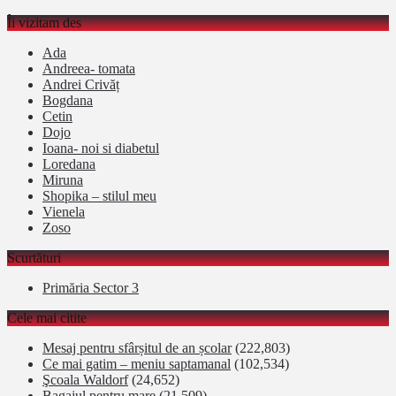
Îi vizitam des
Ada
Andreea- tomata
Andrei Crivăț
Bogdana
Cetin
Dojo
Ioana- noi si diabetul
Loredana
Miruna
Shopika – stilul meu
Vienela
Zoso
Scurtături
Primăria Sector 3
Cele mai citite
Mesaj pentru sfârșitul de an școlar
(222,803)
Ce mai gatim – meniu saptamanal
(102,534)
Şcoala Waldorf
(24,652)
Bagajul pentru mare
(21,509)