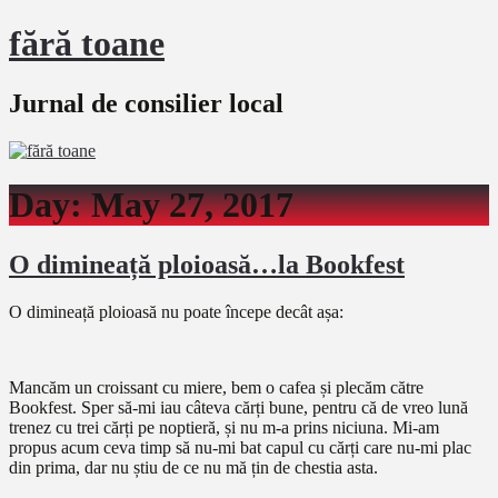
fără toane
Jurnal de consilier local
Day:
May 27, 2017
O dimineață ploioasă…la Bookfest
O dimineață ploioasă nu poate începe decât așa:
Mancăm un croissant cu miere, bem o cafea și plecăm către
Bookfest. Sper să-mi iau câteva cărți bune, pentru că de vreo lună
trenez cu trei cărți pe noptieră, și nu m-a prins niciuna. Mi-am
propus acum ceva timp să nu-mi bat capul cu cărți care nu-mi plac
din prima, dar nu știu de ce nu mă țin de chestia asta.