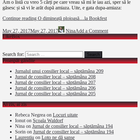
Am o listă cu vreo 5 cărți pe care vreau să mi le iau azi, sper să le
găsesc și să vi le arăt după amiaza. Uite, e gata dupa-amiaza:
Continue reading
O dimineață ploioasă…la Bookfest
May 27, 2017
May 27, 2017
Nina
Add a Comment
LikeBox
Search for:
Proaspăt gândite
Jurnalul unui consilier local – săptămâna 209
Jurnal de consilier local – săptămâna 208
Jurnal de consilier local – săptămâna 207
Jurnal de consilier local – săptămâna 206
Jurnal de consilier local – săptămâna 205
Ai zis, ai zis
Rebeca Negrea
on
Locuri uitate
Ionut
on
Şcoala Waldorf
Nina
on
Jurnal de consilier local – săptămâna 194
Sorin
on
Jurnal de consilier local – săptămâna 194
Laurentiu
on
Loto ne dă şanse