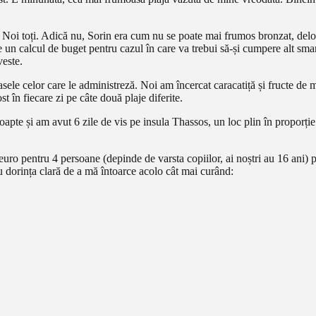
? Noi toți. Adică nu, Sorin era cum nu se poate mai frumos bronzat, deloc
e un calcul de buget pentru cazul în care va trebui să-și cumpere alt sma
veste.
asele celor care le administreză. Noi am încercat caracatiță și fructe de 
t în fiecare zi pe câte două plaje diferite.
noapte și am avut 6 zile de vis pe insula Thassos, un loc plin în proporț
euro pentru 4 persoane (depinde de varsta copiilor, ai noștri au 16 ani) pe
u dorința clară de a mă întoarce acolo cât mai curând: