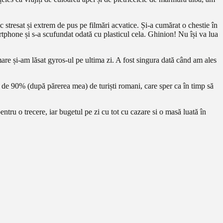
 stresat și extrem de pus pe filmări acvatice. Și-a cumărat o chestie în
rtphone și s-a scufundat odată cu plasticul cela. Ghinion! Nu își va lua
mare și-am lăsat gyros-ul pe ultima zi. A fost singura dată când am ales
ie de 90% (după părerea mea) de turiști romani, care sper ca în timp să
ntru o trecere, iar bugetul pe zi cu tot cu cazare si o masă luată în