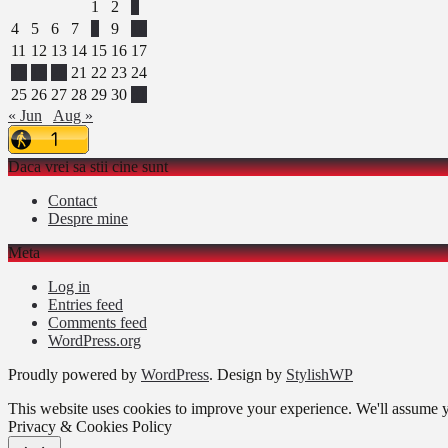
1
2
3
4
5
6
7
8
9
10
11
12
13
14
15
16
17
18
19
20
21
22
23
24
25
26
27
28
29
30
31
« Jun
Aug »
Daca vrei sa stii cine sunt
Contact
Despre mine
Meta
Log in
Entries feed
Comments feed
WordPress.org
Proudly powered by
WordPress
. Design by
StylishWP
This website uses cookies to improve your experience. We'll assume yo
Privacy & Cookies Policy