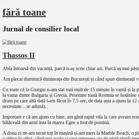
fără toane
Jurnal de consilier local
Thassos II
Abia întoarsă din vacanță, parcă n-aș scrie chiar azi. Parcă aș mai păst
Am plecat duminică dimineața din București și când spun dimineață vre
Cu toate că la Giurgiu n-am stat mai mult de 15 minute în vamă și la po
la vama dintre Bulgaria și Grecia. Pesemne toată Romnia se hotărâse să
drum pe care altă dată l-am făcut în 7,5 ore, de data asta a ajuns la 12 
necesitate…se adună).
Important e că am ajuns cu bine, am găsit rapid vila la care aveam rez
bălăceală din anul ăsta în marea Egee a fost de pomină.
A doua zi ne-am urcat toți în mașină și-am mers la Marble Beach, o plaj
o ridice în slăvi, când ești acolo și vezi minunea aia de plajă rămâi p