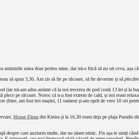
ra amintirile astea doar pentru mine, dar mi-e frică să nu uit ceva, așa c
au să spun 3,30. Am zis să fie pe răcoare, să fie devreme și să
plecăm 
d (iar mi-am adus aminte că la noi trecerea de pod costă 13 lei și la bu
 plece pe răcoare. Noroc că n-a fost extrem de cald, și noi eram relaxaț
ore (bine, am fost trei mașini, 11 oameni și-am oprit de vreo 10 ori pentr
ervare,
House Elena
din Kinira și la 16,30 eram deja pe plaja Paradis di
ă despre care auzisem multe, dar nu știam nimic. Fix așa te simți când aj
rost. E minunată, cea mai frumoasă plajă văzută de mine vreodată. Bineînț