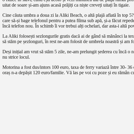
uitat de soare și-am ajuns acasă prăjiți ca niște creveți uitați în tigaie.
Cine căuta umbra a doua zi la Aliki Beach, o altă plajă aflată în top 5
care să-și bage telefonul pentru a putea filma sub apă, și-a făcut reped
încă telefon nou. În schimb îi vor trebui alți ochelari, dar asta-i altă po
La Aliki folosești sezlongurile gratis dacă ai de gând să mănânci la ter
să stăm pe șezlonguri, în rest ne-am folosit de umbrela noastră și am fos
Deși inițial am vrut să stăm 5 zile, ne-am prelungit șederea cu încă o 
nu strice locul.
Motorina a fost dus/intors 100 euro, taxa de ferry variază între 30- 36 
oraș n-a depășit 120 euro/familie. Vă las pe voi cu poze și eu rămân c