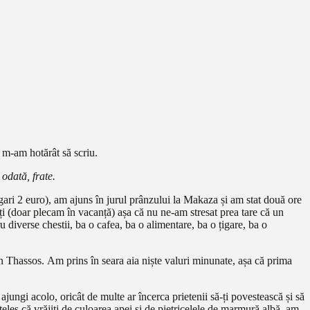
ă m-am hotărât să scriu.
odată, frate.
gari 2 euro), am ajuns în jurul prânzului la Makaza și am stat două ore
i (doar plecam în vacanță) așa că nu ne-am stresat prea tare că un
u diverse chestii, ba o cafea, ba o alimentare, ba o țigare, ba o
n Thassos. Am prins în seara aia niște valuri minunate, așa că prima
ungi acolo, oricât de multe ar încerca prietenii să-ți povestească și să
eles că vrăjiți de culoarea apei și de pietricelele de marmură albă, am