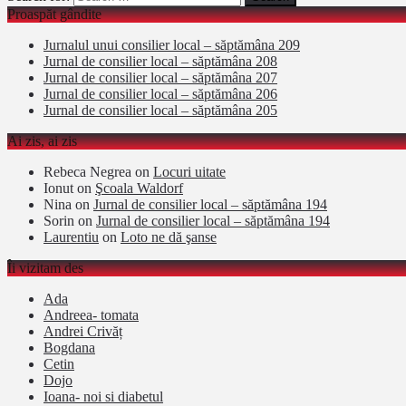
Proaspăt gândite
Jurnalul unui consilier local – săptămâna 209
Jurnal de consilier local – săptămâna 208
Jurnal de consilier local – săptămâna 207
Jurnal de consilier local – săptămâna 206
Jurnal de consilier local – săptămâna 205
Ai zis, ai zis
Rebeca Negrea
on
Locuri uitate
Ionut
on
Şcoala Waldorf
Nina
on
Jurnal de consilier local – săptămâna 194
Sorin
on
Jurnal de consilier local – săptămâna 194
Laurentiu
on
Loto ne dă şanse
Îi vizitam des
Ada
Andreea- tomata
Andrei Crivăț
Bogdana
Cetin
Dojo
Ioana- noi si diabetul