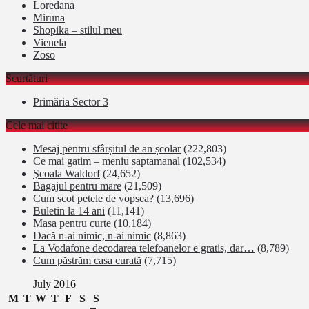
Loredana
Miruna
Shopika – stilul meu
Vienela
Zoso
Scurtături
Primăria Sector 3
Cele mai citite
Mesaj pentru sfârșitul de an școlar
(222,803)
Ce mai gatim – meniu saptamanal
(102,534)
Şcoala Waldorf
(24,652)
Bagajul pentru mare
(21,509)
Cum scot petele de vopsea?
(13,696)
Buletin la 14 ani
(11,141)
Masa pentru curte
(10,184)
Dacă n-ai nimic, n-ai nimic
(8,863)
La Vodafone decodarea telefoanelor e gratis, dar…
(8,789)
Cum păstrăm casa curată
(7,715)
July 2016
M
T
W
T
F
S
S