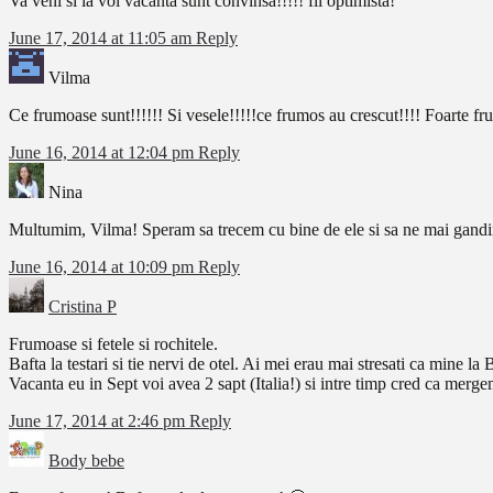
Va veni si la voi vacanta sunt convinsa!!!!! fii optimista!
June 17, 2014 at 11:05 am
Reply
Vilma
Ce frumoase sunt!!!!!! Si vesele!!!!!ce frumos au crescut!!!! Foarte f
June 16, 2014 at 12:04 pm
Reply
Nina
Multumim, Vilma! Speram sa trecem cu bine de ele si sa ne mai gandi
June 16, 2014 at 10:09 pm
Reply
Cristina P
Frumoase si fetele si rochitele.
Bafta la testari si tie nervi de otel. Ai mei erau mai stresati ca mine la
Vacanta eu in Sept voi avea 2 sapt (Italia!) si intre timp cred ca merge
June 17, 2014 at 2:46 pm
Reply
Body bebe