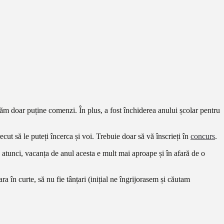
zăm doar puține comenzi. În plus, a fost închiderea anului școlar pentru
cut să le puteți încerca și voi. Trebuie doar să vă înscrieți în
concurs
.
atunci, vacanța de anul acesta e mult mai aproape și în afară de o
a în curte, să nu fie tânțari (inițial ne îngrijorasem și căutam