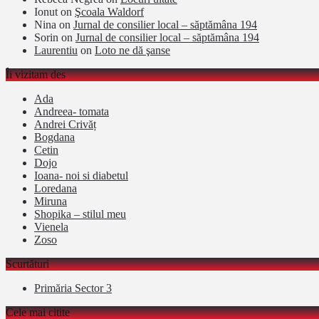
Ionut
on
Şcoala Waldorf
Nina
on
Jurnal de consilier local – săptămâna 194
Sorin
on
Jurnal de consilier local – săptămâna 194
Laurentiu
on
Loto ne dă şanse
Îi vizitam des
Ada
Andreea- tomata
Andrei Crivăț
Bogdana
Cetin
Dojo
Ioana- noi si diabetul
Loredana
Miruna
Shopika – stilul meu
Vienela
Zoso
Scurtături
Primăria Sector 3
Cele mai citite