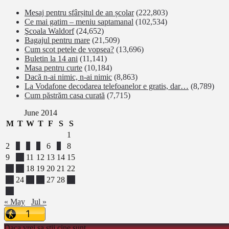
Mesaj pentru sfârșitul de an școlar
(222,803)
Ce mai gatim – meniu saptamanal
(102,534)
Şcoala Waldorf
(24,652)
Bagajul pentru mare
(21,509)
Cum scot petele de vopsea?
(13,696)
Buletin la 14 ani
(11,141)
Masa pentru curte
(10,184)
Dacă n-ai nimic, n-ai nimic
(8,863)
La Vodafone decodarea telefoanelor e gratis, dar…
(8,789)
Cum păstrăm casa curată
(7,715)
June 2014
M
T
W
T
F
S
S
1
2
3
4
5
6
7
8
9
10
11
12
13
14
15
16
17
18
19
20
21
22
23
24
25
26
27
28
29
30
« May
Jul »
Daca vrei sa stii cine sunt