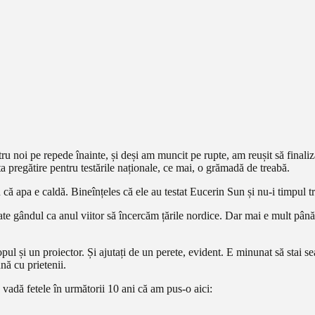
tru noi pe repede înainte, și deși am muncit pe rupte, am reușit să finali
ita pregătire pentru testările naționale, ce mai, o grămadă de treabă.
că apa e caldă. Bineînțeles că ele au testat Eucerin Sun și nu-i timpul tre
 gândul ca anul viitor să încercăm țările nordice. Dar mai e mult până 
ul și un proiector. Și ajutați de un perete, evident. E minunat să stai sear
nă cu prietenii.
 vadă fetele în următorii 10 ani că am pus-o aici: