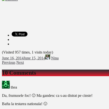
(Visited 957 times, 1 visits today)
June 16, 2014
June 15, 2014
Nina
Previous
Next
10 Comments
thea
Da, frumusele foc! 🙂 Ma gandesc ca s-au distrat pe cinste!
Bafta la testarea nationala! 🙂