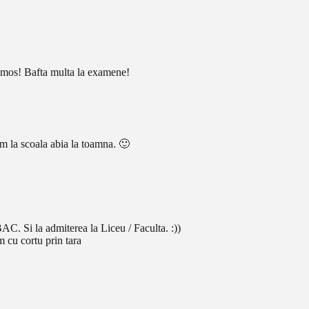
rumos! Bafta multa la examene!
m la scoala abia la toamna. 🙂
 BAC. Si la admiterea la Liceu / Faculta. :))
m cu cortu prin tara