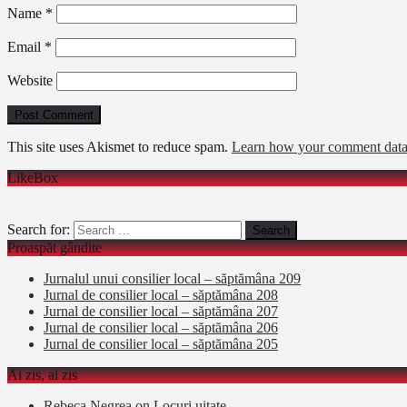
Name
*
Email
*
Website
This site uses Akismet to reduce spam.
Learn how your comment data 
LikeBox
Search for:
Proaspăt gândite
Jurnalul unui consilier local – săptămâna 209
Jurnal de consilier local – săptămâna 208
Jurnal de consilier local – săptămâna 207
Jurnal de consilier local – săptămâna 206
Jurnal de consilier local – săptămâna 205
Ai zis, ai zis
Rebeca Negrea
on
Locuri uitate