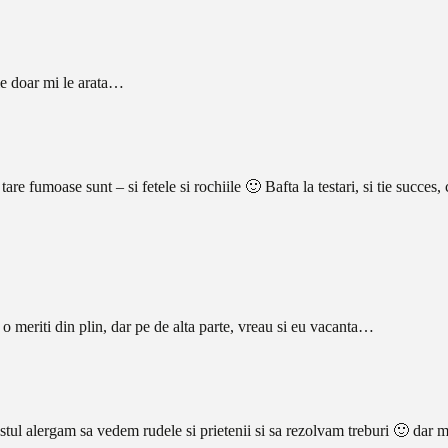
ie doar mi le arata…
 tare fumoase sunt – si fetele si rochiile 🙂 Bafta la testari, si tie succes,
 o meriti din plin, dar pe de alta parte, vreau si eu vacanta…
tul alergam sa vedem rudele si prietenii si sa rezolvam treburi 🙂 dar mi