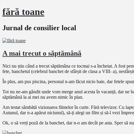
fără toane
Jurnal de consilier local
A mai trecut o săptămână
Nici nu știu când a trecut săptămâna ce tocmai s-a încheiat. A fost pen
fete, banchetul (celebrul banchet de sfârșit de clasa a VIII- a), nesfârș
În plus, am pus piscina, personal n-am făcut nicio baie, dar fetele spun 
Tot nu ne-am gândit unde vom merge anul acesta în vacanță, dar ne bate
săptămână la ai mei nu avem nimic în plan.
Am testat sâmbătă vizionarea filmelor în curte. Fără televizor. Cu laptop
Autanul, dar n-a apărut niciunul), să-ți alegi un film și să-l vezi împreu
Ok, o să vreți poză de la banchet, dar n-o am decât pe asta. Sper să nu