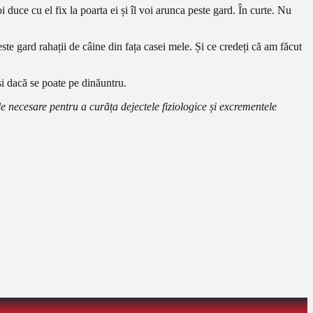
uce cu el fix la poarta ei și îl voi arunca peste gard. În curte. Nu
ste gard rahații de câine din fața casei mele. Și ce credeți că am făcut
 și dacă se poate pe dinăuntru.
e necesare pentru a curăța dejectele fiziologice și excrementele