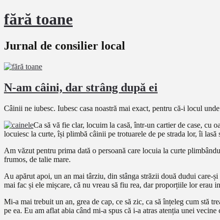
fără toane
Jurnal de consilier local
N-am câini, dar strâng după ei
Câinii ne iubesc. Iubesc casa noastră mai exact, pentru că-i locul unde
Ca să vă fie clar, locuim la casă, într-un cartier de case, cu 
locuiesc la curte, își plimbă câinii pe trotuarele de pe strada lor, îi la
Am văzut pentru prima dată o persoană care locuia la curte plimbându-ș
frumos, de talie mare.
Au apărut apoi, un an mai târziu, din stânga străzii două dudui care-și 
mai fac și ele mișcare, că nu vreau să fiu rea, dar proporțiile lor erau 
Mi-a mai trebuit un an, grea de cap, ce să zic, ca să înțeleg cum stă tr
pe ea. Eu am aflat abia când mi-a spus că i-a atras atenția unei vecine ce