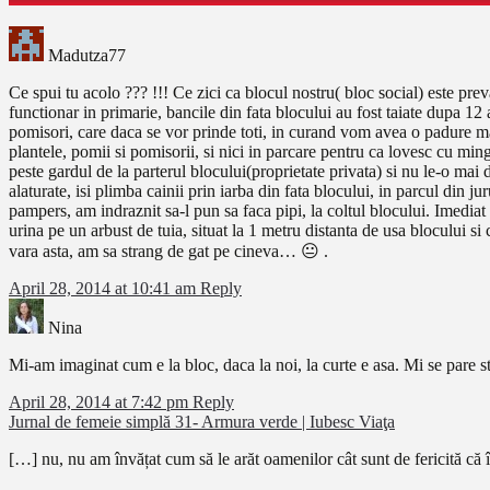
Madutza77
Ce spui tu acolo ??? !!! Ce zici ca blocul nostru( bloc social) este pr
functionar in primarie, bancile din fata blocului au fost taiate dupa 12 
pomisori, care daca se vor prinde toti, in curand vom avea o padure mare
plantele, pomii si pomisorii, si nici in parcare pentru ca lovesc cu min
peste gardul de la parterul blocului(proprietate privata) si nu le-o mai d
alaturate, isi plimba cainii prin iarba din fata blocului, in parcul din
pampers, am indraznit sa-l pun sa faca pipi, la coltul blocului. Imediat a
urina pe un arbust de tuia, situat la 1 metru distanta de usa blocului s
vara asta, am sa strang de gat pe cineva… 😐 .
April 28, 2014 at 10:41 am
Reply
Nina
Mi-am imaginat cum e la bloc, daca la noi, la curte e asa. Mi se pare st
April 28, 2014 at 7:42 pm
Reply
Jurnal de femeie simplă 31- Armura verde | Iubesc Viaţa
[…] nu, nu am învățat cum să le arăt oamenilor cât sunt de fericită că