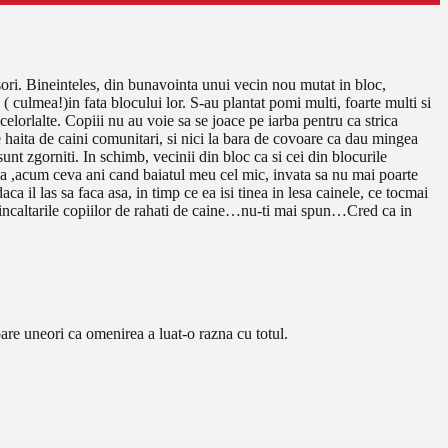
isori. Bineinteles, din bunavointa unui vecin nou mutat in bloc,
( culmea!)in fata blocului lor. S-au plantat pomi multi, foarte multi si
elorlalte. Copiii nu au voie sa se joace pe iarba pentru ca strica
e haita de caini comunitari, si nici la bara de covoare ca dau mingea
sunt zgorniti. In schimb, vecinii din bloc ca si cei din blocurile
n ca ,acum ceva ani cand baiatul meu cel mic, invata sa nu mai poarte
ca il las sa faca asa, in timp ce ea isi tinea in lesa cainele, ce tocmai
pal incaltarile copiilor de rahati de caine…nu-ti mai spun…Cred ca in
pare uneori ca omenirea a luat-o razna cu totul.