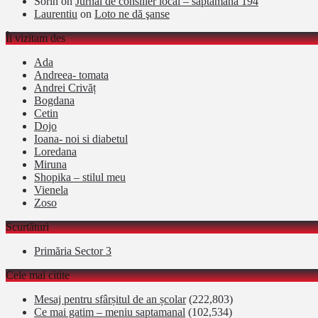
Sorin
on
Jurnal de consilier local – săptămâna 194
Laurentiu
on
Loto ne dă şanse
Îi vizitam des
Ada
Andreea- tomata
Andrei Crivăț
Bogdana
Cetin
Dojo
Ioana- noi si diabetul
Loredana
Miruna
Shopika – stilul meu
Vienela
Zoso
Scurtături
Primăria Sector 3
Cele mai citite
Mesaj pentru sfârșitul de an școlar
(222,803)
Ce mai gatim – meniu saptamanal
(102,534)