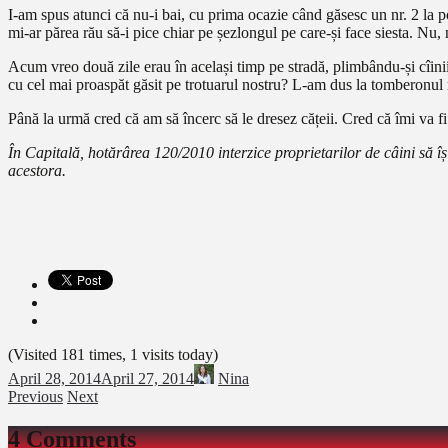
I-am spus atunci că nu-i bai, cu prima ocazie când găsesc un nr. 2 la p
mi-ar părea rău să-i pice chiar pe șezlongul pe care-și face siesta. Nu,
Acum vreo două zile erau în același timp pe stradă, plimbându-și cîinii,
cu cel mai proaspăt găsit pe trotuarul nostru? L-am dus la tomberonul m
Până la urmă cred că am să încerc să le dresez cățeii. Cred că îmi va fi 
În Capitală, hotărârea 120/2010 interzice proprietarilor de câini să î
acestora.
(Visited 181 times, 1 visits today)
April 28, 2014
April 27, 2014
Nina
Previous
Next
4 Comments