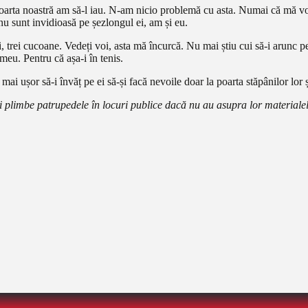
oarta noastră am să-l iau. N-am nicio problemă cu asta. Numai că mă voi d
 nu sunt invidioasă pe șezlongul ei, am și eu.
 trei cucoane. Vedeți voi, asta mă încurcă. Nu mai știu cui să-i arunc pe
eu. Pentru că așa-i în tenis.
mai ușor să-i învăț pe ei să-și facă nevoile doar la poarta stăpânilor lor
și plimbe patrupedele în locuri publice dacă nu au asupra lor materialel