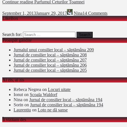
Continue reading
Parfumul Ceturilor Toamnei
September 1, 2013
January 29, 2017
Nina
14 Comments
LikeBox
Search for:
Proaspăt gândite
Jurnalul unui consilier local – săptămâna 209
Jurnal de consilier local – săptămâna 208
Jurnal de consilier local – săptămâna 207
Jurnal de consilier local – săptămâna 206
Jurnal de consilier local – săptămâna 205
Ai zis, ai zis
Rebeca Negrea
on
Locuri uitate
Ionut
on
Şcoala Waldorf
Nina
on
Jurnal de consilier local – săptămâna 194
Sorin
on
Jurnal de consilier local – săptămâna 194
Laurentiu
on
Loto ne dă şanse
Îi vizitam des