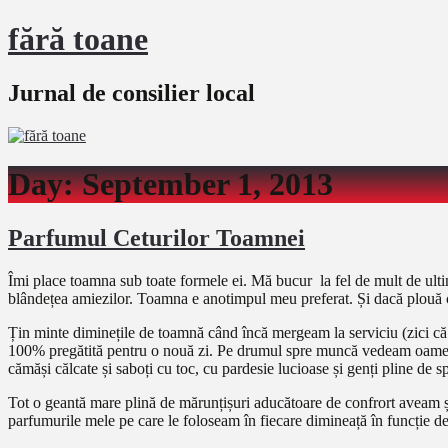
fără toane
Jurnal de consilier local
Day:
September 1, 2013
Parfumul Ceturilor Toamnei
Îmi place toamna sub toate formele ei. Mă bucur la fel de mult de ultim
blândețea amiezilor. Toamna e anotimpul meu preferat. Și dacă plouă c
Țin minte diminețile de toamnă când încă mergeam la serviciu (zici că a
100% pregătită pentru o nouă zi. Pe drumul spre muncă vedeam oameni și 
cămăși călcate și saboți cu toc, cu pardesie lucioase și genți pline de s
Tot o geantă mare plină de mărunțișuri aducătoare de confrort aveam ș
parfumurile mele pe care le foloseam în fiecare dimineață în funcție de