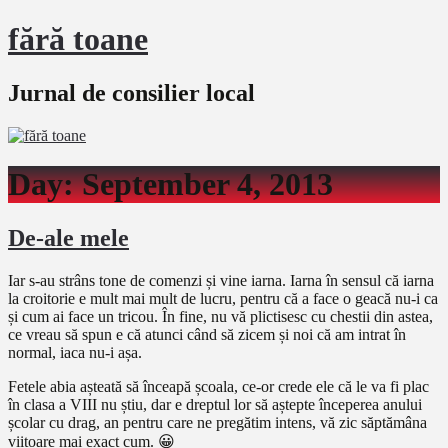
fără toane
Jurnal de consilier local
Day:
September 4, 2013
De-ale mele
Iar s-au strâns tone de comenzi și vine iarna. Iarna în sensul că iarna
la croitorie e mult mai mult de lucru, pentru că a face o geacă nu-i ca
și cum ai face un tricou. În fine, nu vă plictisesc cu chestii din astea,
ce vreau să spun e că atunci când să zicem și noi că am intrat în
normal, iaca nu-i așa.
Fetele abia așteată să înceapă școala, ce-or crede ele că le va fi plac
în clasa a VIII nu știu, dar e dreptul lor să aștepte începerea anului
școlar cu drag, an pentru care ne pregătim intens, vă zic săptămâna
viitoare mai exact cum. 😀