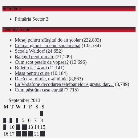
Scurtături
Primăria Sector 3
Cele mai citite
Mesaj pentru sfârșitul de an școlar
(222,803)
Ce mai gatim – meniu saptamanal
(102,534)
Şcoala Waldorf
(24,652)
Bagajul pentru mare
(21,509)
Cum scot petele de vopsea?
(13,696)
Buletin la 14 ani
(11,141)
Masa pentru curte
(10,184)
Dacă n-ai nimic, n-ai nimic
(8,863)
La Vodafone decodarea telefoanelor e gratis, dar…
(8,789)
Cum păstrăm casa curată
(7,715)
September 2013
M
T
W
T
F
S
S
1
2
3
4
5
6
7
8
9
10
11
12
13
14
15
16
17
18
19
20
21
22