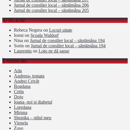
Jurnal de consilier local – săptămâna 206
Jurnal de consilier local – săptămâna 205
Ai zis, ai zis
Rebeca Negrea
on
Locuri uitate
Ionut
on
Şcoala Waldorf
Nina
on
Jurnal de consilier local – săptămâna 194
Sorin
on
Jurnal de consilier local – săptămâna 194
Laurentiu
on
Loto ne dă şanse
Îi vizitam des
Ada
Andreea- tomata
Andrei Crivăț
Bogdana
Cetin
Dojo
Ioana- noi si diabetul
Loredana
Miruna
Shopika – stilul meu
Vienela
Zoso