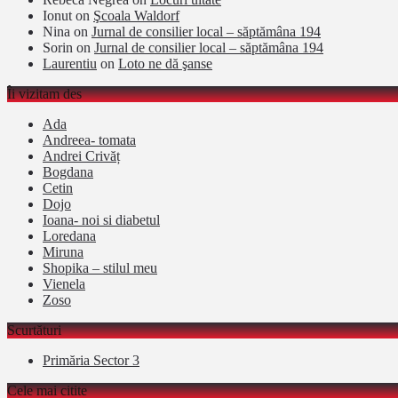
Ionut
on
Şcoala Waldorf
Nina
on
Jurnal de consilier local – săptămâna 194
Sorin
on
Jurnal de consilier local – săptămâna 194
Laurentiu
on
Loto ne dă şanse
Îi vizitam des
Ada
Andreea- tomata
Andrei Crivăț
Bogdana
Cetin
Dojo
Ioana- noi si diabetul
Loredana
Miruna
Shopika – stilul meu
Vienela
Zoso
Scurtături
Primăria Sector 3
Cele mai citite