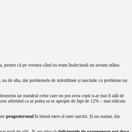
Da, pentru că pe vremea când eu eram însărcinată nu aveam atâtea
nu de alta, dar problemele de infertilitate și sarcinile cu probleme nu
n domeniu iar numărul celor care nu pot avea copii n-ar mai fi atât de
 surse afirmind ca ar putea sa se apropie de fapt de 12% – mai ridicata
este
progesteronul
în bunul mers al unei sarcini. Și nu numai, dar
mai mult de atât. N-am știut că
deficiențele de progesteron pot duce