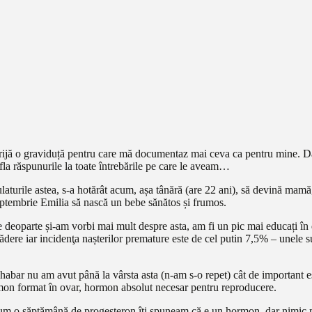
 grijă o graviduță pentru care mă documentaz mai ceva ca pentru mine. 
afla răspunurile la toate întrebările pe care le aveam…
turile astea, s-a hotărât acum, așa tânără (are 22 ani), să devină mamă, 
 septembrie Emilia să nască un bebe sănătos și frumos.
țiile deoparte și-am vorbi mai mult despre asta, am fi un pic mai educați î
 scădere iar incidenţa nașterilor premature este de cel putin 7,5% – unele
abar nu am avut până la vârsta asta (n-am s-o repet) cât de important 
rmon format în ovar, hormon absolut necesar pentru reproducere.
cum o săptămână de progesteron îți spuneam că e un hormon, dar nimic 