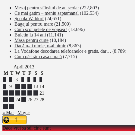
Mesaj pentru sfârșitul de an școlar
(222,803)
Ce mai gatim – meniu saptamanal
(102,534)
Şcoala Waldorf
(24,651)
Bagajul pentru mare
(21,509)
Cum scot petele de vopsea?
(13,696)
Buletin la 14 ani
(11,141)
Masa pentru curte
(10,184)
Dacă n-ai nimic, n-ai nimic
(8,863)
La Vodafone decodarea telefoanelor e gratis, dar…
(8,789)
Cum păstrăm casa curată
(7,715)
April 2013
M
T
W
T
F
S
S
1
2
3
4
5
6
7
8
9
10
11
12
13
14
15
16
17
18
19
20
21
22
23
24
25
26
27
28
29
30
« Mar
May »
Daca vrei sa stii cine sunt