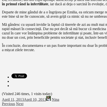
în primul rând la infertilitate
, iar dacă ai deja o sarcină în evoluție,
Departe de mine gândul de a o îngrijora pe Emilia, ea oricum merge regu
este bine să ne fie cunoscute, să avem grijă ca nimic să nu ne umbrească
Mă gândesc cu ușoară invidie la faptul că tinerele de azi au mult mai mul
rapid măsuri în consecință. Dar nu pot decât să mă bucur că medicina e
cazul în care vor întâmpina probleme de infertilitate și poate, într-un v
nu doar un cost, prin beneficiile pentru societate şi stat, inclusiv benefi
În concluzie, documentarea e un pas foarte important nu doar în proble
a mișcat zilele trecute.
(Visited 246 times, 1 visits today)
April 11, 2013
April 10, 2013
Nina
Previous
Next