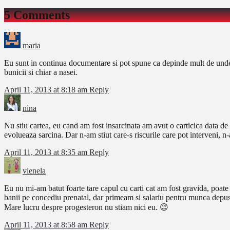
5 Comments
maria
Eu sunt in continua documentare si pot spune ca depinde mult de unde ci
bunicii si chiar a nasei.
April 11, 2013 at 8:18 am
Reply
nina
Nu stiu cartea, eu cand am fost insarcinata am avut o carticica data d
evolueaza sarcina. Dar n-am stiut care-s riscurile care pot interveni, n
April 11, 2013 at 8:35 am
Reply
vienela
Eu nu mi-am batut foarte tare capul cu carti cat am fost gravida, poate 
banii pe concediu prenatal, dar primeam si salariu pentru munca depu
Mare lucru despre progesteron nu stiam nici eu. 😉
April 11, 2013 at 8:58 am
Reply