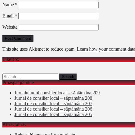
Name
*
Email
*
Website
This site uses Akismet to reduce spam.
Learn how your comment data 
LikeBox
Search
for:
Proaspăt gândite
Jurnalul unui consilier local – săptămâna 209
Jurnal de consilier local – săptămâna 208
Jurnal de consilier local – săptămâna 207
Jurnal de consilier local – săptămâna 206
Jurnal de consilier local – săptămâna 205
Ai zis, ai zis
Rebeca Negrea
on
Locuri uitate