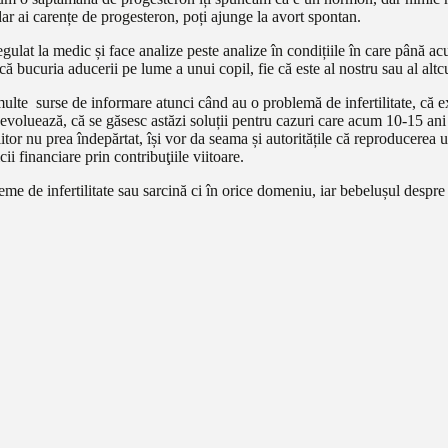
 dar ai carențe de progesteron, poți ajunge la avort spontan.
lat la medic și face analize peste analize în condițiile în care până ac
 bucuria aducerii pe lume a unui copil, fie că este al nostru sau al altc
te surse de informare atunci când au o problemă de infertilitate, că există
voluează, că se găsesc astăzi soluții pentru cazuri care acum 10-15 ani 
iitor nu prea îndepărtat, își vor da seama și autoritățile că reproducerea 
cii financiare prin contribuţiile viitoare.
me de infertilitate sau sarcină ci în orice domeniu, iar bebelușul despre