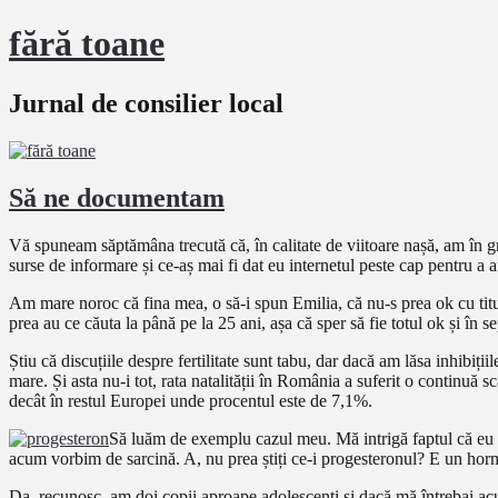
fără toane
Jurnal de consilier local
Să ne documentam
Vă spuneam săptămâna trecută că, în calitate de viitoare nașă, am în
surse de informare și ce-aș mai fi dat eu internetul peste cap pentru a 
Am mare noroc că fina mea, o să-i spun Emilia, că nu-s prea ok cu titula
prea au ce căuta la până pe la 25 ani, așa că sper să fie totul ok și în
Știu că discuțiile despre fertilitate sunt tabu, dar dacă am lăsa inhibi
mare. Și asta nu-i tot, rata natalității în România a suferit o continuă
decât în restul Europei unde procentul este de 7,1%.
Să luăm de exemplu cazul meu. Mă intrigă faptul că eu h
acum vorbim de sarcină. A, nu prea știți ce-i progesteronul? E un ho
Da, recunosc, am doi copii aproape adolescenți și dacă mă întrebai a