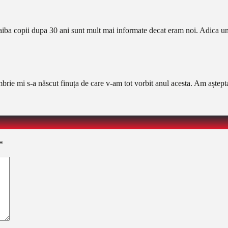
a copii dupa 30 ani sunt mult mai informate decat eram noi. Adica una e s
e mi s-a născut finuța de care v-am tot vorbit anul acesta. Am așteptat-o
*