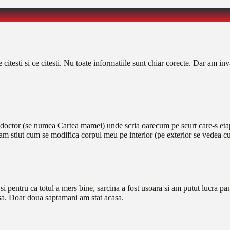
testi si ce citesti. Nu toate informatiile sunt chiar corecte. Dar am in
e doctor (se numea Cartea mamei) unde scria oarecum pe scurt care-s etape
-am stiut cum se modifica corpul meu pe interior (pe exterior se vedea cu
si pentru ca totul a mers bine, sarcina a fost usoara si am putut lucra pa
sa. Doar doua saptamani am stat acasa.