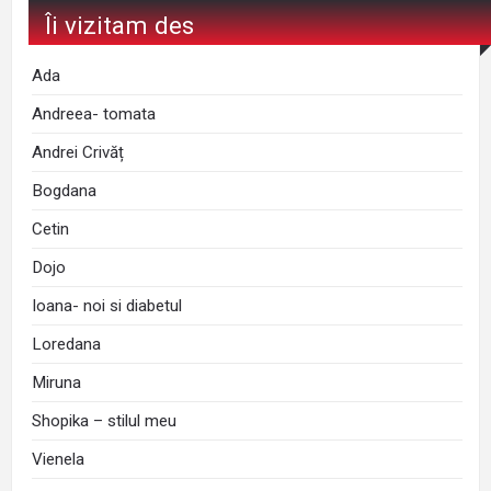
Îi vizitam des
Ada
Andreea- tomata
Andrei Crivăț
Bogdana
Cetin
Dojo
Ioana- noi si diabetul
Loredana
Miruna
Shopika – stilul meu
Vienela