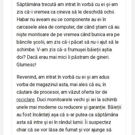
Săptămâna trecută am intrat în vorbă cu ei și-am
zis că-i vremea ca cineva să le deschidă ochii.
Habar nu aveam eu ce componente au ei în
carcasele alea de computer, dar când știam că au
niște monitoare de pe vremea când bunica era pe
băncile școlii, am zis că-i păcat să nu-i ajut să le
schimbe. V-am zis că-s frumușei băieții aștia
doi? Dacă erau mai mici îi păstram de gineri.
Glumesc!
Revenind, am intrat în vorbă cu ei și am adus
vorba de magazinul asta, mai ales că eu, în
căutare de procesor, am văzut oferta lor de
reciclare
. Duci monitoarele vechi și iei la schimb
unele mai moderne cu reducere și garanție. Băieții
au fost încântați așa că s-ar putea ca săptămâna
asta să intre și ei în rândul lumii. Îi suspectez
chiar că se vor lăsa de fumat și vor ajunge să