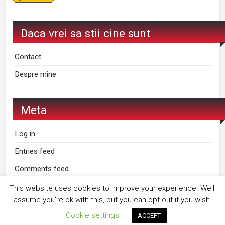
Daca vrei sa stii cine sunt
Contact
Despre mine
Meta
Log in
Entries feed
Comments feed
WordPress.org
This website uses cookies to improve your experience. We'll
assume you're ok with this, but you can opt-out if you wish.
Cookie settings
ACCEPT
Proudly powered by
WordPress
. Design by
StylishWP