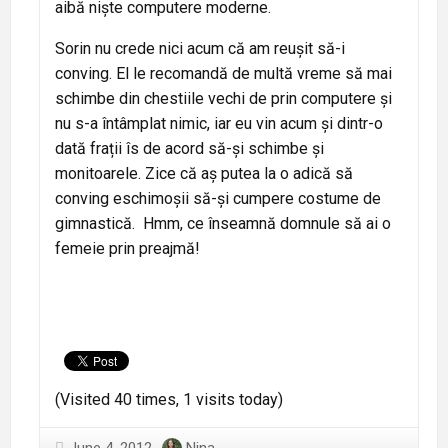
aibă niște computere moderne.
Sorin nu crede nici acum că am reușit să-i
conving. El le recomandă de multă vreme să mai
schimbe din chestiile vechi de prin computere și
nu s-a întâmplat nimic, iar eu vin acum și dintr-o
dată frații îs de acord să-și schimbe și
monitoarele. Zice că aș putea la o adică să
conving eschimoșii să-și cumpere costume de
gimnastică. Hmm, ce înseamnă domnule să ai o
femeie prin preajmă!
(Visited 40 times, 1 visits today)
June 4, 2012
Nina