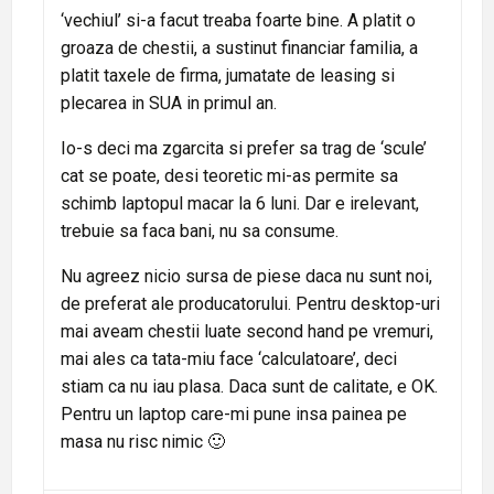
‘vechiul’ si-a facut treaba foarte bine. A platit o
groaza de chestii, a sustinut financiar familia, a
platit taxele de firma, jumatate de leasing si
plecarea in SUA in primul an.
Io-s deci ma zgarcita si prefer sa trag de ‘scule’
cat se poate, desi teoretic mi-as permite sa
schimb laptopul macar la 6 luni. Dar e irelevant,
trebuie sa faca bani, nu sa consume.
Nu agreez nicio sursa de piese daca nu sunt noi,
de preferat ale producatorului. Pentru desktop-uri
mai aveam chestii luate second hand pe vremuri,
mai ales ca tata-miu face ‘calculatoare’, deci
stiam ca nu iau plasa. Daca sunt de calitate, e OK.
Pentru un laptop care-mi pune insa painea pe
masa nu risc nimic 🙂