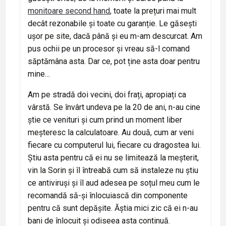
monitoare second hand
, toate la prețuri mai mult
decât rezonabile și toate cu garanție. Le găsești
ușor pe site, dacă până și eu m-am descurcat. Am
pus ochii pe un procesor și vreau să-l comand
săptămâna asta. Dar ce, pot ține asta doar pentru
mine…
Am pe stradă doi vecini, doi frați, apropiați ca
vârstă. Se învârt undeva pe la 20 de ani, n-au cine
știe ce venituri și cum prind un moment liber
meșteresc la calculatoare. Au două, cum ar veni
fiecare cu computerul lui, fiecare cu dragostea lui.
Știu asta pentru că ei nu se limitează la meșterit,
vin la Sorin și îl întreabă cum să instaleze nu știu
ce antiviruși și îl aud adesea pe soțul meu cum le
recomandă să-și înlocuiască din componente
pentru că sunt depășite. Ăștia mici zic că ei n-au
bani de înlocuit și odiseea asta continuă.