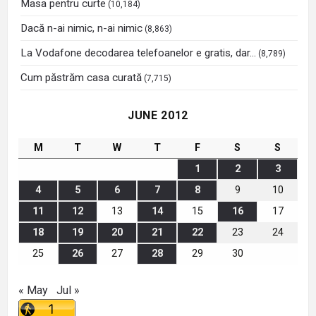
Masa pentru curte
(10,184)
Dacă n-ai nimic, n-ai nimic
(8,863)
La Vodafone decodarea telefoanelor e gratis, dar…
(8,789)
Cum păstrăm casa curată
(7,715)
JUNE 2012
M
T
W
T
F
S
S
1
2
3
4
5
6
7
8
9
10
11
12
13
14
15
16
17
18
19
20
21
22
23
24
25
26
27
28
29
30
« May
Jul »