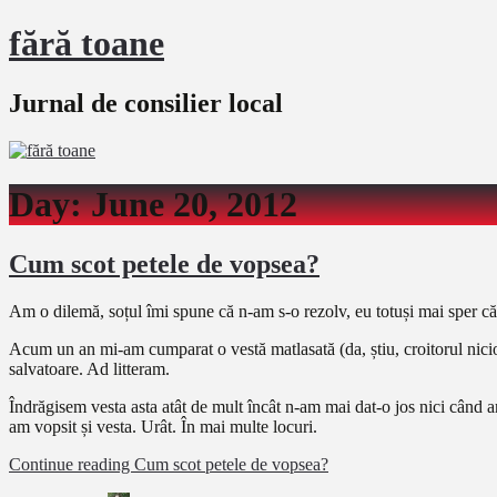
fără toane
Jurnal de consilier local
Day:
June 20, 2012
Cum scot petele de vopsea?
Am o dilemă, soțul îmi spune că n-am s-o rezolv, eu totuși mai sper că 
Acum un an mi-am cumparat o vestă matlasată (da, știu, croitorul nicio
salvatoare. Ad litteram.
Îndrăgisem vesta asta atât de mult încât n-am mai dat-o jos nici când 
am vopsit și vesta. Urât. În mai multe locuri.
Continue reading
Cum scot petele de vopsea?