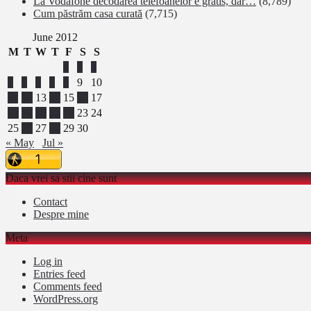
La Vodafone decodarea telefoanelor e gratis, dar…
(8,789)
Cum păstrăm casa curată
(7,715)
June 2012
M
T
W
T
F
S
S
1
2
3
4
5
6
7
8
9
10
11
12
13
14
15
16
17
18
19
20
21
22
23
24
25
26
27
28
29
30
« May
Jul »
Daca vrei sa stii cine sunt
Contact
Despre mine
Meta
Log in
Entries feed
Comments feed
WordPress.org