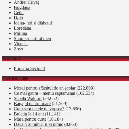
Andrei Crivăț
Bogdana
Cetin
Dojo
Ioana- noi si diabetul
Loredana
Miruna
Shopika – stilul meu
Vienela
Zoso
Scurtături
Primăria Sector 3
Cele mai citite
Mesaj pentru sfârșitul de an școlar
(222,803)
Ce mai gatim – meniu saptamanal
(102,534)
Şcoala Waldorf
(24,652)
Bagajul pentru mare
(21,509)
Cum scot petele de vopsea?
(13,696)
Buletin la 14 ani
(11,141)
Masa pentru curte
(10,184)
Dacă n-ai nimic, n-ai nimic
(8,863)