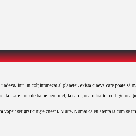
undeva, într-un colț întunecat al planetei, exista cineva care poate să 
dată n-are timp de haine pentru el) la care țineam foarte mult. Și încă ț
am vopsit serigrafic niște chestii. Multe. Numai că eu atentă la cum se i