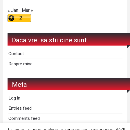
« Jan
Mar »
Daca vrei sa stii cine sunt
Contact
Despre mine
Meta
Log in
Entries feed
Comments feed
WordPress.org
This website uses cookies to improve your experience. We'll