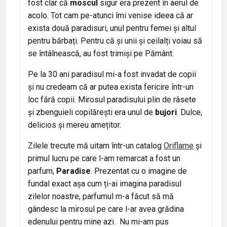
fost clar că
moscul
sigur era prezent în aerul de
acolo. Tot cam pe-atunci îmi venise ideea că ar
exista două paradisuri, unul pentru femei și altul
pentru bărbați. Pentru că și unii și ceilalți voiau să
se întâlnească, au fost trimiși pe Pământ.
Pe la 30 ani paradisul mi-a fost invadat de copii
și nu credeam că ar putea exista fericire într-un
loc fără copii. Mirosul paradisului plin de râsete
și zbenguieli copilărești era unul de
bujori
. Dulce,
delicios și mereu amețitor.
Zilele trecute mă uitam într-un catalog
Oriflame
și
primul lucru pe care l-am remarcat a fost un
parfum,
Paradise
. Prezentat cu o imagine de
fundal exact așa cum ți-ai imagina paradisul
zilelor noastre, parfumul m-a făcut să mă
gândesc la mirosul pe care l-ar avea grădina
edenului pentru mine azi. Nu mi-am pus