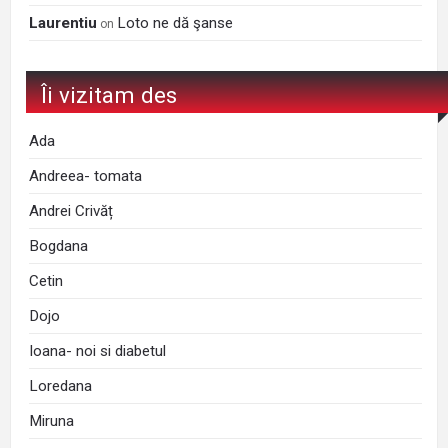
Laurentiu
Loto ne dă şanse
on
Îi vizitam des
Ada
Andreea- tomata
Andrei Crivăț
Bogdana
Cetin
Dojo
Ioana- noi si diabetul
Loredana
Miruna