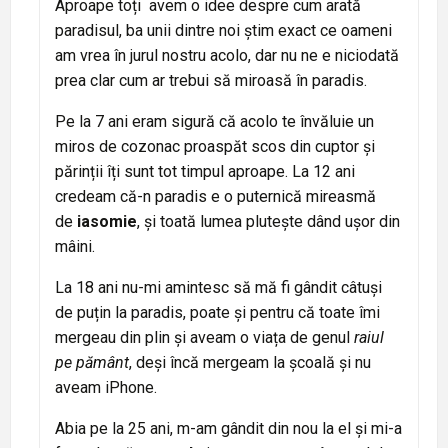
Aproape toți avem o idee despre cum arată
paradisul, ba unii dintre noi știm exact ce oameni
am vrea în jurul nostru acolo, dar nu ne e niciodată
prea clar cum ar trebui să miroasă în paradis.
Pe la 7 ani eram sigură că acolo te învăluie un
miros de cozonac proaspăt scos din cuptor și
părinții îți sunt tot timpul aproape. La 12 ani
credeam că-n paradis e o puternică mireasmă
de
iasomie
, și toată lumea plutește dând ușor din
mâini.
La 18 ani nu-mi amintesc să mă fi gândit câtuși
de puțin la paradis, poate și pentru că toate îmi
mergeau din plin și aveam o viața de genul
raiul
pe pământ
, deși încă mergeam la școală și nu
aveam iPhone.
Abia pe la 25 ani, m-am gândit din nou la el și mi-a