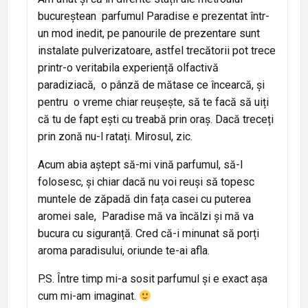
bucureștean parfumul Paradise e prezentat într-
un mod inedit, pe panourile de prezentare sunt
instalate pulverizatoare, astfel trecătorii pot trece
printr-o veritabila experiență olfactivă
paradiziacă, o pânză de mătase ce încearcă, și
pentru o vreme chiar reușește, să te facă să uiți
că tu de fapt ești cu treabă prin oraș. Dacă treceți
prin zonă nu-l ratați. Mirosul, zic.
Acum abia aștept să-mi vină parfumul, să-l
folosesc, și chiar dacă nu voi reuși să topesc
muntele de zăpadă din fața casei cu puterea
aromei sale, Paradise mă va încălzi și mă va
bucura cu siguranță. Cred că-i minunat să porți
aroma paradisului, oriunde te-ai afla.
P.S. Între timp mi-a sosit parfumul și e exact așa
cum mi-am imaginat.