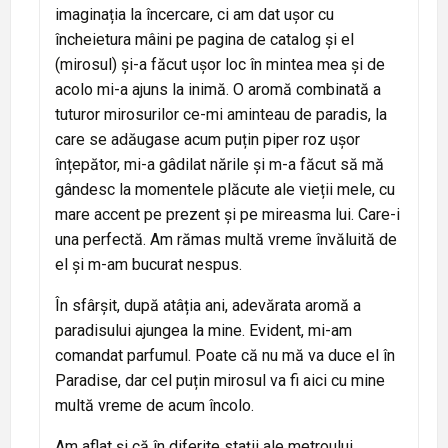
imaginația la încercare, ci am dat ușor cu
încheietura mâini pe pagina de catalog și el
(mirosul) și-a făcut ușor loc în mintea mea și de
acolo mi-a ajuns la inimă. O aromă combinată a
tuturor mirosurilor ce-mi aminteau de paradis, la
care se adăugase acum puțin piper roz ușor
înțepător, mi-a gâdilat nările și m-a făcut să mă
gândesc la momentele plăcute ale vieții mele, cu
mare accent pe prezent și pe mireasma lui. Care-i
una perfectă. Am rămas multă vreme învăluită de
el și m-am bucurat nespus.
În sfârșit, după atâția ani, adevărata aromă a
paradisului ajungea la mine. Evident, mi-am
comandat parfumul. Poate că nu mă va duce el în
Paradise, dar cel puțin mirosul va fi aici cu mine
multă vreme de acum încolo.
Am aflat și că în diferite stații ale metroului