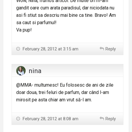
Wow, Nina, frumos articol. De multe ori m-am
gandit oare cum arata paradisul, dar niciodata nu
asi fi stiut sa descriu mai bine ca tine. Bravo! Am
sa caut si parfumul!
Va pup!
February 28, 2012 at 3:15 am
Reply
nina
@MMA- multumesc! Eu folosesc de ani de zile
doar doua, trei feluri de parfum, dar când l-am
mirosit pe asta chiar am vrut să-l am.
February 28, 2012 at 8:08 am
Reply