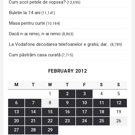
Cum scot petele de vopsea?
(13,696)
Buletin la 14 ani
(11,141)
Masa pentru curte
(10,184)
Dacă n-ai nimic, n-ai nimic
(8,863)
La Vodafone decodarea telefoanelor e gratis, dar…
(8,789)
Cum păstrăm casa curată
(7,715)
FEBRUARY 2012
M
T
W
T
F
S
S
1
2
3
4
5
6
7
8
9
10
11
12
13
14
15
16
17
18
19
20
21
22
23
24
25
26
27
28
29