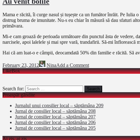
Au venit bolile
Mama e răcită, îi curge nasul și tușește ca un fumător înrăit. Pe Iulia o
distrug bruma de imunitate. Nu-s eu chiar în măsură să dau sfaturi altor
primăvara.
Mi-e cam groază de perioada următoare din punctul ăsta de vedere, dar
narcisele, apoi lalelele și mai spre vară, trandafirii. Să-mi înflorească
Hai că am luat-o e câmpii, deocamdată 50% din familie e răcită. Să ave
February 23, 2012
Nina
Add a Comment
LikeBox
Search for:
Proaspăt gândite
Jurnalul unui consilier local – săptămâna 209
Jurnal de consilier local – săptămâna 208
Jurnal de consilier local – săptămâna 207
Jurnal de consilier local – săptămâna 206
Jurnal de consilier local – săptămâna 205
Ai zis, ai zis