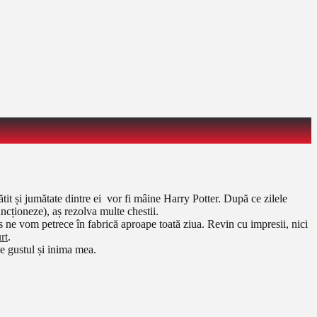
ătit și jumătate dintre ei vor fi mâine Harry Potter. După ce zilele
ncționeze), aș rezolva multe chestii.
is ne vom petrece în fabrică aproape toată ziua. Revin cu impresii, nici
rt
.
 pe gustul și inima mea.