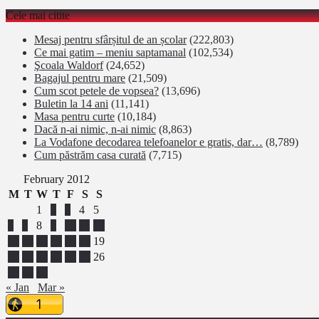
Cele mai citite
Mesaj pentru sfârșitul de an școlar
(222,803)
Ce mai gatim – meniu saptamanal
(102,534)
Şcoala Waldorf
(24,652)
Bagajul pentru mare
(21,509)
Cum scot petele de vopsea?
(13,696)
Buletin la 14 ani
(11,141)
Masa pentru curte
(10,184)
Dacă n-ai nimic, n-ai nimic
(8,863)
La Vodafone decodarea telefoanelor e gratis, dar…
(8,789)
Cum păstrăm casa curată
(7,715)
February 2012
M
T
W
T
F
S
S
1
2
3
4
5
6
7
8
9
10
11
12
13
14
15
16
17
18
19
20
21
22
23
24
25
26
27
28
29
« Jan
Mar »