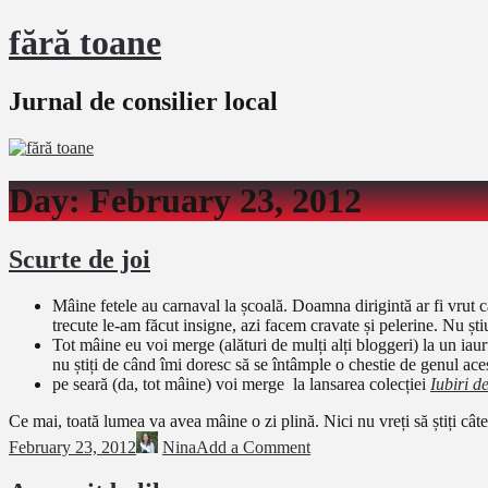
fără toane
Jurnal de consilier local
Day:
February 23, 2012
Scurte de joi
Mâine fetele au carnaval la școală. Doamna dirigintă ar fi vrut ca
trecute le-am făcut insigne, azi facem cravate și pelerine. Nu șt
Tot mâine eu voi merge (alături de mulți alți bloggeri) la un iaur
nu știți de când îmi doresc să se întâmple o chestie de genul ace
pe seară (da, tot mâine) voi merge la lansarea colecției
Iubiri d
Ce mai, toată lumea va avea mâine o zi plină. Nici nu vreți să știți câte 
February 23, 2012
Nina
Add a Comment