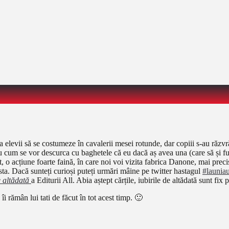
 elevii să se costumeze în cavalerii mesei rotunde, dar copiii s-au răzvr
iu cum se vor descurca cu baghetele că eu dacă aș avea una (care să și fu
t, o acțiune foarte faină, în care noi voi vizita fabrica Danone, mai prec
sta. Dacă sunteți curioși puteți urmări mâine pe twitter hastagul
#launiau
e altădată
a Editurii All. Abia aștept cărțile, iubirile de altădată sunt fix
îi rămân lui tati de făcut în tot acest timp. 🙂