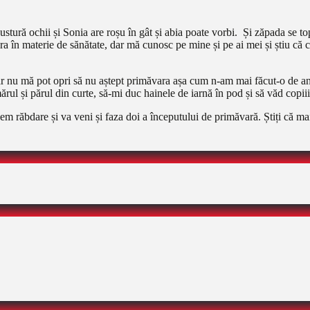
 ustură ochii și Sonia are roșu în gât și abia poate vorbi. Și zăpada se t
a în materie de sănătate, dar mă cunosc pe mine și pe ai mei și știu că c
 nu mă pot opri să nu aștept primăvara așa cum n-am mai făcut-o de ani 
 mărul și părul din curte, să-mi duc hainele de iarnă în pod și să văd copii
m răbdare și va veni și faza doi a începutului de primăvară. Știți că mai