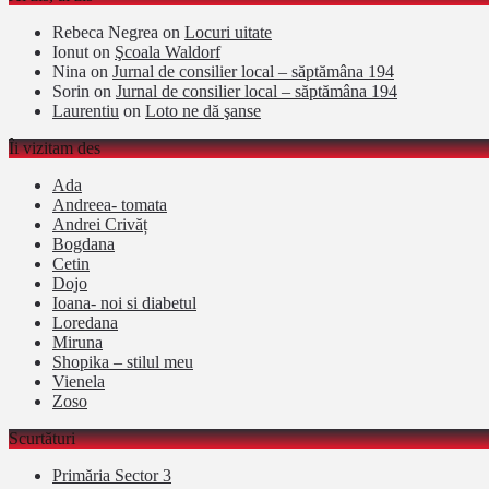
Rebeca Negrea
on
Locuri uitate
Ionut
on
Şcoala Waldorf
Nina
on
Jurnal de consilier local – săptămâna 194
Sorin
on
Jurnal de consilier local – săptămâna 194
Laurentiu
on
Loto ne dă şanse
Îi vizitam des
Ada
Andreea- tomata
Andrei Crivăț
Bogdana
Cetin
Dojo
Ioana- noi si diabetul
Loredana
Miruna
Shopika – stilul meu
Vienela
Zoso
Scurtături
Primăria Sector 3